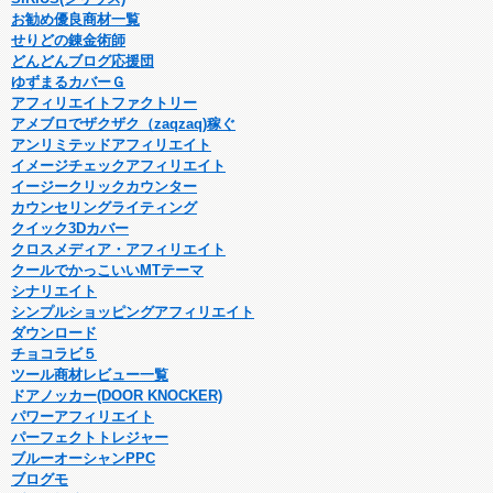
お勧め優良商材一覧
せりどの錬金術師
どんどんブログ応援団
ゆずまるカバーＧ
アフィリエイトファクトリー
アメブロでザクザク（zaqzaq)稼ぐ
アンリミテッドアフィリエイト
イメージチェックアフィリエイト
イージークリックカウンター
カウンセリングライティング
クイック3Dカバー
クロスメディア・アフィリエイト
クールでかっこいいMTテーマ
シナリエイト
シンプルショッピングアフィリエイト
ダウンロード
チョコラビ５
ツール商材レビュー一覧
ドアノッカー(DOOR KNOCKER)
パワーアフィリエイト
パーフェクトトレジャー
ブルーオーシャンPPC
ブログモ