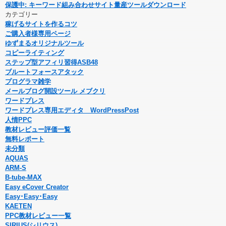
保護中: キーワード組み合わせサイト量産ツールダウンロード
カテゴリー
稼げるサイトを作るコツ
ご購入者様専用ページ
ゆずまるオリジナルツール
コピーライティング
ステップ型アフィリ習得ASB48
ブルートフォースアタック
プログラマ雑学
メールブログ開設ツール メブクリ
ワードプレス
ワードプレス専用エディタ WordPressPost
人情PPC
教材レビュー評価一覧
無料レポート
未分類
AQUAS
ARM-S
B-tube-MAX
Easy eCover Creator
Easy･Easy･Easy
KAETEN
PPC教材レビュー一覧
SIRIUS(シリウス)