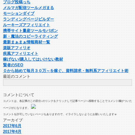
ブログ投稿っち
メルマガ配信ツールメガまる
モーションダイブ
ランディングページビルダー
ルーキーズアフィリエイト
携帯サイト量産ツールモバポン
新・魔法のコピーライティング
最新まぁまぁ情報商材一覧
楽販アフィリオ
疾風アフィリエイト
稼げない/購入してはいけない教材
賢者のSEO
０から始めて毎月３０万～を稼ぐ、資料請求・無料系アフィリエイト術
最近のコメント
コメントについて
コメントは、各記事のこの部分↓のリンクをクリックして記事ページへ移動することでコメント欄がついた
ページがになります。
コメントを許可していないページもありますので、イライラしないようにお願いいたしますｗ
アーカイブ
2017年6月
2017年4月