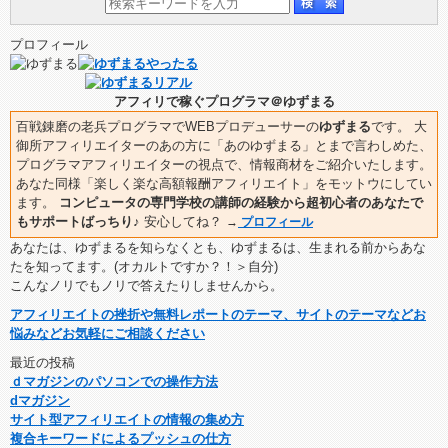
プロフィール
アフィリで稼ぐプログラマ＠ゆずまる
百戦錬磨の老兵プログラマでWEBプロデューサーの
ゆずまる
です。 大
御所アフィリエイターのあの方に「あのゆずまる」とまで言わしめた、
プログラマアフィリエイターの視点で、情報商材をご紹介いたします。
あなた同様「楽しく楽な高額報酬アフィリエイト」をモットウにしてい
ます。
コンピュータの専門学校の講師の経験から超初心者のあなたで
もサポートばっちり♪
安心してね？
→
プロフィール
あなたは、ゆずまるを知らなくとも、ゆずまるは、生まれる前からあな
たを知ってます。(オカルトですか？！＞自分)
こんなノリでもノリで答えたりしませんから。
アフィリエイトの挫折や無料レポートのテーマ、サイトのテーマなどお
悩みなどお気軽にご相談ください
最近の投稿
ｄマガジンのパソコンでの操作方法
dマガジン
サイト型アフィリエイトの情報の集め方
複合キーワードによるプッシュの仕方