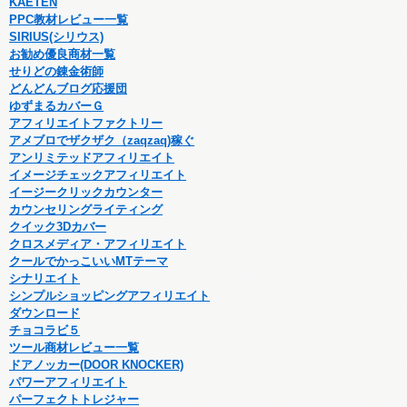
KAETEN
PPC教材レビュー一覧
SIRIUS(シリウス)
お勧め優良商材一覧
せりどの錬金術師
どんどんブログ応援団
ゆずまるカバーＧ
アフィリエイトファクトリー
アメブロでザクザク（zaqzaq)稼ぐ
アンリミテッドアフィリエイト
イメージチェックアフィリエイト
イージークリックカウンター
カウンセリングライティング
クイック3Dカバー
クロスメディア・アフィリエイト
クールでかっこいいMTテーマ
シナリエイト
シンプルショッピングアフィリエイト
ダウンロード
チョコラビ５
ツール商材レビュー一覧
ドアノッカー(DOOR KNOCKER)
パワーアフィリエイト
パーフェクトトレジャー