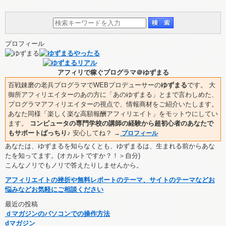
プロフィール
アフィリで稼ぐプログラマ＠ゆずまる
百戦錬磨の老兵プログラマでWEBプロデューサーの
ゆずまる
です。 大
御所アフィリエイターのあの方に「あのゆずまる」とまで言わしめた、
プログラマアフィリエイターの視点で、情報商材をご紹介いたします。
あなた同様「楽しく楽な高額報酬アフィリエイト」をモットウにしてい
ます。
コンピュータの専門学校の講師の経験から超初心者のあなたで
もサポートばっちり♪
安心してね？
→
プロフィール
あなたは、ゆずまるを知らなくとも、ゆずまるは、生まれる前からあな
たを知ってます。(オカルトですか？！＞自分)
こんなノリでもノリで答えたりしませんから。
アフィリエイトの挫折や無料レポートのテーマ、サイトのテーマなどお
悩みなどお気軽にご相談ください
最近の投稿
ｄマガジンのパソコンでの操作方法
dマガジン