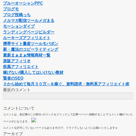
ブルーオーシャンPPC
ブログモ
ブログ投稿っち
メルマガ配信ツールメガまる
モーションダイブ
ランディングページビルダー
ルーキーズアフィリエイト
携帯サイト量産ツールモバポン
新・魔法のコピーライティング
最新まぁまぁ情報商材一覧
楽販アフィリオ
疾風アフィリエイト
稼げない/購入してはいけない教材
賢者のSEO
０から始めて毎月３０万～を稼ぐ、資料請求・無料系アフィリエイト術
最近のコメント
コメントについて
コメントは、各記事のこの部分↓のリンクをクリックして記事ページへ移動することでコメント欄がついた
ページがになります。
コメントを許可していないページもありますので、イライラしないようにお願いいたしますｗ
アーカイブ