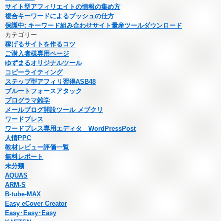
サイト型アフィリエイトの情報の集め方
複合キーワードによるプッシュの仕方
保護中: キーワード組み合わせサイト量産ツールダウンロード
カテゴリー
稼げるサイトを作るコツ
ご購入者様専用ページ
ゆずまるオリジナルツール
コピーライティング
ステップ型アフィリ習得ASB48
ブルートフォースアタック
プログラマ雑学
メールブログ開設ツール メブクリ
ワードプレス
ワードプレス専用エディタ WordPressPost
人情PPC
教材レビュー評価一覧
無料レポート
未分類
AQUAS
ARM-S
B-tube-MAX
Easy eCover Creator
Easy･Easy･Easy