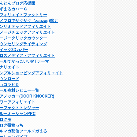
んどんブログ応援団
ずまるカバーＧ
フィリエイトファクトリー
メブロでザクザク（zaqzaq)稼ぐ
ンリミテッドアフィリエイト
メージチェックアフィリエイト
ージークリックカウンター
ウンセリングライティング
イック3Dカバー
ロスメディア・アフィリエイト
ールでかっこいいMTテーマ
ナリエイト
ンプルショッピングアフィリエイト
ウンロード
ョコラビ５
ール商材レビュー一覧
アノッカー(DOOR KNOCKER)
ワーアフィリエイト
ーフェクトトレジャー
ルーオーシャンPPC
ログモ
ログ投稿っち
ルマガ配信ツールメガまる
ーションダイブ