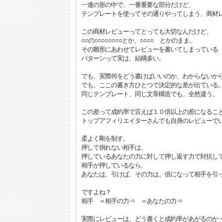
一連の形の中で、一番重要な部分だけど、
テンプレートを使ってその通りやってしまう、商材
この商材レビューってとっても大切なんだけど、
○○の○○○○○○○○とか、○○○○ とかのまま、
その雛形にあわせてレビューを書いてしまっている
パターンって実は、結構多い。
でも、実際何をどう書けばいいのか、わからないか
でも、ここの書き方ひとつで決定的な差が出ている
同じテンプレート、同じ文章構造でも、全然違う。
この差って成約率で言えば１０倍以上の差になるこ
トップアフィリエイターさんでも自身のレビューで
柔よく剛を制す。
押して倒れない相手は、
押しているあなたの力に対して押し返す力で対抗し
相手が押しているなら、
あなたは、引けば、その力は、倍になって相手を引
ですよね？
相手 ＝相手の力⇒ ＝あなたの力⇒
実際にレビューは、どう書くと成約率があがるのか