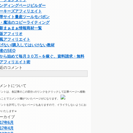
ンディングページビルダー
ーキーズアフィリエイト
帯サイト量産ツールモバポン
・魔法のコピーライティング
新まぁまぁ情報商材一覧
販アフィリオ
風アフィリエイト
げない/購入してはいけない教材
者のSEO
から始めて毎月３０万～を稼ぐ、資料請求・無料
アフィリエイト術
近のコメント
メントについて
メントは、各記事のこの部分↓のリンクをクリックして記事ページへ移動
ることでコメント欄がついたページがになります。
メントを許可していないページもありますので、イライラしないようにお
いいたしますｗ
ーカイブ
017年6月
017年4月