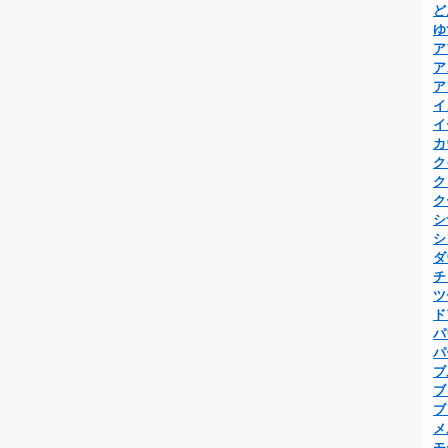
ど
ゆ
ア
ア
ア
イ
イ
カ
ク
ク
ク
シ
シ
ダ
チ
ツ
ド
パ
パ
ブ
ブ
ブ
メ
モ