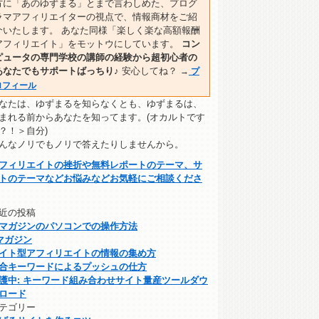
方に「あのゆずまる」とまで言わしめた、プログ
ラマアフィリエイターの視点で、情報商材をご紹
介いたします。 あなた同様「楽しく楽な高額報酬
アフィリエイト」をモットウにしています。
コン
ピュータの専門学校の講師の経験から超初心者の
あなたでもサポートばっちり♪
安心してね？
→
プ
ロフィール
なたは、ゆずまるを知らなくとも、ゆずまるは、
まれる前からあなたを知ってます。(オカルトです
？！＞自分)
んなノリでもノリで答えたりしませんから。
フィリエイトの挫折や無料レポートのテーマ、サ
トのテーマなどお悩みなどお気軽にご相談くださ
近の投稿
マガジンのパソコンでの操作方法
マガジン
イト型アフィリエイトの情報の集め方
合キーワードによるプッシュの仕方
護中: キーワード組み合わせサイト量産ツールダウ
ロード
テゴリー