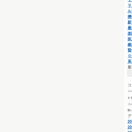
ラ
ル
携
新
最
楽
疾
稼
賢
０
系
最
コ
コ
す
コ
願
ア
2
2