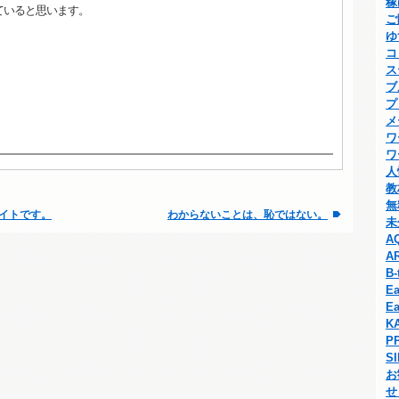
稼
ていると思います。
ご
ゆ
コ
ス
ブ
プ
メ
ワ
ワ
人
教
無
イトです。
わからないことは、恥ではない。
未
A
A
B-
Ea
Ea
K
P
S
お
せ