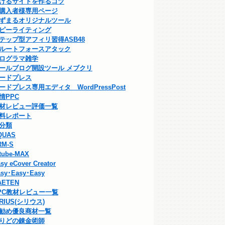
げるサイトを作るコツ
購入者様専用ページ
ずまるオリジナルツール
ピーライティング
テップ型アフィリ習得ASB48
ルートフォースアタック
ログラマ雑学
ールブログ開設ツール メブクリ
ードプレス
ードプレス専用エディタ WordPressPost
情PPC
材レビュー評価一覧
料レポート
分類
QUAS
RM-S
tube-MAX
sy eCover Creator
sy･Easy･Easy
AETEN
PC教材レビュー一覧
IRIUS(シリウス)
勧め優良商材一覧
りどの錬金術師