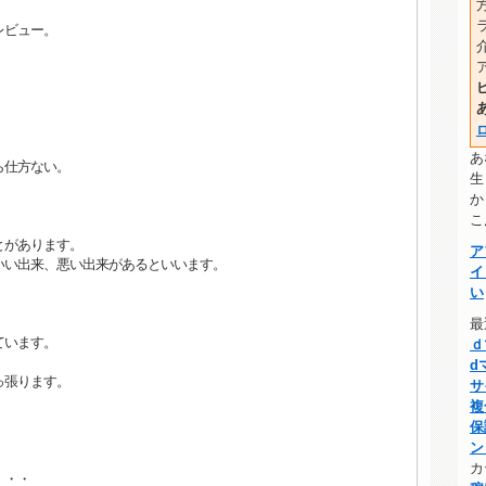
レビュー
。
あ
ら仕方ない。
生
。
か
こ
とがあります。
ア
いい出来、悪い出来があるといいます。
イ
い
最
ています。
ｄ
d
っ張ります。
サ
複
保
ン
カ
・・・