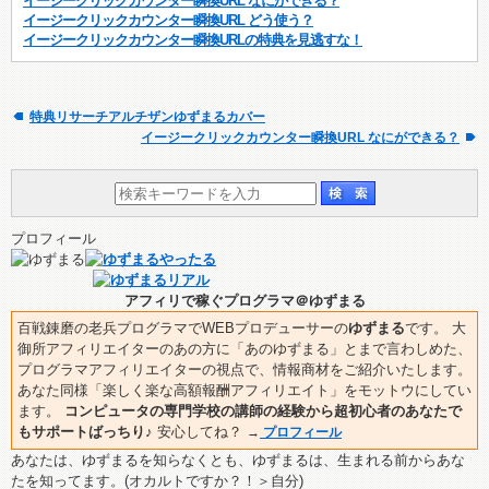
イージークリックカウンター瞬換URL なにができる？
イージークリックカウンター瞬換URL どう使う？
イージークリックカウンター瞬換URLの特典を見逃すな！
特典リサーチアルチザンゆずまるカバー
イージークリックカウンター瞬換URL なにができる？
プロフィール
アフィリで稼ぐプログラマ＠ゆずまる
百戦錬磨の老兵プログラマでWEBプロデューサーの
ゆずまる
です。 大
御所アフィリエイターのあの方に「あのゆずまる」とまで言わしめた、
プログラマアフィリエイターの視点で、情報商材をご紹介いたします。
あなた同様「楽しく楽な高額報酬アフィリエイト」をモットウにしてい
ます。
コンピュータの専門学校の講師の経験から超初心者のあなたで
もサポートばっちり♪
安心してね？
→
プロフィール
あなたは、ゆずまるを知らなくとも、ゆずまるは、生まれる前からあな
たを知ってます。(オカルトですか？！＞自分)