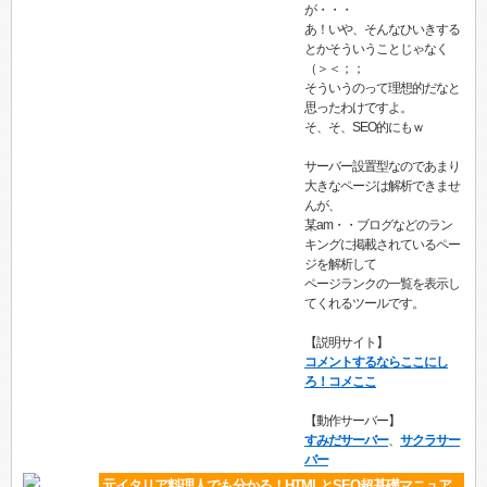
が・・・
あ！いや、そんなひいきする
とかそういうことじゃなく
（＞＜；；
そういうのって理想的だなと
思ったわけですよ。
そ、そ、SEO的にもｗ
サーバー設置型なのであまり
大きなページは解析できませ
んが、
某am・・ブログなどのラン
キングに掲載されているペー
ジを解析して
ページランクの一覧を表示し
てくれるツールです。
【説明サイト】
コメントするならここにし
ろ！コメここ
【動作サーバー】
すみだサーバー
、
サクラサー
バー
元イタリア料理人でも分かる！HTMLとSEO超基礎マニュア