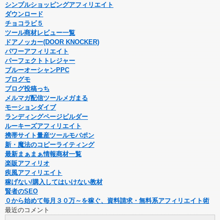
シンプルショッピングアフィリエイト
ダウンロード
チョコラビ５
ツール商材レビュー一覧
ドアノッカー(DOOR KNOCKER)
パワーアフィリエイト
パーフェクトトレジャー
ブルーオーシャンPPC
ブログモ
ブログ投稿っち
メルマガ配信ツールメガまる
モーションダイブ
ランディングページビルダー
ルーキーズアフィリエイト
携帯サイト量産ツールモバポン
新・魔法のコピーライティング
最新まぁまぁ情報商材一覧
楽販アフィリオ
疾風アフィリエイト
稼げない/購入してはいけない教材
賢者のSEO
０から始めて毎月３０万～を稼ぐ、資料請求・無料系アフィリエイト術
最近のコメント