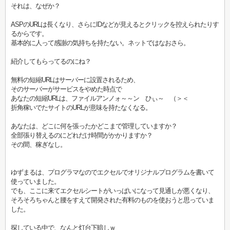
それは、なぜか？
ASPのURLは長くなり、さらにIDなどが見えるとクリックを控えられたりす
るからです。
基本的に人って感謝の気持ちを持たない。ネットではなおさら。
紹介してもらってるのにね？
無料の短縮URLはサーバーに設置されるため、
そのサーバーがサービスをやめた時点で
あなたの短縮URLは、ファイルアンノォ～～ン ひぃ～ （＞＜
折角稼いでたサイトのURLが意味を持たなくなる。
あなたは、どこに何を張ったかどこまで管理していますか？
全部張り替えるのにどれだけ時間がかかりますか？
その間、稼ぎなし。
ゆずまるは、プログラマなのでエクセルでオリジナルプログラムを書いて
使っていました。
でも、ここに来てエクセルシートがいっぱいになって見通しが悪くなり、
そろそろちゃんと腰をすえて開発された有料のものを使おうと思っていま
した。
探している中で、なんと灯台下暗しｗ