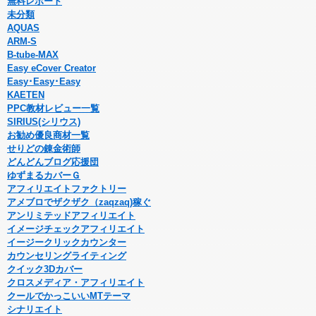
無料レポート
未分類
AQUAS
ARM-S
B-tube-MAX
Easy eCover Creator
Easy･Easy･Easy
KAETEN
PPC教材レビュー一覧
SIRIUS(シリウス)
お勧め優良商材一覧
せりどの錬金術師
どんどんブログ応援団
ゆずまるカバーＧ
アフィリエイトファクトリー
アメブロでザクザク（zaqzaq)稼ぐ
アンリミテッドアフィリエイト
イメージチェックアフィリエイト
イージークリックカウンター
カウンセリングライティング
クイック3Dカバー
クロスメディア・アフィリエイト
クールでかっこいいMTテーマ
シナリエイト