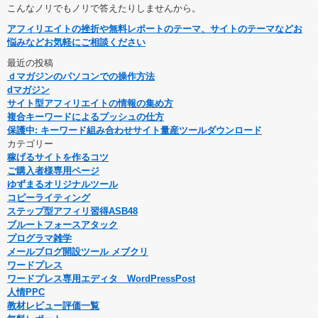
こんなノリでもノリで答えたりしませんから。
アフィリエイトの挫折や無料レポートのテーマ、サイトのテーマなどお
悩みなどお気軽にご相談ください
最近の投稿
ｄマガジンのパソコンでの操作方法
dマガジン
サイト型アフィリエイトの情報の集め方
複合キーワードによるプッシュの仕方
保護中: キーワード組み合わせサイト量産ツールダウンロード
カテゴリー
稼げるサイトを作るコツ
ご購入者様専用ページ
ゆずまるオリジナルツール
コピーライティング
ステップ型アフィリ習得ASB48
ブルートフォースアタック
プログラマ雑学
メールブログ開設ツール メブクリ
ワードプレス
ワードプレス専用エディタ WordPressPost
人情PPC
教材レビュー評価一覧