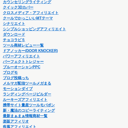
カウンセリングライティング
クイック3Dカバー
クロスメディア・アフィリエイト
クールでかっこいいMTテーマ
シナリエイト
シンプルショッピングアフィリエイト
ダウンロード
チョコラビ５
ツール商材レビュー一覧
ドアノッカー(DOOR KNOCKER)
パワーアフィリエイト
パーフェクトトレジャー
ブルーオーシャンPPC
ブログモ
ブログ投稿っち
メルマガ配信ツールメガまる
モーションダイブ
ランディングページビルダー
ルーキーズアフィリエイト
携帯サイト量産ツールモバポン
新・魔法のコピーライティング
最新まぁまぁ情報商材一覧
楽販アフィリオ
疾風アフィリエイト