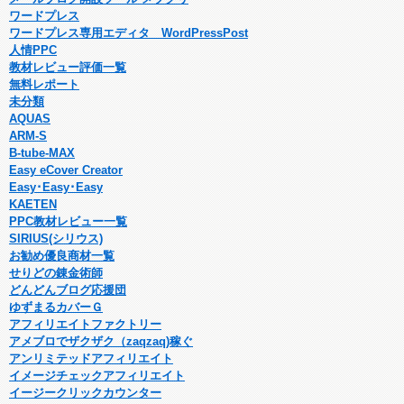
ワードプレス
ワードプレス専用エディタ WordPressPost
人情PPC
教材レビュー評価一覧
無料レポート
未分類
AQUAS
ARM-S
B-tube-MAX
Easy eCover Creator
Easy･Easy･Easy
KAETEN
PPC教材レビュー一覧
SIRIUS(シリウス)
お勧め優良商材一覧
せりどの錬金術師
どんどんブログ応援団
ゆずまるカバーＧ
アフィリエイトファクトリー
アメブロでザクザク（zaqzaq)稼ぐ
アンリミテッドアフィリエイト
イメージチェックアフィリエイト
イージークリックカウンター