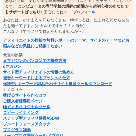
あなた同様「楽しく楽な高額報酬アフィリエイト」をモットウにしてい
ます。
コンピュータの専門学校の講師の経験から超初心者のあなたで
もサポートばっちり♪
安心してね？
→
プロフィール
あなたは、ゆずまるを知らなくとも、ゆずまるは、生まれる前からあな
たを知ってます。(オカルトですか？！＞自分)
こんなノリでもノリで答えたりしませんから。
アフィリエイトの挫折や無料レポートのテーマ、サイトのテーマなどお
悩みなどお気軽にご相談ください
最近の投稿
ｄマガジンのパソコンでの操作方法
dマガジン
サイト型アフィリエイトの情報の集め方
複合キーワードによるプッシュの仕方
保護中: キーワード組み合わせサイト量産ツールダウンロード
カテゴリー
稼げるサイトを作るコツ
ご購入者様専用ページ
ゆずまるオリジナルツール
コピーライティング
ステップ型アフィリ習得ASB48
ブルートフォースアタック
プログラマ雑学
メールブログ開設ツール メブクリ