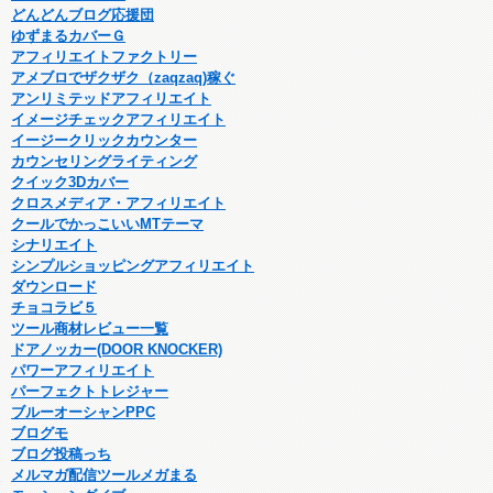
どんどんブログ応援団
ゆずまるカバーＧ
アフィリエイトファクトリー
アメブロでザクザク（zaqzaq)稼ぐ
アンリミテッドアフィリエイト
イメージチェックアフィリエイト
イージークリックカウンター
カウンセリングライティング
クイック3Dカバー
クロスメディア・アフィリエイト
クールでかっこいいMTテーマ
シナリエイト
シンプルショッピングアフィリエイト
ダウンロード
チョコラビ５
ツール商材レビュー一覧
ドアノッカー(DOOR KNOCKER)
パワーアフィリエイト
パーフェクトトレジャー
ブルーオーシャンPPC
ブログモ
ブログ投稿っち
メルマガ配信ツールメガまる