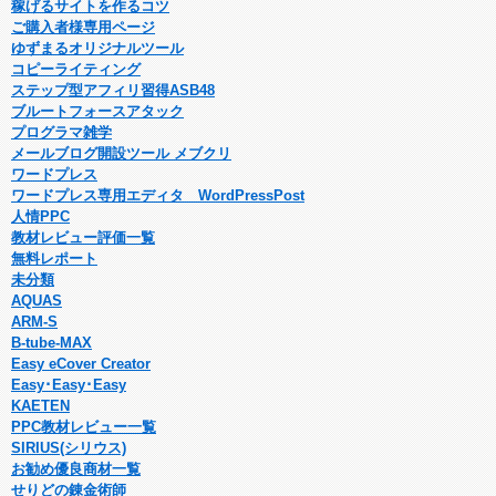
稼げるサイトを作るコツ
ご購入者様専用ページ
ゆずまるオリジナルツール
コピーライティング
ステップ型アフィリ習得ASB48
ブルートフォースアタック
プログラマ雑学
メールブログ開設ツール メブクリ
ワードプレス
ワードプレス専用エディタ WordPressPost
人情PPC
教材レビュー評価一覧
無料レポート
未分類
AQUAS
ARM-S
B-tube-MAX
Easy eCover Creator
Easy･Easy･Easy
KAETEN
PPC教材レビュー一覧
SIRIUS(シリウス)
お勧め優良商材一覧
せりどの錬金術師