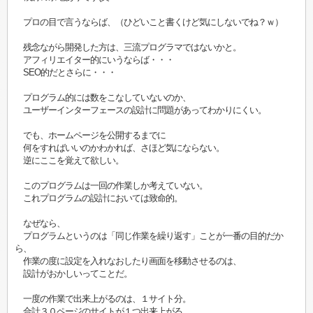
プロの目で言うならば、（ひどいこと書くけど気にしないでね？ｗ）
残念ながら開発した方は、三流プログラマではないかと。
アフィリエイター的にいうならば・・・
SEO的だとさらに・・・
プログラム的には数をこなしていないのか、
ユーザーインターフェースの設計に問題があってわかりにくい。
でも、ホームページを公開するまでに
何をすればいいのかわかれば、さほど気にならない。
逆にここを覚えて欲しい。
このプログラムは一回の作業しか考えていない。
これプログラムの設計においては致命的。
なぜなら、
プログラムというのは「同じ作業を繰り返す」ことが一番の目的だか
ら、
作業の度に設定を入れなおしたり画面を移動させるのは、
設計がおかしいってことだ。
一度の作業で出来上がるのは、１サイト分。
合計３０ページのサイトが１つ出来上がる。