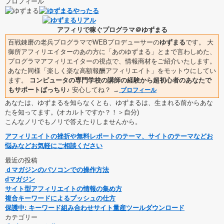
プロフィール
アフィリで稼ぐプログラマ＠ゆずまる
百戦錬磨の老兵プログラマでWEBプロデューサーの
ゆずまる
です。 大
御所アフィリエイターのあの方に「あのゆずまる」とまで言わしめた、
プログラマアフィリエイターの視点で、情報商材をご紹介いたします。
あなた同様「楽しく楽な高額報酬アフィリエイト」をモットウにしてい
ます。
コンピュータの専門学校の講師の経験から超初心者のあなたで
もサポートばっちり♪
安心してね？
→
プロフィール
あなたは、ゆずまるを知らなくとも、ゆずまるは、生まれる前からあな
たを知ってます。(オカルトですか？！＞自分)
こんなノリでもノリで答えたりしませんから。
アフィリエイトの挫折や無料レポートのテーマ、サイトのテーマなどお
悩みなどお気軽にご相談ください
最近の投稿
ｄマガジンのパソコンでの操作方法
dマガジン
サイト型アフィリエイトの情報の集め方
複合キーワードによるプッシュの仕方
保護中: キーワード組み合わせサイト量産ツールダウンロード
カテゴリー