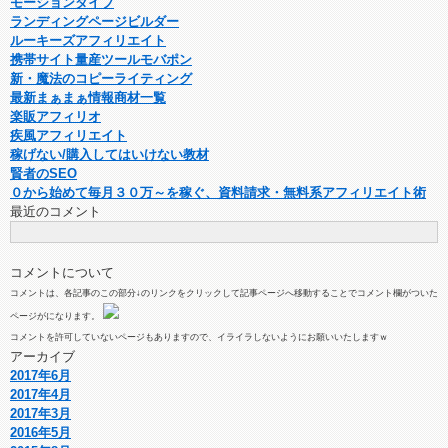
モーションダイブ
ランディングページビルダー
ルーキーズアフィリエイト
携帯サイト量産ツールモバポン
新・魔法のコピーライティング
最新まぁまぁ情報商材一覧
楽販アフィリオ
疾風アフィリエイト
稼げない/購入してはいけない教材
賢者のSEO
０から始めて毎月３０万～を稼ぐ、資料請求・無料系アフィリエイト術
最近のコメント
コメントについて
コメントは、各記事のこの部分↓のリンクをクリックして記事ページへ移動することでコメント欄がついた
ページがになります。
コメントを許可していないページもありますので、イライラしないようにお願いいたしますｗ
アーカイブ
2017年6月
2017年4月
2017年3月
2016年5月