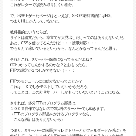
これがレターでは読み取りにくい部分。
で、出来上がったページはといえば、SEOの教科書的にはNG。
つまりH1しか入っていないと。
教科書的にいうならば、
サイトは論文だから、章立てが大見出しだけってのはありえないんだ。
あと、CSSを使ってるんだけど・・・携帯対応・・・
でも６万？稼いでいるというから、なんとかなってるんだと思う。
それとこれ、Xサーバー保障になってるんだよね？
CGIつかってなんかするのかな？とおもったら。
FTPの設定が１つしかできない（・・；
FTPのモジュールに自信がないってことか？
これは、 X でしかテストしていないからだろう。
ってことは、この方 Xサーバーしかもっていないということになる。
さすれば、多分FTPのプログラム部品は、
１００％自作ではないのでX以外のサーバーでも動きます。
（FTPのプログラム部品をかけるプログラマなら、
こんな設計はありえないから）
つまり、Xサーバーに階層(ディレクトリーとかフォルダーとか呼ぶ）を
作成して、そこに１サイト30ページの携帯サイトを作るといった仕様。