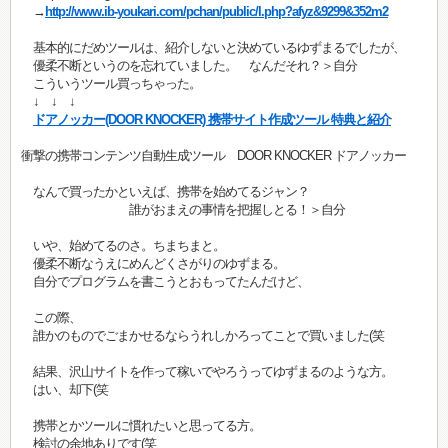
→
http://www.ib-youkari.com/pchan/public/l.php?afyz&9299&352m2
基本的にだめツールは、紹介しないと決めているゆずまるでしたが、
優柔不断というのを忘れていました。 なんだそれ？＞自分
こういうツール買っちゃった。
↓ ↓ ↓
ドアノッカー(DOOR KNOCKER) 携帯サイト作成ツール 特典と紹介
衝撃の携帯コンテンツ自動生成ツール DOOR KNOCKER ドアノッカー
なんで買ったかといえば、携帯を始めてるジャン？
誰がおまえの事情を把握しとる！＞自分
いや、始めてるのさ。ちまちまと。
優柔不断なうえにめんどくさがりのゆずまる。
自分でプログラムを書こうとおもってたんだけど、
この際、
誰かのものでごまかせるならうれしかろってことで買いました(笑
結果、沢山サイトを作って稼いでやろうってゆずまるのような方。
はい、却下(笑
携帯とかツールに慣れたいと思ってる方。
検討の余地ありです(笑