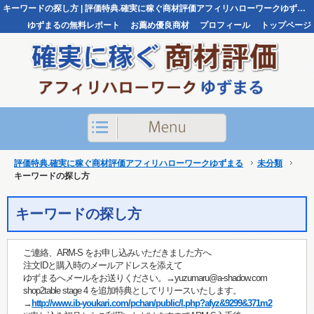
キーワードの探し方 | 評価特典.確実に稼ぐ商材評価アフィリハローワークゆずまる評価特典.確実に稼ぐ商材評価アフィリハローワークゆずまる
ゆずまるの無料レポート
お薦め優良商材
プロフィール
トップページ
お問い合わせ
評価特典.確実に稼ぐ商材評価アフィリハローワークゆずまる
未分類
キーワードの探し方
キーワードの探し方
ご連絡、ARM-S をお申し込みいただきました方へ
注文IDと購入時のメールアドレスを添えて
ゆずまるへメールをお送りください。→yuzumaru@a-shadow.com
shop2table stage 4 を追加特典としてリリースいたします。
→
http://www.ib-youkari.com/pchan/public/l.php?afyz&9299&371m2