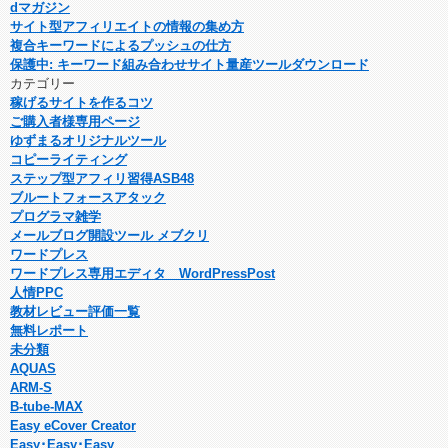
dマガジン
サイト型アフィリエイトの情報の集め方
複合キーワードによるプッシュの仕方
保護中: キーワード組み合わせサイト量産ツールダウンロード
カテゴリー
稼げるサイトを作るコツ
ご購入者様専用ページ
ゆずまるオリジナルツール
コピーライティング
ステップ型アフィリ習得ASB48
ブルートフォースアタック
プログラマ雑学
メールブログ開設ツール メブクリ
ワードプレス
ワードプレス専用エディタ WordPressPost
人情PPC
教材レビュー評価一覧
無料レポート
未分類
AQUAS
ARM-S
B-tube-MAX
Easy eCover Creator
Easy･Easy･Easy