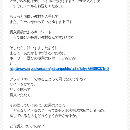
※申し込み初月からご利用いただけますのでARM-S入手後、
すぐにメールをお送りください。
ちょっと面白い教材を入手して、
また、ツールを作っていたゆずまるです。
購入意欲のあるキーワード・・・
って部分が色濃い教材なんですけど(笑
そしたら、狙いすましたように！
まるで、あたかもゆずまるのために！
キーワード選びの極意のレポートがががが
↓ ↓ ↓
http://www.ib-youkari.com/pchan/public/l.php?afyz&9299&371m3
アフィリエイトでやることって同じなんですね？
サイトを立てて、
リンク貼って、
購入いただく。
その差っていうのは、結局のところ、
「どんなサイトなの？」って部分とお客様の求めているもの、
探しているものをどううまく合致させるか。
どう誘えばいいのか？