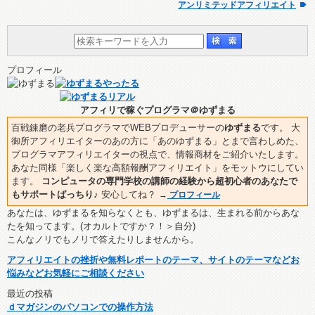
アンリミテッドアフィリエイト
プロフィール
アフィリで稼ぐプログラマ＠ゆずまる
百戦錬磨の老兵プログラマでWEBプロデューサーの
ゆずまる
です。 大
御所アフィリエイターのあの方に「あのゆずまる」とまで言わしめた、
プログラマアフィリエイターの視点で、情報商材をご紹介いたします。
あなた同様「楽しく楽な高額報酬アフィリエイト」をモットウにしてい
ます。
コンピュータの専門学校の講師の経験から超初心者のあなたで
もサポートばっちり♪
安心してね？
→
プロフィール
あなたは、ゆずまるを知らなくとも、ゆずまるは、生まれる前からあな
たを知ってます。(オカルトですか？！＞自分)
こんなノリでもノリで答えたりしませんから。
アフィリエイトの挫折や無料レポートのテーマ、サイトのテーマなどお
悩みなどお気軽にご相談ください
最近の投稿
ｄマガジンのパソコンでの操作方法