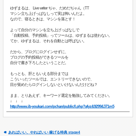
ゆずまるは、 Live writer ぢゃ、だめだぢゃん（TT
マシン立ち上げっぱなしって実は怖いんだよ。
なので、寝るときは、マシンを落とす！
よって自分のマシンを立ち上げっぱなしで
「自動投稿、予約投稿」ってツールは、ゆずまるは使わない。
てか、ゆずまるは、それを自動とは呼ばない。
だから、ブログにログインせずに、
ブログの予約投稿ができるツールを
自分で書き下ろしたということだ。
もっとも、肝ともいえる部分までは
こういったツールでは、エントリーできないので、
目が覚めたらログインしないといけないんだけどね？
まま、とりあえず、キーワード選定を勉強してみてください。
↓ ↓ ↓
http://www.ib-youkari.com/pchan/public/l.php?afyz&9299&371m5
あればいい、やればいい 稼げる特典 stage4