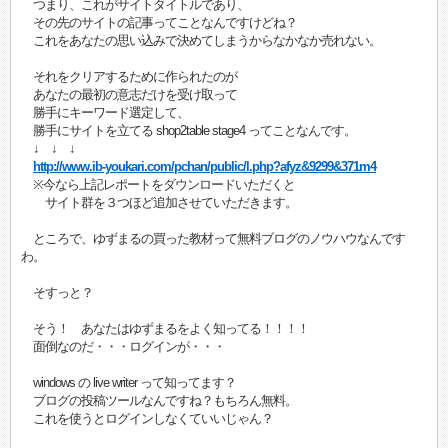
つまり、これがサイトタイトルであり、
その先のサイトの記事ってことなんですけどね？
これをあなたの思い込みで決めてしまうからなかなか売れない。
それをクリアするために作られたのが
あなたの最初の意志だけを受け取って
勝手にキーワード選定して、
勝手にサイトを立てる shop2table stage4 ってことなんです。
↓ ↓ ↓
http://www.ib-youkari.com/pchan/public/l.php?afyz&9299&371m4
※今なら上記レポートをダウンロードいただくと
サイト群を３つほど追加させていただきます。
ところで、ゆずまるの買った教材って無料ブログのノウハウなんです
わ。
そすっと？
そう！ あなたはゆずまるをよく知ってる！！！！
面倒なのだ・・・ログインが・・・
windows の live writer って知ってます？
ブログの投稿ツールなんですね？もちろん無料。
これを使うとログインしなくていいじゃん？