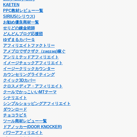
KAETEN
PPC教材レビュー一覧
SIRIUS(シリウス)
お勧め優良商材一覧
せりどの錬金術師
どんどんブログ応援団
ゆずまるカバーＧ
アフィリエイトファクトリー
アメブロでザクザク（zaqzaq)稼ぐ
アンリミテッドアフィリエイト
イメージチェックアフィリエイト
イージークリックカウンター
カウンセリングライティング
クイック3Dカバー
クロスメディア・アフィリエイト
クールでかっこいいMTテーマ
シナリエイト
シンプルショッピングアフィリエイト
ダウンロード
チョコラビ５
ツール商材レビュー一覧
ドアノッカー(DOOR KNOCKER)
パワーアフィリエイト