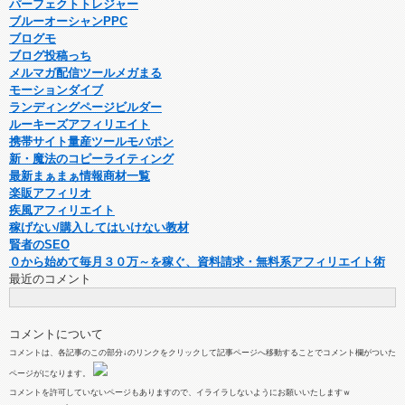
パーフェクトトレジャー
ブルーオーシャンPPC
ブログモ
ブログ投稿っち
メルマガ配信ツールメガまる
モーションダイブ
ランディングページビルダー
ルーキーズアフィリエイト
携帯サイト量産ツールモバポン
新・魔法のコピーライティング
最新まぁまぁ情報商材一覧
楽販アフィリオ
疾風アフィリエイト
稼げない/購入してはいけない教材
賢者のSEO
０から始めて毎月３０万～を稼ぐ、資料請求・無料系アフィリエイト術
最近のコメント
コメントについて
コメントは、各記事のこの部分↓のリンクをクリックして記事ページへ移動することでコメント欄がついた
ページがになります。
コメントを許可していないページもありますので、イライラしないようにお願いいたしますｗ