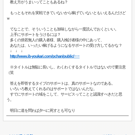
教え方がうまいってこともあるね？
もっともそれを実戦できていないから稼げていないともいえるんだけど
ｗ
てなことで、そういうことも加味しながら一度読んでおくといい。
上手にサポートをうけるには？
多くの傍若無人の購入者様、購入検討者様の中にあって、
あなたは、いったい稼げるようになるサポートの受け方してるかな？
↓ ↓ ↓
http://www.ib-youkari.com/pchan/public/･･･
※タイトルは無駄に長いし、わくわくするタイトルではないので要注意
（笑
答えを即答するタイプのサポートは、真のサポートなのである。
いろいろ教えてくれるのはサポートではないんだな。
すでにサポートの域をこして、サービスってことと認識すべきだと思
う。
明日に道を問わば夕べに死すとも可なり