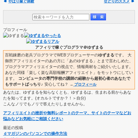
やはり稼ぐ体験
せどりのススメ
プロフィール
アフィリで稼ぐプログラマ＠ゆずまる
百戦錬磨の老兵プログラマでWEBプロデューサーの
ゆずまる
です。 大
御所アフィリエイターのあの方に「あのゆずまる」とまで言わしめた、
プログラマアフィリエイターの視点で、情報商材をご紹介いたします。
あなた同様「楽しく楽な高額報酬アフィリエイト」をモットウにしてい
ます。
コンピュータの専門学校の講師の経験から超初心者のあなたで
もサポートばっちり♪
安心してね？
→
プロフィール
あなたは、ゆずまるを知らなくとも、ゆずまるは、生まれる前からあな
たを知ってます。(オカルトですか？！＞自分)
こんなノリでもノリで答えたりしませんから。
アフィリエイトの挫折や無料レポートのテーマ、サイトのテーマなどお
悩みなどお気軽にご相談ください
最近の投稿
ｄマガジンのパソコンでの操作方法