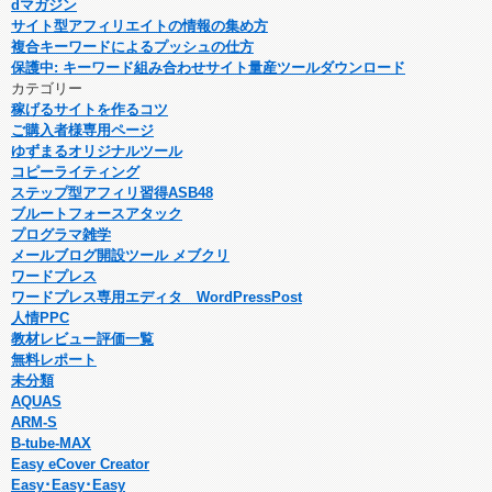
dマガジン
サイト型アフィリエイトの情報の集め方
複合キーワードによるプッシュの仕方
保護中: キーワード組み合わせサイト量産ツールダウンロード
カテゴリー
稼げるサイトを作るコツ
ご購入者様専用ページ
ゆずまるオリジナルツール
コピーライティング
ステップ型アフィリ習得ASB48
ブルートフォースアタック
プログラマ雑学
メールブログ開設ツール メブクリ
ワードプレス
ワードプレス専用エディタ WordPressPost
人情PPC
教材レビュー評価一覧
無料レポート
未分類
AQUAS
ARM-S
B-tube-MAX
Easy eCover Creator
Easy･Easy･Easy