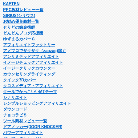
KAETEN
PPC教材レビュー一覧
SIRIUS(シリウス)
お勧め優良商材一覧
せりどの錬金術師
どんどんブログ応援団
ゆずまるカバーＧ
アフィリエイトファクトリー
アメブロでザクザク（zaqzaq)稼ぐ
アンリミテッドアフィリエイト
イメージチェックアフィリエイト
イージークリックカウンター
カウンセリングライティング
クイック3Dカバー
クロスメディア・アフィリエイト
クールでかっこいいMTテーマ
シナリエイト
シンプルショッピングアフィリエイト
ダウンロード
チョコラビ５
ツール商材レビュー一覧
ドアノッカー(DOOR KNOCKER)
パワーアフィリエイト