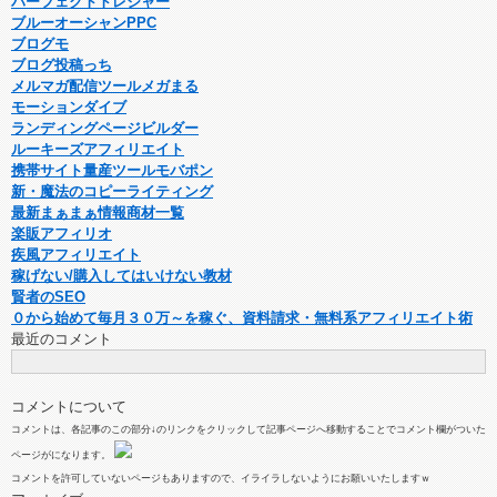
パーフェクトトレジャー
ブルーオーシャンPPC
ブログモ
ブログ投稿っち
メルマガ配信ツールメガまる
モーションダイブ
ランディングページビルダー
ルーキーズアフィリエイト
携帯サイト量産ツールモバポン
新・魔法のコピーライティング
最新まぁまぁ情報商材一覧
楽販アフィリオ
疾風アフィリエイト
稼げない/購入してはいけない教材
賢者のSEO
０から始めて毎月３０万～を稼ぐ、資料請求・無料系アフィリエイト術
最近のコメント
コメントについて
コメントは、各記事のこの部分↓のリンクをクリックして記事ページへ移動することでコメント欄がついた
ページがになります。
コメントを許可していないページもありますので、イライラしないようにお願いいたしますｗ