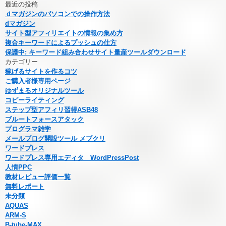
最近の投稿
ｄマガジンのパソコンでの操作方法
dマガジン
サイト型アフィリエイトの情報の集め方
複合キーワードによるプッシュの仕方
保護中: キーワード組み合わせサイト量産ツールダウンロード
カテゴリー
稼げるサイトを作るコツ
ご購入者様専用ページ
ゆずまるオリジナルツール
コピーライティング
ステップ型アフィリ習得ASB48
ブルートフォースアタック
プログラマ雑学
メールブログ開設ツール メブクリ
ワードプレス
ワードプレス専用エディタ WordPressPost
人情PPC
教材レビュー評価一覧
無料レポート
未分類
AQUAS
ARM-S
B-tube-MAX