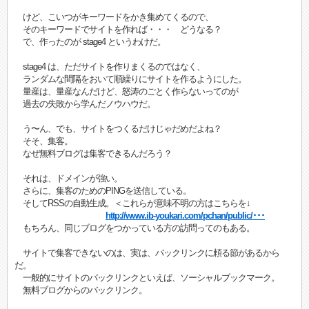
けど、こいつがキーワードをかき集めてくるので、
そのキーワードでサイトを作れば・・・ どうなる？
で、作ったのが stage4 というわけだ。
stage4 は、ただサイトを作りまくるのではなく、
ランダムな間隔をおいて順繰りにサイトを作るようにした。
量産は、量産なんだけど、怒涛のごとく作らないってのが
過去の失敗から学んだノウハウだ。
う〜ん、でも、サイトをつくるだけじゃだめだよね？
そそ、集客。
なぜ無料ブログは集客できるんだろう？
それは、ドメインが強い。
さらに、集客のためのPINGを送信している。
そしてRSSの自動生成。＜これらが意味不明の方はこちらを↓
http://www.ib-youkari.com/pchan/public/･･･
もちろん、同じブログをつかっている方の訪問ってのもある。
サイトで集客できないのは、実は、バックリンクに頼る節があるから
だ。
一般的にサイトのバックリンクといえば、ソーシャルブックマーク。
無料ブログからのバックリンク。