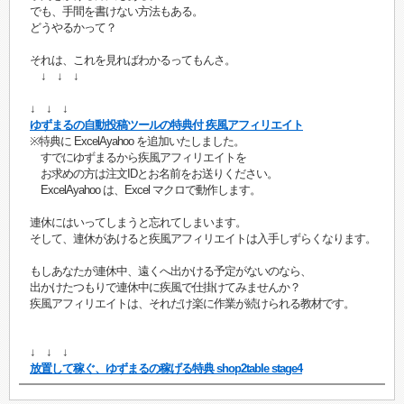
でも、手間を書けない方法もある。
どうやるかって？
それは、これを見ればわかるってもんさ。
↓ ↓ ↓
↓ ↓ ↓
ゆずまるの自動投稿ツールの特典付 疾風アフィリエイト
※特典に ExcelAyahoo を追加いたしました。
すでにゆずまるから疾風アフィリエイトを
お求めの方は注文IDとお名前をお送りください。
ExcelAyahoo は、Excel マクロで動作します。
連休にはいってしまうと忘れてしまいます。
そして、連休があけると疾風アフィリエイトは入手しずらくなります。
もしあなたが連休中、遠くへ出かける予定がないのなら、
出かけたつもりで連休中に疾風で仕掛けてみませんか？
疾風アフィリエイトは、それだけ楽に作業が続けられる教材です。
↓ ↓ ↓
放置して稼ぐ、ゆずまるの稼げる特典 shop2table stage4