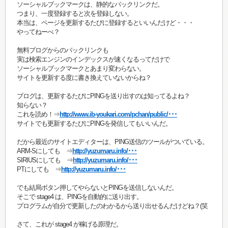
ソーシャルブックマークは、静的なバックリンクだ。
つまり、一度登録すると次を登録しない。
本当は、ページを更新するたびに登録するといいんだけど・・・
やってねーべ？
無料ブログからのバックリンクも
実は検索エンジンのインデックスが速くなるってだけで
ソーシャルブックマークとあまり変わらない。
サイトを更新する度に書き換えていないからね？
ブログは、更新するたびにPINGを送り出すのは知ってるよね？
知らない？
これを読め！⇒
http://www.ib-youkari.com/pchan/public/･･･
サイトでも更新するたびにPINGを発信してもいいんだ。
だから最近のサイトエディターは、PING送信のツールがついている。
ARM-Sにしても ⇒
http://yuzumaru.info/･･･
SIRIUSにしても ⇒
http://yuzumaru.info/･･･
PTにしても ⇒
http://yuzumaru.info/･･･
でも結局ボタン押してやらないとPINGを送信しないんだ。
そこで stage4 は、PINGを自動的に送り出す。
プログラムが自分で更新したのわかるから送り出せるんだけどね？(笑
さて、これが stage4 が稼げる原理だ。