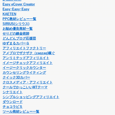
Easy eCover Creator
Easy･Easy･Easy
KAETEN
PPC教材レビュー一覧
SIRIUS(シリウス)
お勧め優良商材一覧
せりどの錬金術師
どんどんブログ応援団
ゆずまるカバーＧ
アフィリエイトファクトリー
アメブロでザクザク（zaqzaq)稼ぐ
アンリミテッドアフィリエイト
イメージチェックアフィリエイト
イージークリックカウンター
カウンセリングライティング
クイック3Dカバー
クロスメディア・アフィリエイト
クールでかっこいいMTテーマ
シナリエイト
シンプルショッピングアフィリエイト
ダウンロード
チョコラビ５
ツール商材レビュー一覧