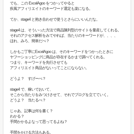
でも、この ExcelAgoo をつかってやると
疾風アフィリエイトのキーワード選定も楽になる。
てか、stage4 と抱き合わせで使うとさらにいいんだな。
stage4 は、そういった方法で商品陳列型のサイトを量産してくれる。
それのアクセス解析をみてやれば、当たりのキーワードが、、、、
ほれ、みろ、簡単だべ？
しかもご丁寧にExcelAgoo は、そのキーワードをつかったときに
ヤフーショッピングに商品が存在するかまで調べてくれる。
つまり、キーワードを先行させても
アフィリエイト商品がないってことにならない。
どうよ？ すげーべ？
stage4 で、稼いでおいて、
そこから当たりをみつけさせて、それでブログを立てていく。
どうよ？ 当たるべ？
じゃあ、記事は何を書く？
わかる？
手間かかるよなって思ってるよね？
手間をかける方法もある。