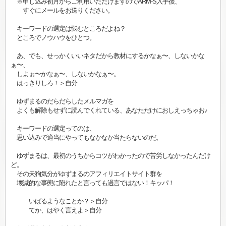
※申し込み初月からご利用いただけますのでARM-S入手後、
すぐにメールをお送りください。
キーワードの選定は悩むところだよね？
ところでノウハウをひとつ。
あ、でも、せっかくいいネタだから教材にするかなぁ〜、しないかな
ぁ〜、
しよぉ〜かなぁ〜、しないかなぁ〜。
はっきりしろ！＞自分
ゆずまるのだらだらしたメルマガを
よくも解除もせずに読んでくれている、あなただけにおしえっちゃお♪
キーワードの選定ってのは、
思い込みで適当にやってもなかなか当たらないのだ。
ゆずまるは、最初のうちからコツがわかったので苦労しなかったんだけ
ど。
その天狗気分がゆずまるのアフィリエイトサイト群を
壊滅的な事態に陥れたと言っても過言ではない！キッパ！
いばるようなことか？＞自分
てか、はやく言えよ＞自分