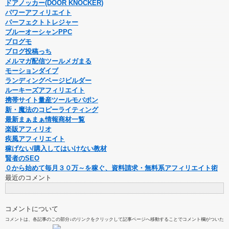
ドアノッカー(DOOR KNOCKER)
パワーアフィリエイト
パーフェクトトレジャー
ブルーオーシャンPPC
ブログモ
ブログ投稿っち
メルマガ配信ツールメガまる
モーションダイブ
ランディングページビルダー
ルーキーズアフィリエイト
携帯サイト量産ツールモバポン
新・魔法のコピーライティング
最新まぁまぁ情報商材一覧
楽販アフィリオ
疾風アフィリエイト
稼げない/購入してはいけない教材
賢者のSEO
０から始めて毎月３０万～を稼ぐ、資料請求・無料系アフィリエイト術
最近のコメント
コメントについて
コメントは、各記事のこの部分↓のリンクをクリックして記事ページへ移動することでコメント欄がついた