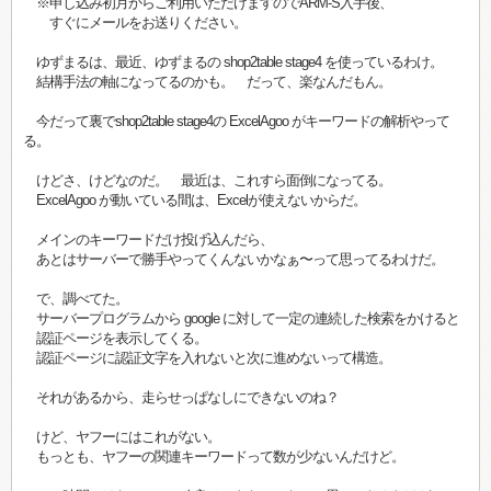
※申し込み初月からご利用いただけますのでARM-S入手後、
すぐにメールをお送りください。
ゆずまるは、最近、ゆずまるの shop2table stage4 を使っているわけ。
結構手法の軸になってるのかも。 だって、楽なんだもん。
今だって裏でshop2table stage4の ExcelAgoo がキーワードの解析やって
る。
けどさ、けどなのだ。 最近は、これすら面倒になってる。
ExcelAgoo が動いている間は、Excelが使えないからだ。
メインのキーワードだけ投げ込んだら、
あとはサーバーで勝手やってくんないかなぁ〜って思ってるわけだ。
で、調べてた。
サーバープログラムから google に対して一定の連続した検索をかけると
認証ページを表示してくる。
認証ページに認証文字を入れないと次に進めないって構造。
それがあるから、走らせっぱなしにできないのね？
けど、ヤフーにはこれがない。
もっとも、ヤフーの関連キーワードって数が少ないんだけど。