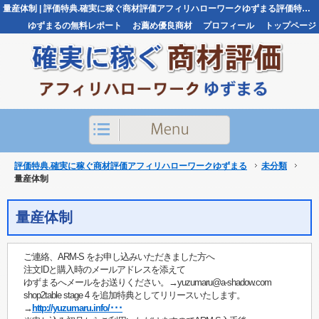
量産体制 | 評価特典.確実に稼ぐ商材評価アフィリハローワークゆずまる評価特典.確実に稼ぐ商材評価アフィリハローワークゆずまる
ゆずまるの無料レポート
お薦め優良商材
プロフィール
トップページ
お問い合わせ
評価特典.確実に稼ぐ商材評価アフィリハローワークゆずまる
未分類
量産体制
量産体制
ご連絡、ARM-S をお申し込みいただきました方へ
注文IDと購入時のメールアドレスを添えて
ゆずまるへメールをお送りください。→yuzumaru@a-shadow.com
shop2table stage 4 を追加特典としてリリースいたします。
→
http://yuzumaru.info/･･･