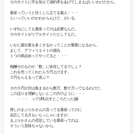
そのサイトに手を加えて成約率をあげてしまえばいいわけだから。
量産っていうと目くじら立てる素人・・・
といっていいのかわからんけど、がいる。
いずれにしても量産ってのは必要なんだ。
そのサイトがリアルサイトだとしてもだ。
いかに露出量を多くするかってことが重要になるから。
まして、アフィリエイトの場合、
１つの商品命ってやってると・・・
報酬そのものが「数」に依存してるでしょ？
これを売ってくれたら５円上げます。
５円もらえるって喜ぶ？
その５円が沢山集まるから数万、数十万ってなるわけだ。
この辺りを理解しないとこの方のように・・・
・・・ ってURL出すところだった(爆
脅しのまぶりかさんの言ってる量産ってのに
反応してる方もいらっしゃいますが、
まぶりかさんの否定している量産ってのは、
そういう意味ぢゃないから。