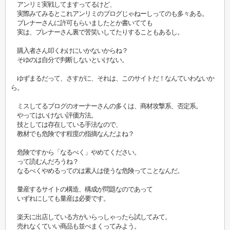
アンリミ実戦してますってるけど、
実際みてみるとこれアンリミのブログじゃねーしってのも多々ある。
プレナーさんに許可もらいましたとか書いてても
実は、プレナーさん裏で苦笑いしてたりすることもあるし。
購入者さん叩くわけにいかないからね？
そゆのは自分で判断しないといけない。
ゆずまるだって、さすがに、それは、このサイトだ！なんていわないか
ら。
ミスしてるブログのオーナーさんの多くは、商材攻撃系、否定系。
やってはいけない評価方法。
技としては存在している手法なので、
教材でも危険です程度の指摘なんだよね？
危険ですから「なるべく」やめてください。
って読むんだろうね？
なるべくやめるってのは素人は使うな危険ってことなんだ。
量産するサイトの構造、構成が問題なのであって
いずれにしても量産は必要です。
楽天に出店している方がいらっしゃったら試してみて。
売れなくていい商品も並べまくってみよう。