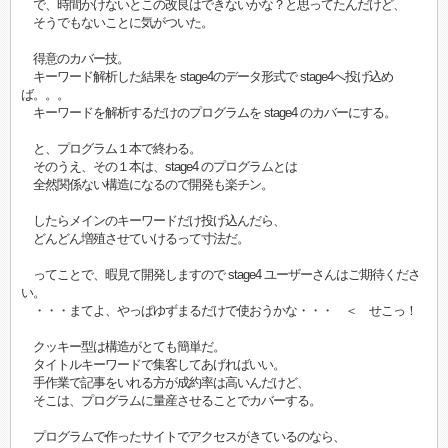
で、時間かけないとこの改良はできないかな？と思ってたんだけど、
そうでもないことに気がついた。
得意のカバー技。
キーワード解析した結果を stage4のデータ形式で stage4へ投げ込め
ば。。。
キーワードを解析するだけのプログラムを stage4 のカバーにする。
と、プログラム１本で終わる。
そのうえ、その１本は、stage4 のプログラムとは
全然関係ない構造になるので開発も楽チン。
したらメインのキーワードだけ投げ込んだら、
どんどん増殖させていけるって寸法だ。
ってことで、暇見て開発しますので stage4 ユーザーさんはご期待くださ
い。
・・・まてよ、やっぱゆずまるだけで使おうかな・・・ ＜ せこっ！
クッキー型は構造がとても簡単だ。
タイトルキーワードで集客してあげればいい。
手作業で記事をいれる方が成約率は高いんだけど、
そこは、プログラムに量産させることでカバーする。
プログラムで作ったサイトでアクセスがきているのなら、