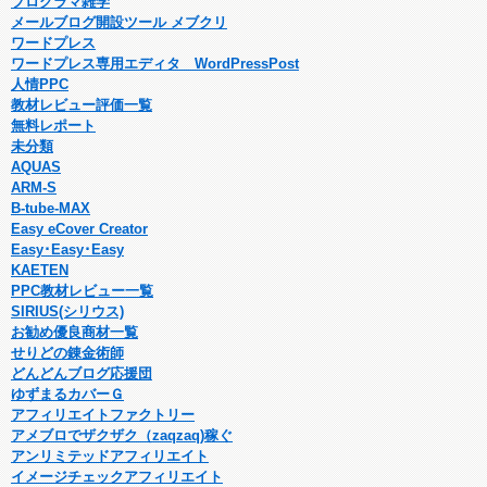
プログラマ雑学
メールブログ開設ツール メブクリ
ワードプレス
ワードプレス専用エディタ WordPressPost
人情PPC
教材レビュー評価一覧
無料レポート
未分類
AQUAS
ARM-S
B-tube-MAX
Easy eCover Creator
Easy･Easy･Easy
KAETEN
PPC教材レビュー一覧
SIRIUS(シリウス)
お勧め優良商材一覧
せりどの錬金術師
どんどんブログ応援団
ゆずまるカバーＧ
アフィリエイトファクトリー
アメブロでザクザク（zaqzaq)稼ぐ
アンリミテッドアフィリエイト
イメージチェックアフィリエイト