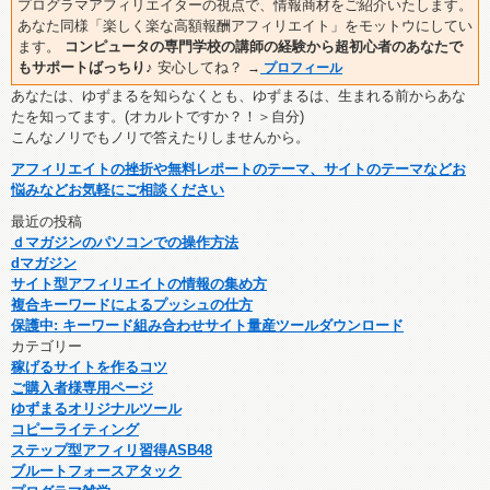
プログラマアフィリエイターの視点で、情報商材をご紹介いたします。
あなた同様「楽しく楽な高額報酬アフィリエイト」をモットウにしてい
ます。
コンピュータの専門学校の講師の経験から超初心者のあなたで
もサポートばっちり♪
安心してね？
→
プロフィール
あなたは、ゆずまるを知らなくとも、ゆずまるは、生まれる前からあな
たを知ってます。(オカルトですか？！＞自分)
こんなノリでもノリで答えたりしませんから。
アフィリエイトの挫折や無料レポートのテーマ、サイトのテーマなどお
悩みなどお気軽にご相談ください
最近の投稿
ｄマガジンのパソコンでの操作方法
dマガジン
サイト型アフィリエイトの情報の集め方
複合キーワードによるプッシュの仕方
保護中: キーワード組み合わせサイト量産ツールダウンロード
カテゴリー
稼げるサイトを作るコツ
ご購入者様専用ページ
ゆずまるオリジナルツール
コピーライティング
ステップ型アフィリ習得ASB48
ブルートフォースアタック