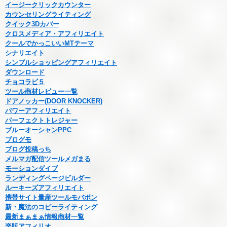
イージークリックカウンター
カウンセリングライティング
クイック3Dカバー
クロスメディア・アフィリエイト
クールでかっこいいMTテーマ
シナリエイト
シンプルショッピングアフィリエイト
ダウンロード
チョコラビ５
ツール商材レビュー一覧
ドアノッカー(DOOR KNOCKER)
パワーアフィリエイト
パーフェクトトレジャー
ブルーオーシャンPPC
ブログモ
ブログ投稿っち
メルマガ配信ツールメガまる
モーションダイブ
ランディングページビルダー
ルーキーズアフィリエイト
携帯サイト量産ツールモバポン
新・魔法のコピーライティング
最新まぁまぁ情報商材一覧
楽販アフィリオ