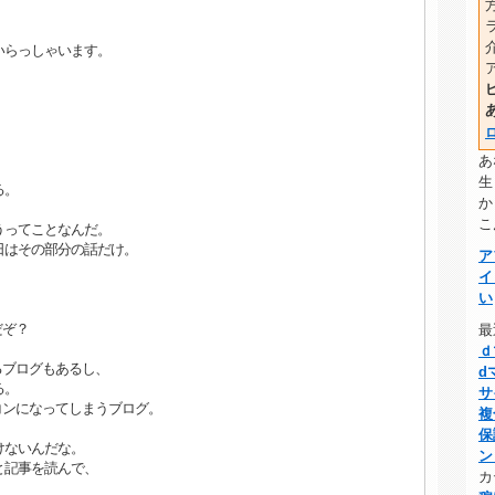
いらっしゃいます。
あ
生
る。
か
こ
うってことなんだ。
日はその部分の話だけ。
ア
イ
い
だぞ？
最
ｄ
るブログもあるし、
d
る。
サ
コンになってしまうブログ。
複
保
けないんだな。
ン
と記事を読んで、
カ