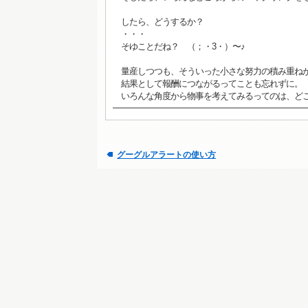
したら、どうするか？
・・・
そゆことだね？ （；・3・）〜♪
量産しつつも、そういった小さな努力の積み重ね
結果として報酬につながるってことも忘れずに。
いろんな角度から物事を考えてみるってのは、ど
グーグルアラートの使い方