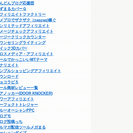
んどんブログ応援団
ずまるカバーＧ
フィリエイトファクトリー
メブロでザクザク（zaqzaq)稼ぐ
ンリミテッドアフィリエイト
メージチェックアフィリエイト
ージークリックカウンター
ウンセリングライティング
イック3Dカバー
ロスメディア・アフィリエイト
ールでかっこいいMTテーマ
ナリエイト
ンプルショッピングアフィリエイト
ウンロード
ョコラビ５
ール商材レビュー一覧
アノッカー(DOOR KNOCKER)
ワーアフィリエイト
ーフェクトトレジャー
ルーオーシャンPPC
ログモ
ログ投稿っち
ルマガ配信ツールメガまる
ーションダイブ