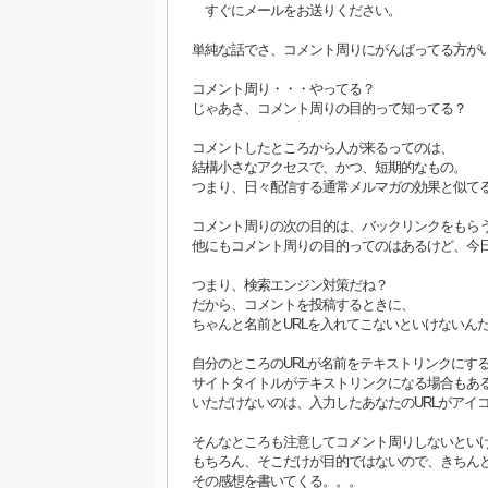
すぐにメールをお送りください。
単純な話でさ、コメント周りにがんばってる方が
コメント周り・・・やってる？
じゃあさ、コメント周りの目的って知ってる？
コメントしたところから人が来るってのは、
結構小さなアクセスで、かつ、短期的なもの。
つまり、日々配信する通常メルマガの効果と似て
コメント周りの次の目的は、バックリンクをもら
他にもコメント周りの目的ってのはあるけど、今
つまり、検索エンジン対策だね？
だから、コメントを投稿するときに、
ちゃんと名前とURLを入れてこないといけないん
自分のところのURLが名前をテキストリンクにす
サイトタイトルがテキストリンクになる場合もあ
いただけないのは、入力したあなたのURLがアイ
そんなところも注意してコメント周りしないとい
もちろん、そこだけが目的ではないので、きちん
その感想を書いてくる。。。