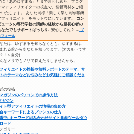
方に「あのゆずまる」とまで言わしめた、プログ
ラマアフィリエイターの視点で、情報商材をご紹
介いたします。 あなた同様「楽しく楽な高額報酬
アフィリエイト」をモットウにしています。
コン
ピュータの専門学校の講師の経験から超初心者の
あなたでもサポートばっちり♪
安心してね？
→
プ
ロフィール
なたは、ゆずまるを知らなくとも、ゆずまるは、
まれる前からあなたを知ってます。(オカルトです
？！＞自分)
んなノリでもノリで答えたりしませんから。
フィリエイトの挫折や無料レポートのテーマ、サ
トのテーマなどお悩みなどお気軽にご相談くださ
近の投稿
マガジンのパソコンでの操作方法
マガジン
イト型アフィリエイトの情報の集め方
合キーワードによるプッシュの仕方
護中: キーワード組み合わせサイト量産ツールダウ
ロード
テゴリー