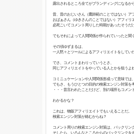
露出されるところ全てがブランディングになるか
昔、昔のおじいさん（鷹師範のことではない）ア
おばぁさん（ゆきさんのことではない）アフィリ
必死こいてコメント周りした時期があったそうだ
でもそれによって人間関係が作られていったと聞
その頃ゆずまるは、
一人黙々とツールによるアフィリエイトをしてい
でさ、コメントまわりっていうとさ、
同じアフィリエイトをやっている人とかを狙うよ
コミニュケーションや人間関係形成って意味では
でもさ、もうひとつの目的の検索エンジン対策を
・・・昔言われたことだけど、別の場所もコメント
わかるかな？
これは、物販アフィリエイトでもいえることだ。
検索エンジン対策が絡むからね？
コメント周りの検索エンジン対策は、バックリン
そしたら、いろんなところからのバックリンクを