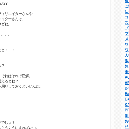
稼
らね？
ご
ゆ
フィリエイターさんや
コ
エイターさんは、
ス
けどね。
ブ
プ
く。。。
メ
ワ
たと・・・
ワ
人
教
ね？
無
未
、それはそれで正解。
A
考えるとね？
A
周りしておくといいんだ。
B-
Ea
Ea
K
P
S
お
クでしょ？
せ
もらうようにすればいい。