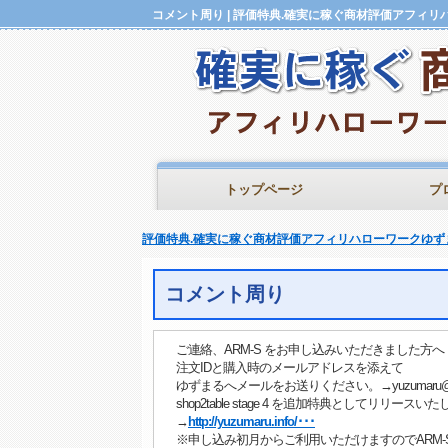
トップページ
プ
評価特典.確実に稼ぐ商材評価アフィリハローワークゆず
コメント周り
ご連絡、ARM-S をお申し込みいただきました方へ
注文IDと購入時のメールアドレスを添えて
ゆずまるへメールをお送りください。→yuzumaru@a-s
shop2table stage 4 を追加特典としてリリースい
→
http://yuzumaru.info/･･･
※申し込み初月からご利用いただけますのでARM-