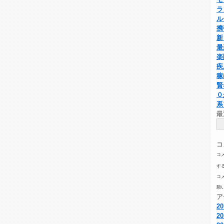
ラ
ル
携
新
最
楽
疾
稼
賢
０
系
最
コ
コ
す
コ
願
ア
2
2