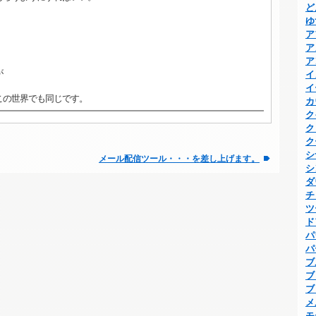
ど
ゆ
ア
ア
ア
が
イ
イ
この世界でも同じです。
カ
ク
ク
ク
シ
メール配信ツール・・・を差し上げます。
シ
ダ
チ
ツ
ド
パ
パ
ブ
ブ
ブ
メ
モ