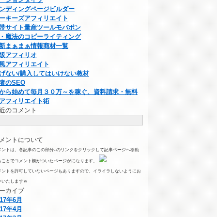
ンディングページビルダー
ーキーズアフィリエイト
帯サイト量産ツールモバポン
・魔法のコピーライティング
新まぁまぁ情報商材一覧
販アフィリオ
風アフィリエイト
げない/購入してはいけない教材
者のSEO
から始めて毎月３０万～を稼ぐ、資料請求・無料
アフィリエイト術
近のコメント
メントについて
メントは、各記事のこの部分↓のリンクをクリックして記事ページへ移動
ることでコメント欄がついたページがになります。
メントを許可していないページもありますので、イライラしないようにお
いいたしますｗ
ーカイブ
017年6月
017年4月