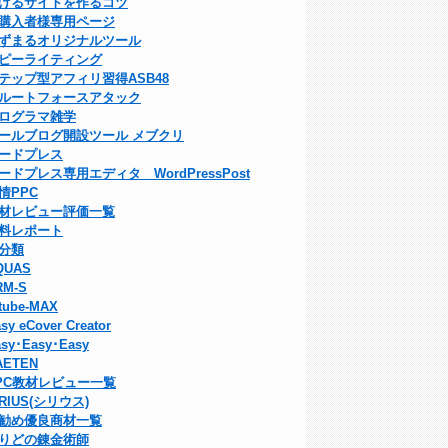
げるサイトを作るコツ
購入者様専用ページ
ずまるオリジナルツール
ピーライティング
テップ型アフィリ習得ASB48
ルートフォースアタック
ログラマ雑学
ールブログ開設ツール メブクリ
ードプレス
ードプレス専用エディタ WordPressPost
情PPC
材レビュー評価一覧
料レポート
分類
QUAS
RM-S
tube-MAX
sy eCover Creator
sy･Easy･Easy
AETEN
PC教材レビュー一覧
IRIUS(シリウス)
勧め優良商材一覧
りどの錬金術師