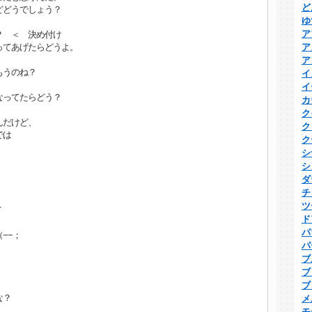
ど
どどうでしょう？
ゆ
ア
？ ＜ 決め付け
ってあげたらどうよ。
ア
ア
もうのね？
イ
イ
なってたらどう？
カ
ク
んだけど、
ク
では
ク
シ
シ
ダ
チ
ツ
Ｔ
ド
パ
−−；
パ
ブ
ブ
ブ
な？
メ
モ