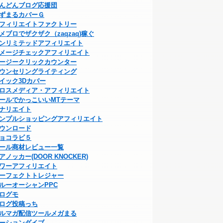
んどんブログ応援団
ずまるカバーＧ
フィリエイトファクトリー
メブロでザクザク（zaqzaq)稼ぐ
ンリミテッドアフィリエイト
メージチェックアフィリエイト
ージークリックカウンター
ウンセリングライティング
イック3Dカバー
ロスメディア・アフィリエイト
ールでかっこいいMTテーマ
ナリエイト
ンプルショッピングアフィリエイト
ウンロード
ョコラビ５
ール商材レビュー一覧
アノッカー(DOOR KNOCKER)
ワーアフィリエイト
ーフェクトトレジャー
ルーオーシャンPPC
ログモ
ログ投稿っち
ルマガ配信ツールメガまる
ーションダイブ