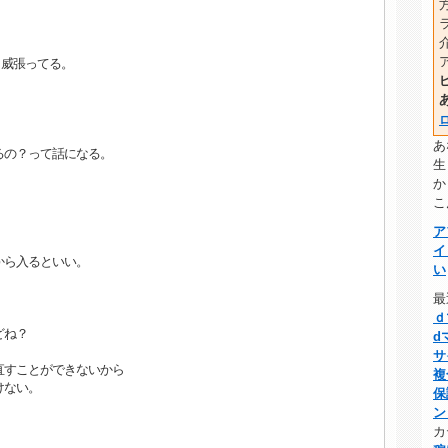
。
＜威張ってる。
あ
るの？って話になる。
生
か
こ
ア
イ
から入るといい。
い
最
ｄ
どね？
d
サ
直すことができないから
複
けない。
保
ン
カ