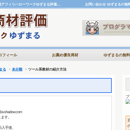
ツール系教材の紹介方法 | 評価特典.確実に稼ぐ商材評価アフィリハローワークゆずまる評価特典.確実に稼ぐ商材評価アフィリハローワークゆずまる
お問い合わせ
ゆずまるの無
ロフィール
お薦め優良商材
ゆずまるの無料
まる
未分類
ツール系教材の紹介方法
プ
hadow.com
たします。
S入手後、