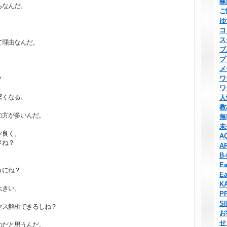
稼
らなんだ。
ご
ゆ
コ
ス
て理由なんだ。
ブ
プ
メ
ワ
？
ワ
堅くなる。
人
教
の方が多いんだ。
無
未
ツ良く。
A
メね？
A
B-
Ea
うにね？
Ea
K
大きい。
P
S
セス解析できるしね？
お
せ
のだと思うんだ。