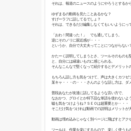
それは、報道のニュースのようにやろうとするか
ゆずまるの動画を見たことあるかな？
すげーラフに話してるでしょ？
それは、できるだけ編集しなくてもいいようにっ
「おわ！間違った！」 でも通してしまう。
逆にそのノリに親近感が・・・
というか、自分で大丈夫ってことにつながらない
かたーく説明してしまうとさ、ツールそのものも
と、自分には縁遠いものに感じられる。
そんなこんなで堅くなって紹介するとデメリット
もちろん話し方も気をつけて、声は大きくカツゼ
某キャ・・・の・・・さんのような話し方は、ダ
普段あなたが友達に話してるような言い方で、
なおかつ、グロイとか特下品な単語を使わないよ
嘘も気をつけようね？ＳＥＯは超重要とか・・・
そこだけ気をつければ動画での説明はメリットが
動画は埋め込みじゃなく別ページに飛ばすとアク
ツールは、作業を楽にするもので、楽しく使うも