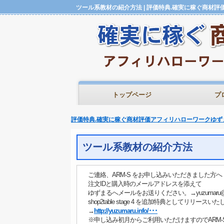
トップページ
プ
評価特典.確実に稼ぐ商材評価アフィリハローワークゆず
ツール系教材の紹介方法
ご連絡、ARM-S をお申し込みいただきました方へ
注文IDと購入時のメールアドレスを添えて
ゆずまるへメールをお送りください。→yuzumaru@a-s
shop2table stage 4 を追加特典としてリリースい
→
http://yuzumaru.info/･･･
※申し込み初月からご利用いただけますのでARM-