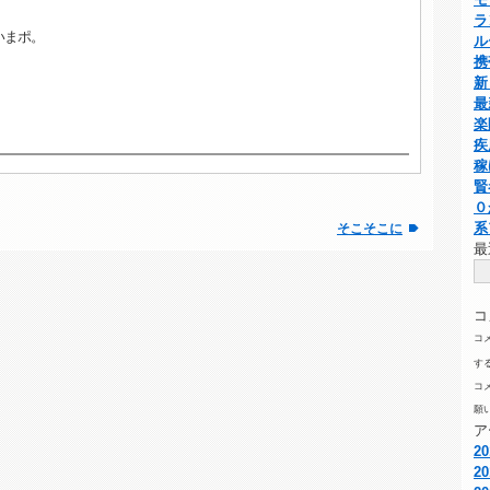
ラ
いまポ。
ル
携
新
最
楽
疾
稼
賢
０
系
そこそこに
最
コ
コ
す
コ
願
ア
2
2