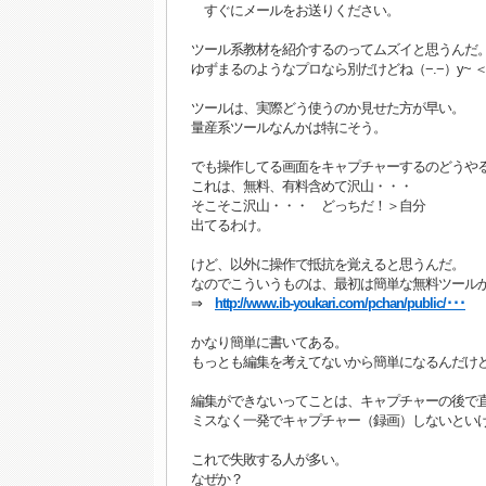
すぐにメールをお送りください。
ツール系教材を紹介するのってムズイと思うんだ
ゆずまるのようなプロなら別だけどね（−.−）y~ 
ツールは、実際どう使うのか見せた方が早い。
量産系ツールなんかは特にそう。
でも操作してる画面をキャプチャーするのどうや
これは、無料、有料含めて沢山・・・
そこそこ沢山・・・ どっちだ！＞自分
出てるわけ。
けど、以外に操作で抵抗を覚えると思うんだ。
なのでこういうものは、最初は簡単な無料ツール
⇒
http://www.ib-youkari.com/pchan/public/･･･
かなり簡単に書いてある。
もっとも編集を考えてないから簡単になるんだけ
編集ができないってことは、キャプチャーの後で
ミスなく一発でキャプチャー（録画）しないとい
これで失敗する人が多い。
なぜか？