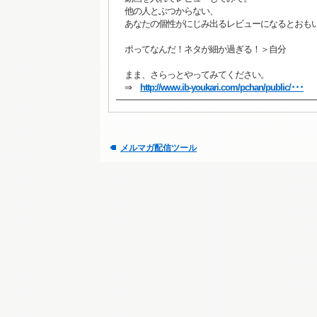
他の人とぶつからない、
あなたの個性がにじみ出るレビューになるとおも
ポってなんだ！ネタが細か過ぎる！＞自分
まま、さらっとやってみてください。
⇒
http://www.ib-youkari.com/pchan/public/･･･
メルマガ配信ツール