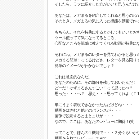
そしたら、ラフに紹介した方がいいと思うんだけ
あなたは、メガまるを紹介してくれると思うのね
そのとき、メガまるの気に入った機能を動画で作
もちろん、それを特典にするとかしてもいいとお
ツール使ってて気になってるところ、
心配なところを簡単に教えてくれる動画が特典に
それにね、メガまるのレターを見てわかると思う
メガまる簡単！ってるけどさ、レターを見る限り
簡単のイメージがわかないでしょ？
これは意図的なんだ。
あなたのために、その部分を残しておいたんだ！
どーだ！ゆずまるさんすごい！って思ったべ？
思った・・・べ？ 思え・・・思ってくれよ（Ｔ
単にうまく表現できなかったんだけどね・・・ （
動画をはさむと他とのバランスが・・・
画像で説明するとまとまりが・・・
なので、ここは、あなたのレビューに期待！(笑
ってことで、ほんの１機能で・・・３分ぐらいか
動画を入れてレビューしてみて。