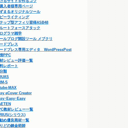
げるサイトを作るコツ
購入者様専用ページ
ずまるオリジナルツール
ピーライティング
テップ型アフィリ習得ASB48
ルートフォースアタック
ログラマ雑学
ールブログ開設ツール メブクリ
ードプレス
ードプレス専用エディタ WordPressPost
情PPC
材レビュー評価一覧
料レポート
分類
QUAS
RM-S
tube-MAX
sy eCover Creator
sy･Easy･Easy
AETEN
PC教材レビュー一覧
IRIUS(シリウス)
勧め優良商材一覧
りどの錬金術師