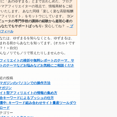
方に「あのゆずまる」とまで言わしめた、プログ
ラマアフィリエイターの視点で、情報商材をご紹
介いたします。 あなた同様「楽しく楽な高額報酬
アフィリエイト」をモットウにしています。
コン
ピュータの専門学校の講師の経験から超初心者の
あなたでもサポートばっちり♪
安心してね？
→
プ
ロフィール
なたは、ゆずまるを知らなくとも、ゆずまるは、
まれる前からあなたを知ってます。(オカルトです
？！＞自分)
んなノリでもノリで答えたりしませんから。
フィリエイトの挫折や無料レポートのテーマ、サ
トのテーマなどお悩みなどお気軽にご相談くださ
近の投稿
マガジンのパソコンでの操作方法
マガジン
イト型アフィリエイトの情報の集め方
合キーワードによるプッシュの仕方
護中: キーワード組み合わせサイト量産ツールダウ
ロード
テゴリー