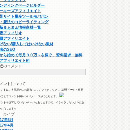
ンディングページビルダー
ーキーズアフィリエイト
帯サイト量産ツールモバポン
・魔法のコピーライティング
新まぁまぁ情報商材一覧
販アフィリオ
風アフィリエイト
げない/購入してはいけない教材
者のSEO
から始めて毎月３０万～を稼ぐ、資料請求・無料
アフィリエイト術
近のコメント
メントについて
メントは、各記事のこの部分↓のリンクをクリックして記事ページへ移動
ることでコメント欄がついたページがになります。
メントを許可していないページもありますので、イライラしないようにお
いいたしますｗ
ーカイブ
017年6月
017年4月