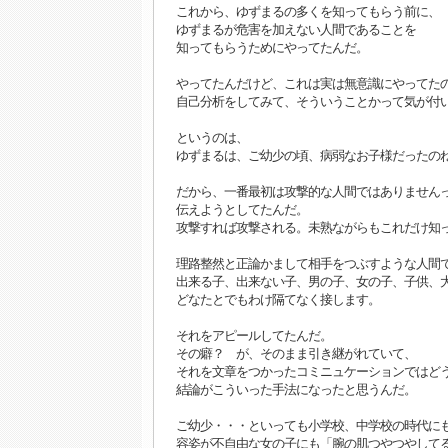
これから、ゆずまるの多くを知ってもらう前に、
ゆずまるが危害を加えない人間であることを
知ってもらうためにやってたんだ。
やってたんだけど、これは実は無意識にやってた
自己分析をしてみて、そういうことかって気が付い
というのは、
ゆずまるは、ご幼少の頃、病弱なお子様だったの
だから、一番最初は攻撃的な人間ではありません
伝えようとしてたんだ。
攻撃すれば攻撃される。未熟ながらもこれだけ知
理路整然と正論かまして相手をつぶすような人間
出来る子、出来ない子、男の子、女の子、子供、
どなたとでもわけ隔てなく接します。
それをアピールしてたんだ。
その癖？ が、そのまま引き継がれていて、
それを文章をつかったコミニュケーションではど
結論がこういった手法になったと思うんだ。
ご幼少・・・といっても小学校、中学校の時代に
容姿が不自由な女の子にも「腕の肌つやつやして