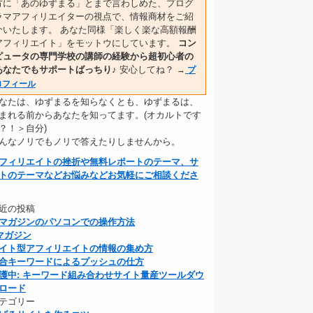
方に「あのゆずまる」とまで言わしめた、プログ
ラマアフィリエイターの視点で、情報商材をご紹
介いたします。 あなた同様「楽しく楽な高額報酬
アフィリエイト」をモットウにしています。
コン
ピュータの専門学校の講師の経験から超初心者の
あなたでもサポートばっちり♪
安心してね？
→
プ
ロフィール
なたは、ゆずまるを知らなくとも、ゆずまるは、
まれる前からあなたを知ってます。(オカルトです
？！＞自分)
んなノリでもノリで答えたりしませんから。
フィリエイトの挫折や無料レポートのテーマ、サ
トのテーマなどお悩みなどお気軽にご相談くださ
近の投稿
マガジンのパソコンでの操作方法
マガジン
イト型アフィリエイトの情報の集め方
合キーワードによるプッシュの仕方
護中: キーワード組み合わせサイト量産ツールダウ
ロード
テゴリー