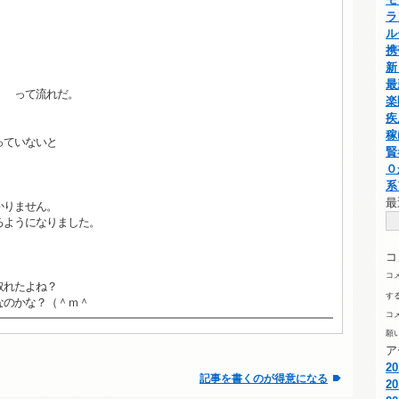
ラ
ル
携
新
最
・ って流れだ。
楽
疾
・
稼
っていないと
賢
０
系
。
最
かりません。
るようになりました。
コ
コ
取れたよね？
す
なのかな？（＾ｍ＾
コ
願
ア
2
記事を書くのが得意になる
2