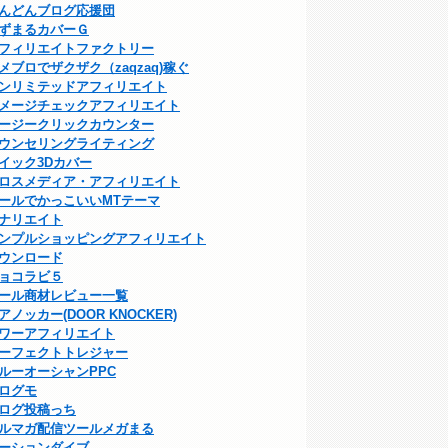
んどんブログ応援団
ずまるカバーＧ
フィリエイトファクトリー
メブロでザクザク（zaqzaq)稼ぐ
ンリミテッドアフィリエイト
メージチェックアフィリエイト
ージークリックカウンター
ウンセリングライティング
イック3Dカバー
ロスメディア・アフィリエイト
ールでかっこいいMTテーマ
ナリエイト
ンプルショッピングアフィリエイト
ウンロード
ョコラビ５
ール商材レビュー一覧
アノッカー(DOOR KNOCKER)
ワーアフィリエイト
ーフェクトトレジャー
ルーオーシャンPPC
ログモ
ログ投稿っち
ルマガ配信ツールメガまる
ーションダイブ