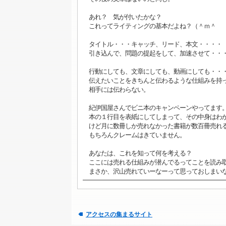
あれ？ 気が付いたかな？
これってライティングの基本だよね？（＾ｍ＾
タイトル・・・キャッチ、リード、本文・・・・
引き込んで、問題の提起をして、加速させて・・
行動にしても、文章にしても、動画にしても・・
伝えたいことをきちんと伝わるような仕組みを持
相手には伝わらない。
紀伊国屋さんでビニ本のキャンペーンやってます
本の１行目を表紙にしてしまって、その中身はわ
けど月に数冊しか売れなかった書籍が数百冊売れ
もちろんクレームはきていません。
あなたは、これを知って何を考える？
ここには売れる仕組みが潜んでるってことを読み
まさか、沢山売れていーなーって思っておしまい
アクセスの集まるサイト