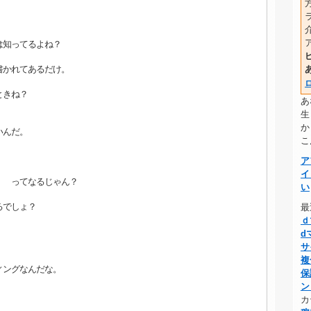
は知ってるよね？
書かれてあるだけ。
ときね？
あ
生
か
いんだ。
こ
ア
イ
！ ってなるじゃん？
い
るでしょ？
最
ｄ
d
サ
複
ィングなんだな。
保
ン
カ