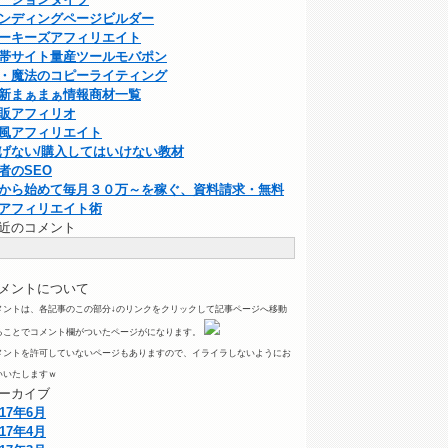
ンディングページビルダー
ーキーズアフィリエイト
帯サイト量産ツールモバポン
・魔法のコピーライティング
新まぁまぁ情報商材一覧
販アフィリオ
風アフィリエイト
げない/購入してはいけない教材
者のSEO
から始めて毎月３０万～を稼ぐ、資料請求・無料
アフィリエイト術
近のコメント
メントについて
メントは、各記事のこの部分↓のリンクをクリックして記事ページへ移動
ることでコメント欄がついたページがになります。
メントを許可していないページもありますので、イライラしないようにお
いいたしますｗ
ーカイブ
017年6月
017年4月