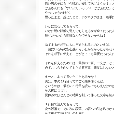
怖い男の子にも「今晩添い寝してあげようか？」
ばぁさんにも「ずいぶんいろっぺーばばぁだな」
やっちゃうわけだ。
思ったまま、感じたまま、ボケネタのまま 相手
いかに安心してもらって、
いかに近い距離で遊んでもらえるかが全てだった
病弱だったから喧嘩なんかできないからね？
ゆずまるが相手に人に与えられるものといえば、
一緒にいる時の安心感ぐらいしかなかったからね
それを相手に伝えることがとっても重要だったん
それを伝えるためには、最初の一言、一文は、と
必ずこちらを向いてもらえる言葉、態度にしない
えーと、本って書いたことあるかな？
実は、本の１行目ってすごく頭を使うんだ。
というのは、最初の１行目を読んでもらえなけれ
その後につづく、
夏休みのほとんどの時間を割いて作った文章を読
１行目で読んでもらって、
次の段落で、その次の段落、内容への引き込みが
その後の文章はないのと同じ。