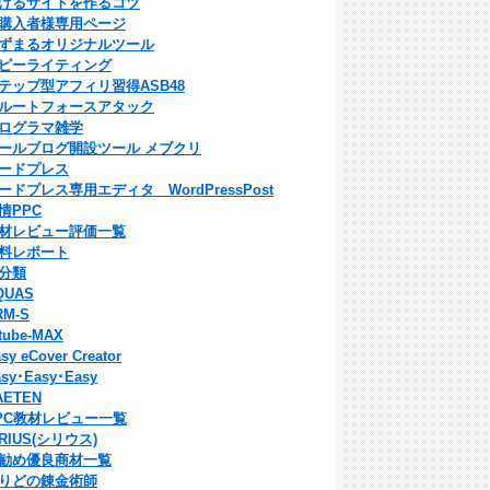
げるサイトを作るコツ
購入者様専用ページ
ずまるオリジナルツール
ピーライティング
テップ型アフィリ習得ASB48
ルートフォースアタック
ログラマ雑学
ールブログ開設ツール メブクリ
ードプレス
ードプレス専用エディタ WordPressPost
情PPC
材レビュー評価一覧
料レポート
分類
QUAS
RM-S
tube-MAX
sy eCover Creator
sy･Easy･Easy
AETEN
PC教材レビュー一覧
IRIUS(シリウス)
勧め優良商材一覧
りどの錬金術師