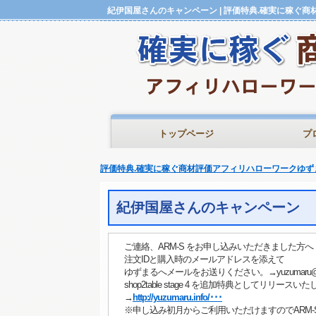
トップページ
プ
評価特典.確実に稼ぐ商材評価アフィリハローワークゆず
紀伊国屋さんのキャンペーン
ご連絡、ARM-S をお申し込みいただきました方へ
注文IDと購入時のメールアドレスを添えて
ゆずまるへメールをお送りください。→yuzumaru@a-s
shop2table stage 4 を追加特典としてリリースい
→
http://yuzumaru.info/･･･
※申し込み初月からご利用いただけますのでARM-