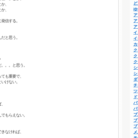
ど
とか、
ゆ
とか、
ア
に発信する。
ア
ア
イ
んだと思う。
イ
カ
ク
ク
？
ク
だ。。。と思う。
シ
シ
っても重要で、
ダ
といけない。
チ
ツ
ド
パ
ば、
パ
ブ
んでもらえない。
ブ
ブ
できなければ、
メ
モ