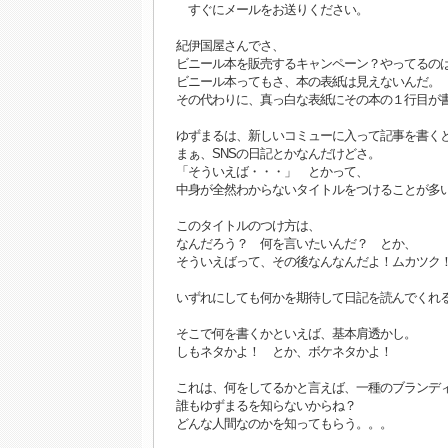
すぐにメールをお送りください。
紀伊国屋さんでさ、
ビニール本を販売するキャンペーン？やってるの
ビニール本ってもさ、本の表紙は見えないんだ。
その代わりに、真っ白な表紙にその本の１行目が
ゆずまるは、新しいコミューに入って記事を書く
まぁ、SNSの日記とかなんだけどさ。
「そういえば・・・」 とかって、
中身が全然わからないタイトルをつけることが多
このタイトルのつけ方は、
なんだろう？ 何を言いたいんだ？ とか、
そういえばって、その後なんなんだよ！ムカツク
いずれにしても何かを期待して日記を読んでくれ
そこで何を書くかといえば、基本肩透かし。
しもネタかよ！ とか、ボケネタかよ！
これは、何をしてるかと言えば、一種のブランデ
誰もゆずまるを知らないからね？
どんな人間なのかを知ってもらう。。。