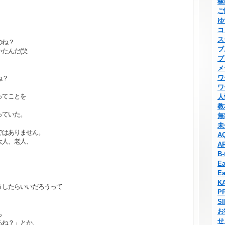
稼
ご
ゆ
コ
ス
のね？
ブ
たんだ(笑
プ
メ
ワ
ね？
ワ
ってことを
人
教
っていた。
無
未
ではありません。
A
大人、老人、
A
B-
Ea
Ea
K
うしたらいいだろうって
P
S
お
も
せ
るね？」とか、