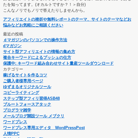
たを知ってます。(オカルトですか？！＞自分)
こんなノリでもノリで答えたりしませんから。
アフィリエイトの挫折や無料レポートのテーマ、サイトのテーマなどお
悩みなどお気軽にご相談ください
最近の投稿
ｄマガジンのパソコンでの操作方法
dマガジン
サイト型アフィリエイトの情報の集め方
複合キーワードによるプッシュの仕方
保護中: キーワード組み合わせサイト量産ツールダウンロード
カテゴリー
稼げるサイトを作るコツ
ご購入者様専用ページ
ゆずまるオリジナルツール
コピーライティング
ステップ型アフィリ習得ASB48
ブルートフォースアタック
プログラマ雑学
メールブログ開設ツール メブクリ
ワードプレス
ワードプレス専用エディタ WordPressPost
人情PPC