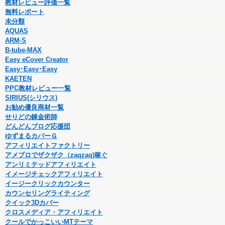
教材レビュー評価一覧
無料レポート
未分類
AQUAS
ARM-S
B-tube-MAX
Easy eCover Creator
Easy･Easy･Easy
KAETEN
PPC教材レビュー一覧
SIRIUS(シリウス)
お勧め優良商材一覧
せりどの錬金術師
どんどんブログ応援団
ゆずまるカバーＧ
アフィリエイトファクトリー
アメブロでザクザク（zaqzaq)稼ぐ
アンリミテッドアフィリエイト
イメージチェックアフィリエイト
イージークリックカウンター
カウンセリングライティング
クイック3Dカバー
クロスメディア・アフィリエイト
クールでかっこいいMTテーマ