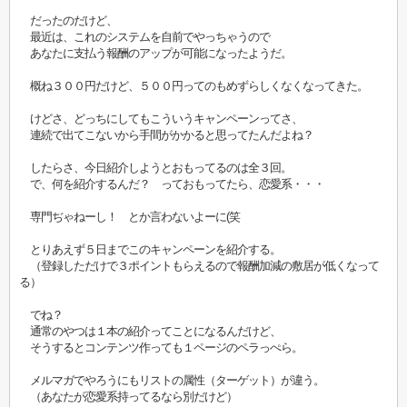
だったのだけど、
最近は、これのシステムを自前でやっちゃうので
あなたに支払う報酬のアップが可能になったようだ。
概ね３００円だけど、５００円ってのもめずらしくなくなってきた。
けどさ、どっちにしてもこういうキャンペーンってさ、
連続で出てこないから手間がかかると思ってたんだよね？
したらさ、今日紹介しようとおもってるのは全３回。
で、何を紹介するんだ？ っておもってたら、恋愛系・・・
専門ぢゃねーし！ とか言わないよーに(笑
とりあえず５日までこのキャンペーンを紹介する。
（登録しただけで３ポイントもらえるので報酬加減の敷居が低くなって
る）
でね？
通常のやつは１本の紹介ってことになるんだけど、
そうするとコンテンツ作っても１ページのペラっぺら。
メルマガでやろうにもリストの属性（ターゲット）が違う。
（あなたが恋愛系持ってるなら別だけど）