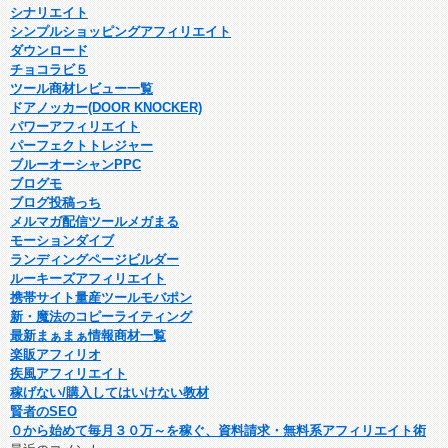
シナリエイト
シンプルショッピングアフィリエイト
ダウンロード
チョコラビ５
ツール商材レビュー一覧
ドアノッカー(DOOR KNOCKER)
パワーアフィリエイト
パーフェクトトレジャー
ブルーオーシャンPPC
ブログモ
ブログ投稿っち
メルマガ配信ツールメガまる
モーションダイブ
ランディングページビルダー
ルーキーズアフィリエイト
携帯サイト量産ツールモバポン
新・魔法のコピーライティング
最新まぁまぁ情報商材一覧
楽販アフィリオ
疾風アフィリエイト
稼げない/購入してはいけない教材
賢者のSEO
０から始めて毎月３０万～を稼ぐ、資料請求・無料系アフィリエイト術