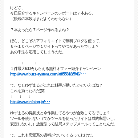
けどさ、
今日紹介するキャンペーンのレポートは７本ある。
（後続の本数はまだよくわからない）
７本あったら７ページ作れるよね？
ほら、どこぞのアフィリエイトで無料ブログを使って、
６〜１０ページで１サイトってやつがあったでしょ？
あの手法を応用してしまうのだ。
↓ ↓ ↓
１件最大630円もらえる無料オファー紹介キャンペーン
http://www.buzz-system.com/aff/55818/5/46/･･･
で、なぜゆずまるがこれに触手が動いたかといえばね？
これを買ったのだ(笑
↓ ↓ ↓
http://www.infotop.jp/･･･
ゆずまるの得意技と今作業してるやつが合致してるでしょ？
ツールを使わない（てかツールを使ったサイトは成約率悪いし、
安定しないし）放置型って結局ステップメールってことなんだ。
で、これも恋愛系の資料がついてくるってわけだ。