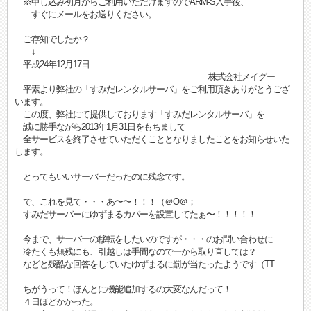
※申し込み初月からご利用いただけますのでARM-S入手後、
すぐにメールをお送りください。
ご存知でしたか？
↓
平成24年12月17日
株式会社メイグー
平素より弊社の「すみだレンタルサーバ」をご利用頂きありがとうござ
います。
この度、弊社にて提供しております「すみだレンタルサーバ」を
誠に勝手ながら2013年1月31日をもちまして
全サービスを終了させていただくこととなりましたことをお知らせいた
します。
とってもいいサーバーだったのに残念です。
で、これを見て・・・あ〜〜！！！（＠O＠；
すみだサーバーにゆずまるカバーを設置してたぁ〜！！！！！
今まで、サーバーの移転をしたいのですが・・・のお問い合わせに
冷たくも無残にも、引越しは手間なので一から取り直しては？
などと残酷な回答をしていたゆずまるに罰が当たったようです（TT
ちがうって！ほんとに機能追加するの大変なんだって！
４日ほどかかった。