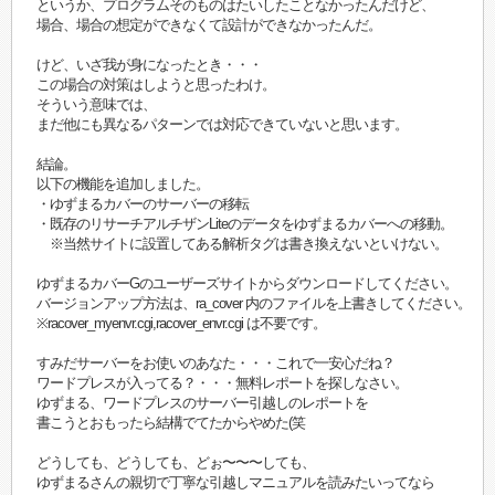
というか、プログラムそのものはたいしたことなかったんだけど、
場合、場合の想定ができなくて設計ができなかったんだ。
けど、いざ我が身になったとき・・・
この場合の対策はしようと思ったわけ。
そういう意味では、
まだ他にも異なるパターンでは対応できていないと思います。
結論。
以下の機能を追加しました。
・ゆずまるカバーのサーバーの移転
・既存のリサーチアルチザンLiteのデータをゆずまるカバーへの移動。
※当然サイトに設置してある解析タグは書き換えないといけない。
ゆずまるカバーGのユーザーズサイトからダウンロードしてください。
バージョンアップ方法は、ra_cover 内のファイルを上書きしてください。
※racover_myenvr.cgi,racover_envr.cgi は不要です。
すみだサーバーをお使いのあなた・・・これで一安心だね？
ワードプレスが入ってる？・・・無料レポートを探しなさい。
ゆずまる、ワードプレスのサーバー引越しのレポートを
書こうとおもったら結構でてたからやめた(笑
どうしても、どうしても、どぉ〜〜〜しても、
ゆずまるさんの親切で丁寧な引越しマニュアルを読みたいってなら