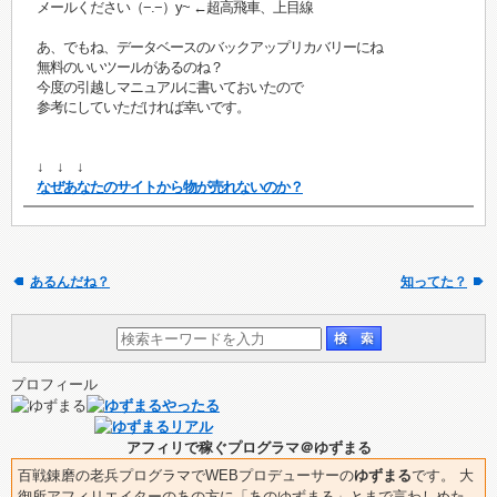
メールください（−.−）y~ ←超高飛車、上目線
あ、でもね、データベースのバックアップリカバリーにね
無料のいいツールがあるのね？
今度の引越しマニュアルに書いておいたので
参考にしていただければ幸いです。
↓ ↓ ↓
なぜあなたのサイトから物が売れないのか？
あるんだね？
知ってた？
プロフィール
アフィリで稼ぐプログラマ＠ゆずまる
百戦錬磨の老兵プログラマでWEBプロデューサーの
ゆずまる
です。 大
御所アフィリエイターのあの方に「あのゆずまる」とまで言わしめた、