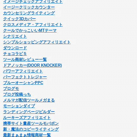
イメージチェックアフィリエイト
イージークリックカウンター
カウンセリングライティング
クイック3Dカバー
クロスメディア・アフィリエイト
クールでかっこいいMTテーマ
シナリエイト
シンプルショッピングアフィリエイト
ダウンロード
チョコラビ５
ツール商材レビュー一覧
ドアノッカー(DOOR KNOCKER)
パワーアフィリエイト
パーフェクトトレジャー
ブルーオーシャンPPC
ブログモ
ブログ投稿っち
メルマガ配信ツールメガまる
モーションダイブ
ランディングページビルダー
ルーキーズアフィリエイト
携帯サイト量産ツールモバポン
新・魔法のコピーライティング
最新まぁまぁ情報商材一覧