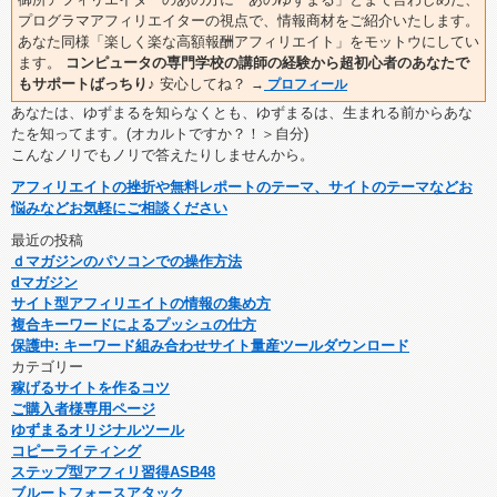
プログラマアフィリエイターの視点で、情報商材をご紹介いたします。
あなた同様「楽しく楽な高額報酬アフィリエイト」をモットウにしてい
ます。
コンピュータの専門学校の講師の経験から超初心者のあなたで
もサポートばっちり♪
安心してね？
→
プロフィール
あなたは、ゆずまるを知らなくとも、ゆずまるは、生まれる前からあな
たを知ってます。(オカルトですか？！＞自分)
こんなノリでもノリで答えたりしませんから。
アフィリエイトの挫折や無料レポートのテーマ、サイトのテーマなどお
悩みなどお気軽にご相談ください
最近の投稿
ｄマガジンのパソコンでの操作方法
dマガジン
サイト型アフィリエイトの情報の集め方
複合キーワードによるプッシュの仕方
保護中: キーワード組み合わせサイト量産ツールダウンロード
カテゴリー
稼げるサイトを作るコツ
ご購入者様専用ページ
ゆずまるオリジナルツール
コピーライティング
ステップ型アフィリ習得ASB48
ブルートフォースアタック