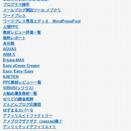
プログラマ雑学
メールブログ開設ツール メブクリ
ワードプレス
ワードプレス専用エディタ WordPressPost
人情PPC
教材レビュー評価一覧
無料レポート
未分類
AQUAS
ARM-S
B-tube-MAX
Easy eCover Creator
Easy･Easy･Easy
KAETEN
PPC教材レビュー一覧
SIRIUS(シリウス)
お勧め優良商材一覧
せりどの錬金術師
どんどんブログ応援団
ゆずまるカバーＧ
アフィリエイトファクトリー
アメブロでザクザク（zaqzaq)稼ぐ
アンリミテッドアフィリエイト