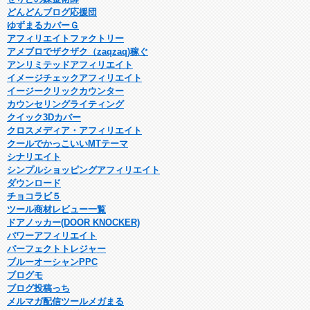
どんどんブログ応援団
ゆずまるカバーＧ
アフィリエイトファクトリー
アメブロでザクザク（zaqzaq)稼ぐ
アンリミテッドアフィリエイト
イメージチェックアフィリエイト
イージークリックカウンター
カウンセリングライティング
クイック3Dカバー
クロスメディア・アフィリエイト
クールでかっこいいMTテーマ
シナリエイト
シンプルショッピングアフィリエイト
ダウンロード
チョコラビ５
ツール商材レビュー一覧
ドアノッカー(DOOR KNOCKER)
パワーアフィリエイト
パーフェクトトレジャー
ブルーオーシャンPPC
ブログモ
ブログ投稿っち
メルマガ配信ツールメガまる