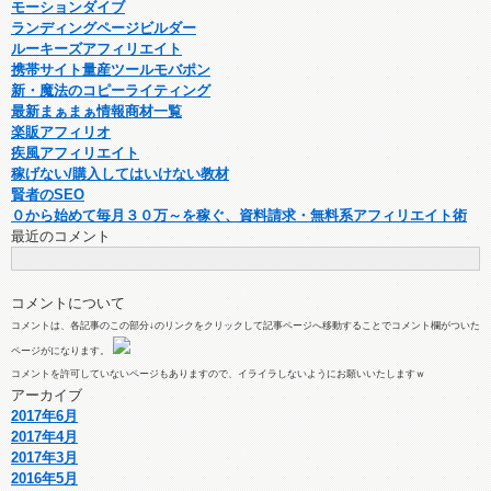
モーションダイブ
ランディングページビルダー
ルーキーズアフィリエイト
携帯サイト量産ツールモバポン
新・魔法のコピーライティング
最新まぁまぁ情報商材一覧
楽販アフィリオ
疾風アフィリエイト
稼げない/購入してはいけない教材
賢者のSEO
０から始めて毎月３０万～を稼ぐ、資料請求・無料系アフィリエイト術
最近のコメント
コメントについて
コメントは、各記事のこの部分↓のリンクをクリックして記事ページへ移動することでコメント欄がついた
ページがになります。
コメントを許可していないページもありますので、イライラしないようにお願いいたしますｗ
アーカイブ
2017年6月
2017年4月
2017年3月
2016年5月