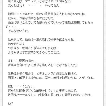
逆に言えば、マニュアルとかはイマイチ向かない。
ほんとはね？ ・・・ ＜ やってる人
動画マニュアルだと、細かい注意書きを入れられないからね。
だから、作業が簡単なものだけだね。
画面に映りこんでいても使わなくていいって機能は無視してもらっ
て・・・
そんな使い方だ。
話を戻して、動画は一連の流れで物事を伝えられる。
わかるかな？
つまりさ、動画に引き込んでしまえば、
よそみさせずに営業ができるってことだ。
まして、動画の場合、
音楽や色合いによる効果を織り込むことができるんだ。
生映像を使う場合は、ビデオカメラが必要になるけど、
画面上で解説する場合には、完全に無料で動画を作ることができる。
難し・・・くはない。
何をどの順番でどんな解説をしていくか事前に決めて、
数回リハーサルをして（生映像も同じね？）録画すればいいだけ。
ね？