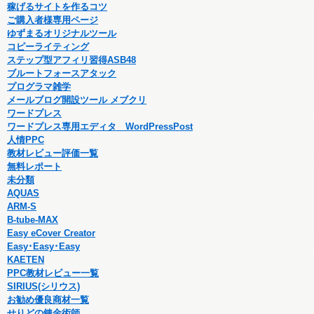
稼げるサイトを作るコツ
ご購入者様専用ページ
ゆずまるオリジナルツール
コピーライティング
ステップ型アフィリ習得ASB48
ブルートフォースアタック
プログラマ雑学
メールブログ開設ツール メブクリ
ワードプレス
ワードプレス専用エディタ WordPressPost
人情PPC
教材レビュー評価一覧
無料レポート
未分類
AQUAS
ARM-S
B-tube-MAX
Easy eCover Creator
Easy･Easy･Easy
KAETEN
PPC教材レビュー一覧
SIRIUS(シリウス)
お勧め優良商材一覧
せりどの錬金術師