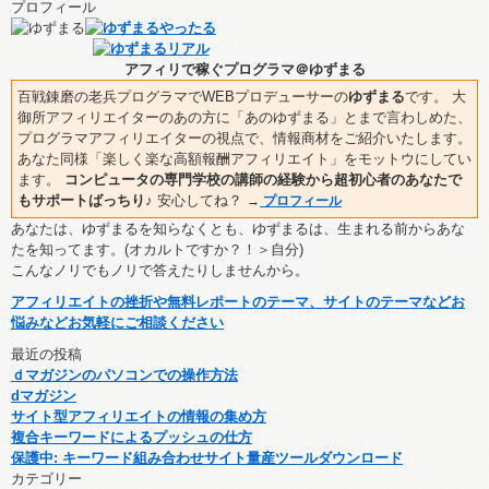
プロフィール
アフィリで稼ぐプログラマ＠ゆずまる
百戦錬磨の老兵プログラマでWEBプロデューサーの
ゆずまる
です。 大
御所アフィリエイターのあの方に「あのゆずまる」とまで言わしめた、
プログラマアフィリエイターの視点で、情報商材をご紹介いたします。
あなた同様「楽しく楽な高額報酬アフィリエイト」をモットウにしてい
ます。
コンピュータの専門学校の講師の経験から超初心者のあなたで
もサポートばっちり♪
安心してね？
→
プロフィール
あなたは、ゆずまるを知らなくとも、ゆずまるは、生まれる前からあな
たを知ってます。(オカルトですか？！＞自分)
こんなノリでもノリで答えたりしませんから。
アフィリエイトの挫折や無料レポートのテーマ、サイトのテーマなどお
悩みなどお気軽にご相談ください
最近の投稿
ｄマガジンのパソコンでの操作方法
dマガジン
サイト型アフィリエイトの情報の集め方
複合キーワードによるプッシュの仕方
保護中: キーワード組み合わせサイト量産ツールダウンロード
カテゴリー