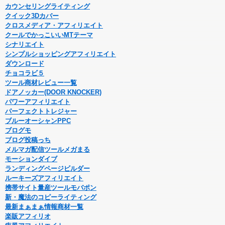
カウンセリングライティング
クイック3Dカバー
クロスメディア・アフィリエイト
クールでかっこいいMTテーマ
シナリエイト
シンプルショッピングアフィリエイト
ダウンロード
チョコラビ５
ツール商材レビュー一覧
ドアノッカー(DOOR KNOCKER)
パワーアフィリエイト
パーフェクトトレジャー
ブルーオーシャンPPC
ブログモ
ブログ投稿っち
メルマガ配信ツールメガまる
モーションダイブ
ランディングページビルダー
ルーキーズアフィリエイト
携帯サイト量産ツールモバポン
新・魔法のコピーライティング
最新まぁまぁ情報商材一覧
楽販アフィリオ