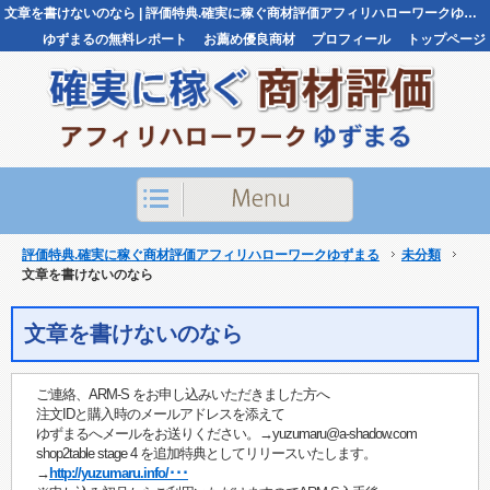
文章を書けないのなら | 評価特典.確実に稼ぐ商材評価アフィリハローワークゆずまる評価特典.確実に稼ぐ商材評価アフィリハローワークゆずまる
ゆずまるの無料レポート
お薦め優良商材
プロフィール
トップページ
お問い合わせ
評価特典.確実に稼ぐ商材評価アフィリハローワークゆずまる
未分類
文章を書けないのなら
文章を書けないのなら
ご連絡、ARM-S をお申し込みいただきました方へ
注文IDと購入時のメールアドレスを添えて
ゆずまるへメールをお送りください。→yuzumaru@a-shadow.com
shop2table stage 4 を追加特典としてリリースいたします。
→
http://yuzumaru.info/･･･