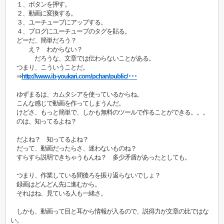
１、ボタンを押す。
２、動画に変換する。
３、ユーチューブにアップする。
４、ブログにユーチューブのタグを貼る。
どーだ、簡単だろう？
え？ わからない？
だろうな、文章では伝わらないことがある。
つまり、こういうことだ。
⇒
http://www.ib-youkari.com/pchan/public/･･･
ゆずまるは、カムタシアを使っているからね。
こんな感じで動画を作ってしまうんだ。
けどさ、もっと簡単で、しかも無料のツールで作ることができる。。。
のは、知ってるよね？
だよね？ 知ってるよね？
だって、動画だったらさ、迷わないものね？
すらすら説明できちゃうもんね？ 多少矛盾があったとしても。
つまり、作業している間後ろを振り返らないでしょ？
録画はどんどん先に進むから。
それはね、見ている人も一緒さ。
しかも、動画って目と耳から情報が入るので、説得力が文章の比ではな
い。