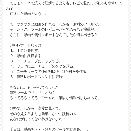
でしょ？ 本で読んで理解するよりもテレビで見た方がわかりやすいよ
ね？
前述した動画のように。
で、サクサクと動画を作れる、しかも、無料のツールで。
そしたらさ、ツールのレビューだってめっちゃ簡単だ。
さらに、動画の無料レポートなんてしたら何本出せる？
無料レポートならば、
１、ボタンを押す。
２、動画に変換する。
３、ユーチューブにアップする。
４、ブログにユーチューブのタグを貼る。
５、ユーチューブのURLを貼り付けたPDFを作る。
６、無料レポートスタンドに登録。
あなたは、もうやってるよね？
無料ツールでサクサクとね？
やってるやってる、ごめんね、無駄な情報出しちゃって。
無料で、しかも、高度に見えて、
そのうえ文章よりも簡単、かつ、説得力大。
あなたが使ってないわけないよね？
明日は、動画を・・・無料のツールで動画を、、、