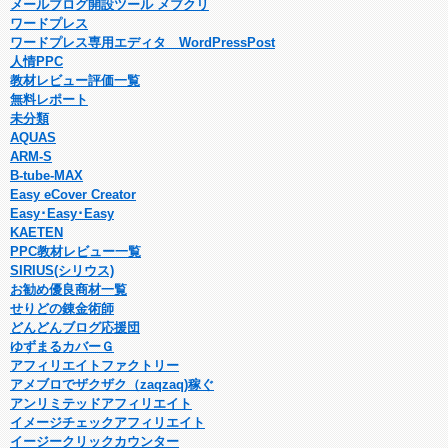
メールブログ開設ツール メブクリ
ワードプレス
ワードプレス専用エディタ WordPressPost
人情PPC
教材レビュー評価一覧
無料レポート
未分類
AQUAS
ARM-S
B-tube-MAX
Easy eCover Creator
Easy･Easy･Easy
KAETEN
PPC教材レビュー一覧
SIRIUS(シリウス)
お勧め優良商材一覧
せりどの錬金術師
どんどんブログ応援団
ゆずまるカバーＧ
アフィリエイトファクトリー
アメブロでザクザク（zaqzaq)稼ぐ
アンリミテッドアフィリエイト
イメージチェックアフィリエイト
イージークリックカウンター