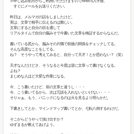
※申し込み初月からご利用いただけますのでARM-S入手後、
すぐにメールをお送りください。
昨日は、メルマガの話をしましたけど。
実は、文章で相手に伝えるのは難しい。
文章にすると自分の目を通して
リアルタイムで自分の脳みそで今書いた文章を検証するからなんだ。
書いている尻から、脳みその片隅で前後の関係をチェックしてる。
そんな高度なことをしてる。
ね？ そうやって考えてみると、自分って天才！とか思わない？（笑）
天才なんだけどさ、そうなると今度は逆に文章って書けなくなる。
よね？
まじめな人ほど大変な作業になる。
今、こう書いたけど、前の文章と違うし・・・
今、こう書いてるから、次は冗談を入れないといけない・・・
そりゃぁ、もう、パニックになるのは火を見るより明らかだ。
下書きしてとか、マインドマップ書いてとか、七転八倒するわけだ。
そこからどうやって抜け出すか？
ゆずまるが教えてあげよう。