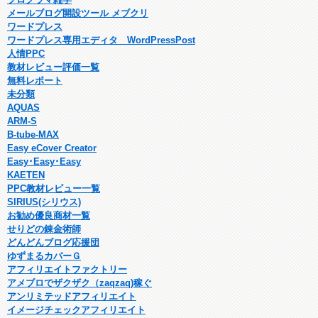
メールブログ開設ツール メブクリ
ワードプレス
ワードプレス専用エディタ WordPressPost
人情PPC
教材レビュー評価一覧
無料レポート
未分類
AQUAS
ARM-S
B-tube-MAX
Easy eCover Creator
Easy･Easy･Easy
KAETEN
PPC教材レビュー一覧
SIRIUS(シリウス)
お勧め優良商材一覧
せりどの錬金術師
どんどんブログ応援団
ゆずまるカバーＧ
アフィリエイトファクトリー
アメブロでザクザク（zaqzaq)稼ぐ
アンリミテッドアフィリエイト
イメージチェックアフィリエイト