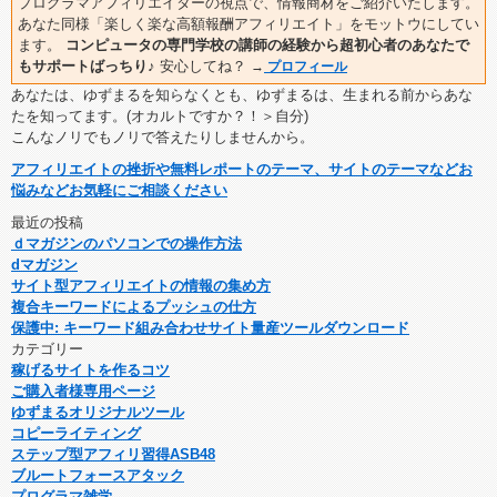
プログラマアフィリエイターの視点で、情報商材をご紹介いたします。
あなた同様「楽しく楽な高額報酬アフィリエイト」をモットウにしてい
ます。
コンピュータの専門学校の講師の経験から超初心者のあなたで
もサポートばっちり♪
安心してね？
→
プロフィール
あなたは、ゆずまるを知らなくとも、ゆずまるは、生まれる前からあな
たを知ってます。(オカルトですか？！＞自分)
こんなノリでもノリで答えたりしませんから。
アフィリエイトの挫折や無料レポートのテーマ、サイトのテーマなどお
悩みなどお気軽にご相談ください
最近の投稿
ｄマガジンのパソコンでの操作方法
dマガジン
サイト型アフィリエイトの情報の集め方
複合キーワードによるプッシュの仕方
保護中: キーワード組み合わせサイト量産ツールダウンロード
カテゴリー
稼げるサイトを作るコツ
ご購入者様専用ページ
ゆずまるオリジナルツール
コピーライティング
ステップ型アフィリ習得ASB48
ブルートフォースアタック
プログラマ雑学