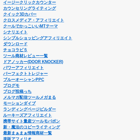
イージークリックカウンター
カウンセリングライティング
クイック3Dカバー
クロスメディア・アフィリエイト
クールでかっこいいMTテーマ
シナリエイト
シンプルショッピングアフィリエイト
ダウンロード
チョコラビ５
ツール商材レビュー一覧
ドアノッカー(DOOR KNOCKER)
パワーアフィリエイト
パーフェクトトレジャー
ブルーオーシャンPPC
ブログモ
ブログ投稿っち
メルマガ配信ツールメガまる
モーションダイブ
ランディングページビルダー
ルーキーズアフィリエイト
携帯サイト量産ツールモバポン
新・魔法のコピーライティング
最新まぁまぁ情報商材一覧
楽販アフィリオ