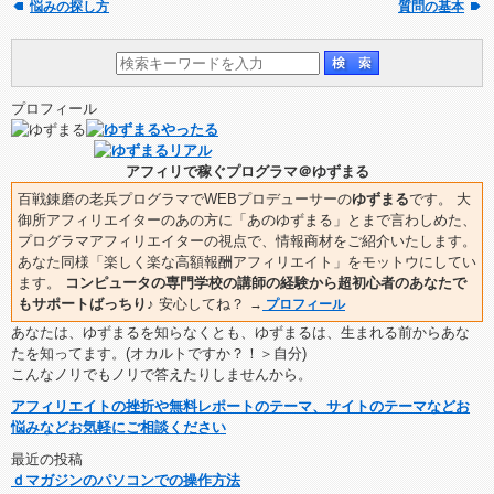
悩みの探し方
質問の基本
プロフィール
アフィリで稼ぐプログラマ＠ゆずまる
百戦錬磨の老兵プログラマでWEBプロデューサーの
ゆずまる
です。 大
御所アフィリエイターのあの方に「あのゆずまる」とまで言わしめた、
プログラマアフィリエイターの視点で、情報商材をご紹介いたします。
あなた同様「楽しく楽な高額報酬アフィリエイト」をモットウにしてい
ます。
コンピュータの専門学校の講師の経験から超初心者のあなたで
もサポートばっちり♪
安心してね？
→
プロフィール
あなたは、ゆずまるを知らなくとも、ゆずまるは、生まれる前からあな
たを知ってます。(オカルトですか？！＞自分)
こんなノリでもノリで答えたりしませんから。
アフィリエイトの挫折や無料レポートのテーマ、サイトのテーマなどお
悩みなどお気軽にご相談ください
最近の投稿
ｄマガジンのパソコンでの操作方法