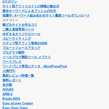
dマガジン
サイト型アフィリエイトの情報の集め方
複合キーワードによるプッシュの仕方
保護中: キーワード組み合わせサイト量産ツールダウンロード
カテゴリー
稼げるサイトを作るコツ
ご購入者様専用ページ
ゆずまるオリジナルツール
コピーライティング
ステップ型アフィリ習得ASB48
ブルートフォースアタック
プログラマ雑学
メールブログ開設ツール メブクリ
ワードプレス
ワードプレス専用エディタ WordPressPost
人情PPC
教材レビュー評価一覧
無料レポート
未分類
AQUAS
ARM-S
B-tube-MAX
Easy eCover Creator
Easy･Easy･Easy