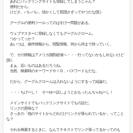
あれにバックリンクサイトも登録してしまうじゃん？
便利だから。
けどさ、バレバレ。頭かくして尻隠さずってやつだな(笑）
グーグルの便利ツールってのはすげー問題がある。
ウェブマスターに登録しなくてもグーグルクローム。
つかってっか？
あいつは、操作情報から、閲覧情報、何から何まで持っていく。
で、その情報はアメリカ国防総省へ・・・行ってないかもしれないけど
(笑）
まぁ、近いものはあるだろうね。
当然、検索時のキーワードやＩＤ、パスワードもだな。
だから、グーグルクロームは入れないようにするって結論だ。
・・・ちげーし！ そーゆー話しようとおもったんぢゃねーし！
メインサイトでもバックリンクサイトでもの話だ。
リンクの意味な？
さっきの「他のサイトからどれだけリンクが張られているか」ってこと
な？
それを検索するときに、なんてテキストでリンク張ってるかってのも