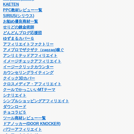
KAETEN
PPC教材レビュー一覧
SIRIUS(シリウス)
お勧め優良商材一覧
せりどの錬金術師
どんどんブログ応援団
ゆずまるカバーＧ
アフィリエイトファクトリー
アメブロでザクザク（zaqzaq)稼ぐ
アンリミテッドアフィリエイト
イメージチェックアフィリエイト
イージークリックカウンター
カウンセリングライティング
クイック3Dカバー
クロスメディア・アフィリエイト
クールでかっこいいMTテーマ
シナリエイト
シンプルショッピングアフィリエイト
ダウンロード
チョコラビ５
ツール商材レビュー一覧
ドアノッカー(DOOR KNOCKER)
パワーアフィリエイト