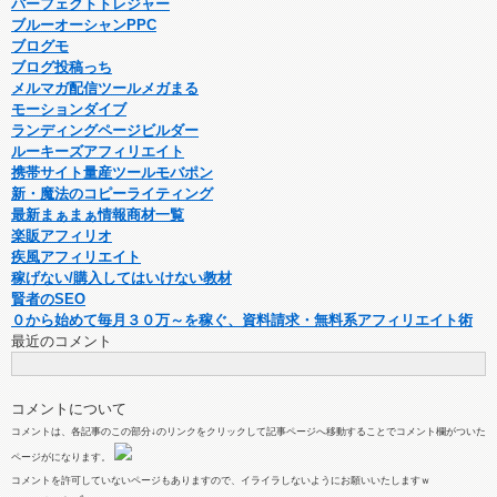
パーフェクトトレジャー
ブルーオーシャンPPC
ブログモ
ブログ投稿っち
メルマガ配信ツールメガまる
モーションダイブ
ランディングページビルダー
ルーキーズアフィリエイト
携帯サイト量産ツールモバポン
新・魔法のコピーライティング
最新まぁまぁ情報商材一覧
楽販アフィリオ
疾風アフィリエイト
稼げない/購入してはいけない教材
賢者のSEO
０から始めて毎月３０万～を稼ぐ、資料請求・無料系アフィリエイト術
最近のコメント
コメントについて
コメントは、各記事のこの部分↓のリンクをクリックして記事ページへ移動することでコメント欄がついた
ページがになります。
コメントを許可していないページもありますので、イライラしないようにお願いいたしますｗ