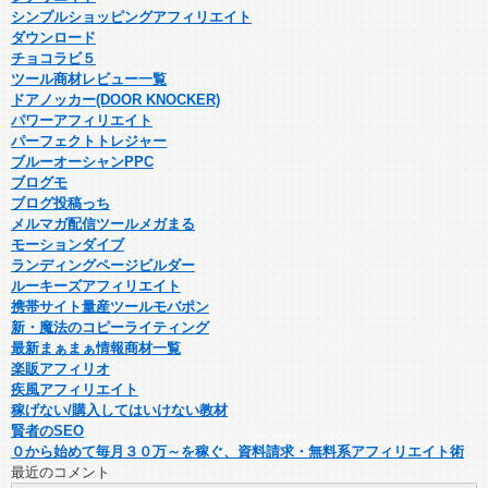
シンプルショッピングアフィリエイト
ダウンロード
チョコラビ５
ツール商材レビュー一覧
ドアノッカー(DOOR KNOCKER)
パワーアフィリエイト
パーフェクトトレジャー
ブルーオーシャンPPC
ブログモ
ブログ投稿っち
メルマガ配信ツールメガまる
モーションダイブ
ランディングページビルダー
ルーキーズアフィリエイト
携帯サイト量産ツールモバポン
新・魔法のコピーライティング
最新まぁまぁ情報商材一覧
楽販アフィリオ
疾風アフィリエイト
稼げない/購入してはいけない教材
賢者のSEO
０から始めて毎月３０万～を稼ぐ、資料請求・無料系アフィリエイト術
最近のコメント