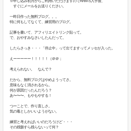
※申し込み初月からご利用いただけますのでARM-S入手後、
すぐにメールをお送りください。
一昨日作った無料ブログ。。。
特に何もしてなくて、練習用のブログ。
記事を書いて、アフィリエイトリンク貼って。
で、おやすみなさいしたんだって。
したらさっき・・・「停止中」って出てますってメッセが入った。
えーーーーー！！！！！（＠＠；
考えられない。 なんで？
だから、無料ブログはやめようってさ。
意味もなく消されるから。
何が原因だったんだろう？
あ〜〜〜、もやもやする！
つーことで、作り直しさ。
気の毒としかいいようがない。
練習と考えればいいのだろうけど・・・
その残骸すら残らないって何？