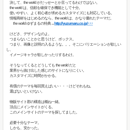
決して、the world がだっせーとか言ってるわけではない。
the world は、信頼を確保でき機能として十分。
使いやすい、よく初心者が求めるカスタマイズにも対応している。
情報商材をはじめるのなら、the world は、かなり優れたテーマだ。
the world ゆずまるの特典→
http://yuzumaru.co.jp/･･･
けどさ、デザインなのよ。
つまらないことかと思うけど、ボックス。
つまり、画像と説明の入るような。。。そこにバリエーションが欲しい
し、
イメージキャラが欲しかったりするわけ。
そうなってくるとどうしても the wrold だと
業界から抜け出した感じのサイトになりにくい。
カスタマイズに時間がかかる。
有償のテーマを毎回買えばいい・・・けどそれもね。
選ばないといけない。
物販サイト郡の構造は概ね一緒。
頂点にメインサイトがくる。
このメインサイトのテーマを探してました。
必要十分なテーマ。
しかも、安かった。