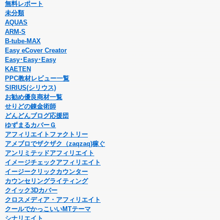
無料レポート
未分類
AQUAS
ARM-S
B-tube-MAX
Easy eCover Creator
Easy･Easy･Easy
KAETEN
PPC教材レビュー一覧
SIRIUS(シリウス)
お勧め優良商材一覧
せりどの錬金術師
どんどんブログ応援団
ゆずまるカバーＧ
アフィリエイトファクトリー
アメブロでザクザク（zaqzaq)稼ぐ
アンリミテッドアフィリエイト
イメージチェックアフィリエイト
イージークリックカウンター
カウンセリングライティング
クイック3Dカバー
クロスメディア・アフィリエイト
クールでかっこいいMTテーマ
シナリエイト