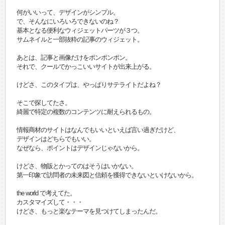
何がいいって、デザインがシンプル。
で、そんなにいろいろできないのね？
基本となる便利なウィジェットパーツが３つ。
サムネイルと一部抜粋の記事のウィジェット。
あとは、記事と画像だけをポンポンポン。
それで、クールでかっこいいサイトが出来上がる。
けどさ、このタイプは、やっぱりサテライトだよね？
そこで探してたさ。
綺麗で特定の複数のコンテンツに耐えられるもの。
情報商材のサイトはなんでもいいといえば言い過ぎだけど、
デザインはどちらでもいい。
なぜなら、ポイントはデザインじゃないから。
けどさ、物販とかってのはそうはいかない。
第一印象で訪問者の未来図と信頼を獲得できないといけないから。
the world で考えてた。
カスタマイズして・・・
けどさ、もっと楽なテーマを見つけてしまったんだ。