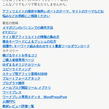
こんなノリでもノリで答えたりしませんから。
アフィリエイトの挫折や無料レポートのテーマ、サイトのテーマなどお
悩みなどお気軽にご相談ください
最近の投稿
ｄマガジンのパソコンでの操作方法
dマガジン
サイト型アフィリエイトの情報の集め方
複合キーワードによるプッシュの仕方
保護中: キーワード組み合わせサイト量産ツールダウンロード
カテゴリー
稼げるサイトを作るコツ
ご購入者様専用ページ
ゆずまるオリジナルツール
コピーライティング
ステップ型アフィリ習得ASB48
ブルートフォースアタック
プログラマ雑学
メールブログ開設ツール メブクリ
ワードプレス
ワードプレス専用エディタ WordPressPost
人情PPC
教材レビュー評価一覧