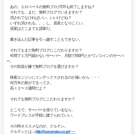
あの、エロベースの無料ブログDTIも終了しますね？
それでも、まだ、無料ブログでいきますか？
消されてなければいい。いいけどね？
いずれ消される。。。し、資産となりにくい。
貸家はどこまでも貸家だ。
書き込んだ記事を引っ越すこともできない。
それでもまだ無料ブログにこだわりますか？
年間で１万円届かないサーバー、月額で500円とかワンコインのサーバ
ー。
その投資が嫌で無料ブログを選びますか？
検索エンジンにインデックスされるのが速いから・・・
何万年の差がでるってさ。
高々２〜３週間だよ？
それでも無料ブログにこだわりますか？
ところで、サーバーを借りているなら、
ワードプレスが手軽に建てられていい。
その時オススメなのが、クルテン。
クルテンとは→
http://yuzumaru.co.jp/･･･