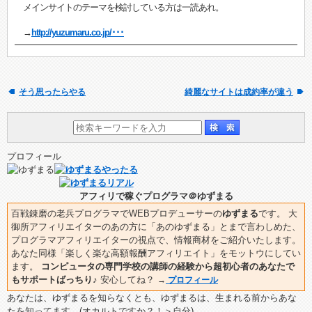
メインサイトのテーマを検討している方は一読あれ。
→
http://yuzumaru.co.jp/･･･
そう思ったらやる
綺麗なサイトは成約率が違う
プロフィール
アフィリで稼ぐプログラマ＠ゆずまる
百戦錬磨の老兵プログラマでWEBプロデューサーの
ゆずまる
です。 大
御所アフィリエイターのあの方に「あのゆずまる」とまで言わしめた、
プログラマアフィリエイターの視点で、情報商材をご紹介いたします。
あなた同様「楽しく楽な高額報酬アフィリエイト」をモットウにしてい
ます。
コンピュータの専門学校の講師の経験から超初心者のあなたで
もサポートばっちり♪
安心してね？
→
プロフィール
あなたは、ゆずまるを知らなくとも、ゆずまるは、生まれる前からあな
たを知ってます。(オカルトですか？！＞自分)