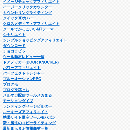
イメージチェックアフィリエイト
イージークリックカウンター
カウンセリングライティング
クイック3Dカバー
クロスメディア・アフィリエイト
クールでかっこいいMTテーマ
シナリエイト
シンプルショッピングアフィリエイト
ダウンロード
チョコラビ５
ツール商材レビュー一覧
ドアノッカー(DOOR KNOCKER)
パワーアフィリエイト
パーフェクトトレジャー
ブルーオーシャンPPC
ブログモ
ブログ投稿っち
メルマガ配信ツールメガまる
モーションダイブ
ランディングページビルダー
ルーキーズアフィリエイト
携帯サイト量産ツールモバポン
新・魔法のコピーライティング
最新まぁまぁ情報商材一覧