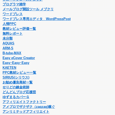
プログラマ雑学
メールブログ開設ツール メブクリ
ワードプレス
ワードプレス専用エディタ WordPressPost
人情PPC
教材レビュー評価一覧
無料レポート
未分類
AQUAS
ARM-S
B-tube-MAX
Easy eCover Creator
Easy･Easy･Easy
KAETEN
PPC教材レビュー一覧
SIRIUS(シリウス)
お勧め優良商材一覧
せりどの錬金術師
どんどんブログ応援団
ゆずまるカバーＧ
アフィリエイトファクトリー
アメブロでザクザク（zaqzaq)稼ぐ
アンリミテッドアフィリエイト