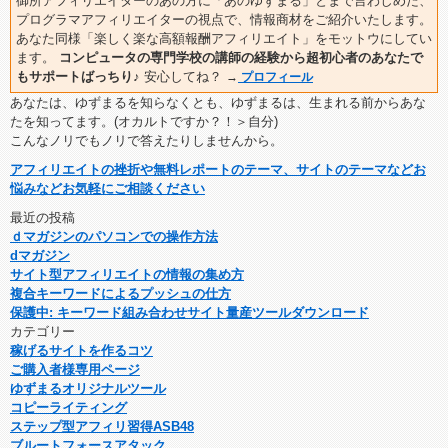
御所アフィリエイターのあの方に「あのゆずまる」とまで言わしめた、
プログラマアフィリエイターの視点で、情報商材をご紹介いたします。
あなた同様「楽しく楽な高額報酬アフィリエイト」をモットウにしてい
ます。
コンピュータの専門学校の講師の経験から超初心者のあなたで
もサポートばっちり♪
安心してね？
→
プロフィール
あなたは、ゆずまるを知らなくとも、ゆずまるは、生まれる前からあな
たを知ってます。(オカルトですか？！＞自分)
こんなノリでもノリで答えたりしませんから。
アフィリエイトの挫折や無料レポートのテーマ、サイトのテーマなどお
悩みなどお気軽にご相談ください
最近の投稿
ｄマガジンのパソコンでの操作方法
dマガジン
サイト型アフィリエイトの情報の集め方
複合キーワードによるプッシュの仕方
保護中: キーワード組み合わせサイト量産ツールダウンロード
カテゴリー
稼げるサイトを作るコツ
ご購入者様専用ページ
ゆずまるオリジナルツール
コピーライティング
ステップ型アフィリ習得ASB48
ブルートフォースアタック