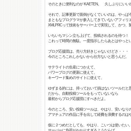
そのときに便利なのが KAETEN。 久しぶりにい
それで、記事更新で面倒がなくていいのは、やっぱ
まともなプログラマが参入してきていないアフィリ
XMLPRCって技術をサーバー上で実現して、かつ
いちいちマシン立ち上げて、投稿されるのを待つ！
これって時間の無駄。一度指示したらあとはやっと
ブログ応援団は、売り方好きじゃないけどさ・・・
今のところこれしかないから仕方ないと思うんだ。
サテライトの生産につかえて、
パワーブログの更新に使えて、
キーワード集めのサイトに使えて、
ゆずまる的には、持っておいて損はないツールだと
だから、自動投稿ツールをもっていないなら
最初からブログ応援団にすべきだよ。
今のところ、安い投稿ツールは、やはり、安いなり
アマチュアの作品に手を出して経費を浪費するのは
仮に２つめだとしても、やはり、こいつは使いたい
サーバーに負荷がかかりすぎるようならば、