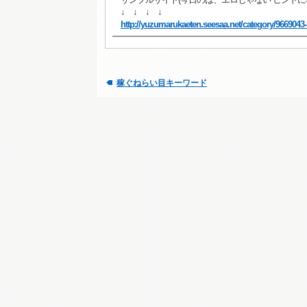
↓ ↓ ↓ ↓
http://yuzumarukaeten.seesaa.net/category/9669043-
稼ぐねらい目キーワード