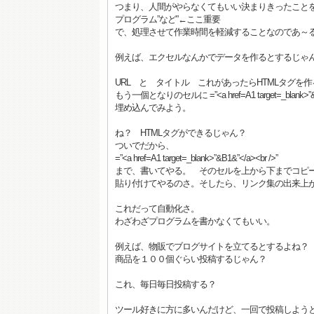
つまり、人間がやらなくてもいい決まりきったこと
プログラム”など”←ここ重要
で、処理させて作業時間を軽減することなのであ～
例えば、エクセルなんかでデータを作るとするじゃ
URL と タイトル これがあったらHTMLタグを
もう一個となりのセルに =”<a href=A1 target=_blank>”&
埋め込んでみよう。
ね？ HTMLタグができるじゃん？
ついでだから、
=”<a href=A1 target=_blank>”&B1&”</a><br />”
まで、書いてやる。 そのセルを上から下までコピ
貼り付けてやるのさ。そしたら、リンク集の出来上
これだって自動化さ。
わざわざプログラムを書かなくてもいい。
例えば、物販でブログサイトを立てるとするよね？
商品を１００個ぐらい投稿するじゃん？
これ、毎日毎日投稿する？
ツール好きに方に多いんだけど、一回で投稿しよう