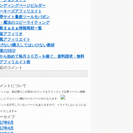
ンディングページビルダー
ーキーズアフィリエイト
帯サイト量産ツールモバポン
・魔法のコピーライティング
新まぁまぁ情報商材一覧
販アフィリオ
風アフィリエイト
げない/購入してはいけない教材
者のSEO
から始めて毎月３０万～を稼ぐ、資料請求・無料
アフィリエイト術
近のコメント
メントについて
メントは、各記事のこの部分↓のリンクをクリックして記事ページへ移動
ることでコメント欄がついたページがになります。
メントを許可していないページもありますので、イライラしないようにお
いいたしますｗ
ーカイブ
017年6月
017年4月