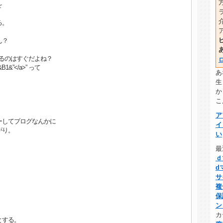
を
る。
ん？
作るのはすぐだよね？
B1&”</a>” って
あ
生
か
こ
ア
ーしてブログなんかに
イ
がり。
い
最
ｄ
d
サ
複
保
ン
カ
とする。