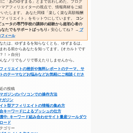
方に「あのゆずまる」とまで言わしめた、プログ
ラマアフィリエイターの視点で、情報商材をご紹
介いたします。 あなた同様「楽しく楽な高額報酬
アフィリエイト」をモットウにしています。
コン
ピュータの専門学校の講師の経験から超初心者の
あなたでもサポートばっちり♪
安心してね？
→
プ
ロフィール
なたは、ゆずまるを知らなくとも、ゆずまるは、
まれる前からあなたを知ってます。(オカルトです
？！＞自分)
んなノリでもノリで答えたりしませんから。
フィリエイトの挫折や無料レポートのテーマ、サ
トのテーマなどお悩みなどお気軽にご相談くださ
近の投稿
マガジンのパソコンでの操作方法
マガジン
イト型アフィリエイトの情報の集め方
合キーワードによるプッシュの仕方
護中: キーワード組み合わせサイト量産ツールダウ
ロード
テゴリー