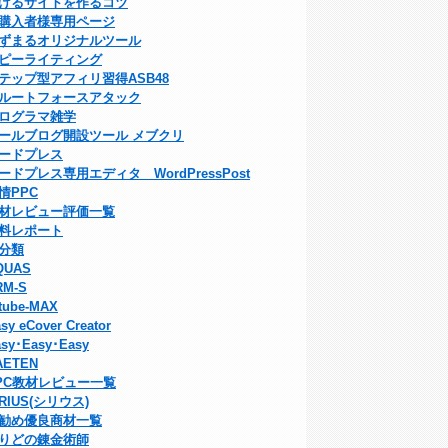
げるサイトを作るコツ
購入者様専用ページ
ずまるオリジナルツール
ピーライティング
テップ型アフィリ習得ASB48
ルートフォースアタック
ログラマ雑学
ールブログ開設ツール メブクリ
ードプレス
ードプレス専用エディタ WordPressPost
情PPC
材レビュー評価一覧
料レポート
分類
QUAS
RM-S
tube-MAX
sy eCover Creator
sy･Easy･Easy
AETEN
PC教材レビュー一覧
IRIUS(シリウス)
勧め優良商材一覧
りどの錬金術師