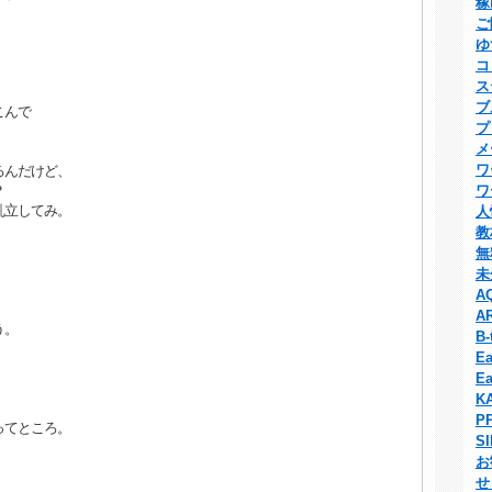
稼
ご
ゆ
コ
。
ス
ブ
こんで
プ
メ
ワ
るんだけど、
？
ワ
乱立してみ。
人
教
無
未
A
A
う。
B-
Ea
Ea
K
P
ってところ。
S
お
せ