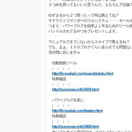
２つめを買ってもいいと思うんだ。もちろん下位版
ゆずまるから２つ買ったって時は教えてね？
サテライトコマンダーのフルシステム・・・モール
つまり、パワーブログを効率よく作るためのツール
バンドルされてるやつをプレゼントします。
マニュアルできていないからスカイプで教えるね？
でも、まぁ、１００ブログぐらい走らせても問題な
当分間に合いますｗ
自動投稿ツール
↓ ↓ ↓ ↓
http://ib-youkari.com/ouendantoku.html
特典確認
↓ ↓ ↓ ↓
http://yuzumaru.info/1604.html
パワーブログ生産に
↓ ↓ ↓ ↓
http://ib-youkari.com/kaeten.html
特典確認
↓ ↓ ↓ ↓
http://yuzumaru.info/1808.html
サンプルサイト(今日のは、エロじゃない ヒントに