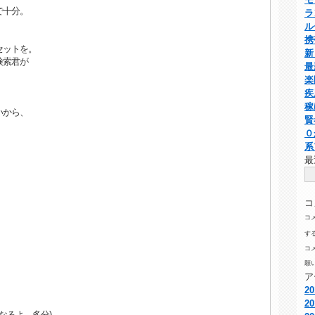
で十分。
ラ
ル
携
セットを。
新
検索君が
最
楽
疾
稼
いから、
賢
０
系
最
コ
コ
す
コ
願
ア
2
2
なるよ、多分)