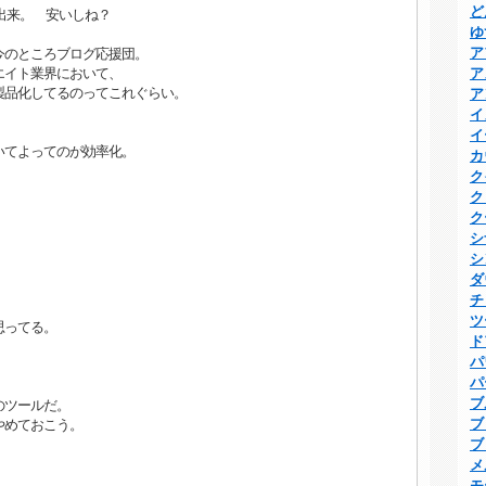
ど
い出来。 安いしね？
ゆ
ア
今のところブログ応援団。
エイト業界において、
ア
、製品化してるのってこれぐらい。
ア
イ
イ
いてよってのが効率化。
カ
ク
ク
ク
シ
シ
ダ
チ
ツ
思ってる。
ド
パ
パ
ブ
のツールだ。
ブ
やめておこう。
ブ
。
メ
モ