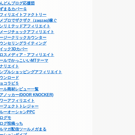
んどんブログ応援団
ずまるカバーＧ
フィリエイトファクトリー
メブロでザクザク（zaqzaq)稼ぐ
ンリミテッドアフィリエイト
メージチェックアフィリエイト
ージークリックカウンター
ウンセリングライティング
イック3Dカバー
ロスメディア・アフィリエイト
ールでかっこいいMTテーマ
ナリエイト
ンプルショッピングアフィリエイト
ウンロード
ョコラビ５
ール商材レビュー一覧
アノッカー(DOOR KNOCKER)
ワーアフィリエイト
ーフェクトトレジャー
ルーオーシャンPPC
ログモ
ログ投稿っち
ルマガ配信ツールメガまる
ーションダイブ