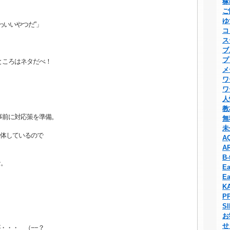
稼
ご
ゆ
いいやつだ”」
コ
ス
ブ
プ
ところはネタだべ！
メ
ワ
。
ワ
人
教
事前に対応策を準備。
無
未
合体しているので
A
A
B-
な。
Ea
。
Ea
K
P
S
お
せ
・・・ （−−？