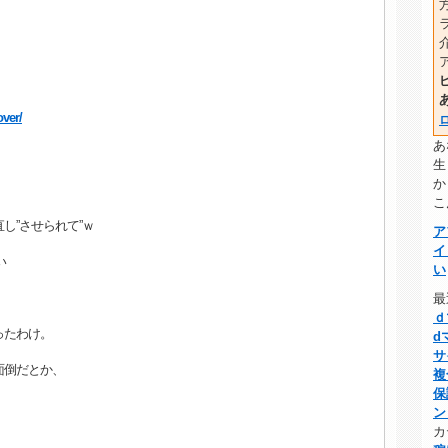
。
ver/
あ
生
か
こ
”させられて”ｗ
ア
イ
い
い
。
最
ｄ
ったわけ。
d
サ
面倒だとか、
複
保
ン
カ