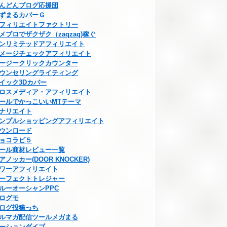
んどんブログ応援団
ずまるカバーＧ
フィリエイトファクトリー
メブロでザクザク（zaqzaq)稼ぐ
ンリミテッドアフィリエイト
メージチェックアフィリエイト
ージークリックカウンター
ウンセリングライティング
イック3Dカバー
ロスメディア・アフィリエイト
ールでかっこいいMTテーマ
ナリエイト
ンプルショッピングアフィリエイト
ウンロード
ョコラビ５
ール商材レビュー一覧
アノッカー(DOOR KNOCKER)
ワーアフィリエイト
ーフェクトトレジャー
ルーオーシャンPPC
ログモ
ログ投稿っち
ルマガ配信ツールメガまる
ーションダイブ