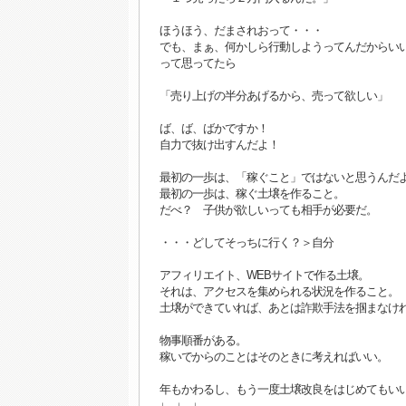
ほうほう、だまされおって・・・
でも、まぁ、何かしら行動しようってんだからい
って思ってたら
「売り上げの半分あげるから、売って欲しい」
ば、ば、ばかですか！
自力で抜け出すんだよ！
最初の一歩は、「稼ぐこと」ではないと思うんだ
最初の一歩は、稼ぐ土壌を作ること。
だべ？ 子供が欲しいっても相手が必要だ。
・・・どしてそっちに行く？＞自分
アフィリエイト、WEBサイトで作る土壌。
それは、アクセスを集められる状況を作ること。
土壌ができていれば、あとは詐欺手法を掴まなけ
物事順番がある。
稼いでからのことはそのときに考えればいい。
年もかわるし、もう一度土壌改良をはじめてもい
↓ ↓ ↓