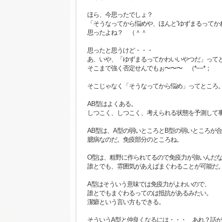
ほら、今思ったでしょ？
「そうなってから悩めや、ほんと”ゆずまるってかわ
思ったよね？ （＾＾
思ったと思うけど・・・
あ、いや、「ゆずまるってかわいいやつだ」って
そこまで強く否定せんでもぉ〜〜〜 （*−−*；
そこじゃなく「そうなってから悩め」ってところ
AB型はよくある。
しつこく、しつこく、考えられる状態を予測して
AB型は、A型の弱いところとB型の弱いところが
臆病なのだ。免疫部分のところね。
O型は、粗野に作られてるので免疫力が強いんだ
誰とでも、雰囲気があえばまぐわることが可能だ
A型はそういう意味では免疫力がよわいので、
誰とでもまぐわるってのは抵抗があるみたい。
潔癖という言い方もできる。
そういうA型と仲良くなるには・・・ あれ？話が