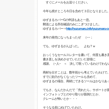
すぐにメールをお送りください。
今年も残すところ今日を含めて３日となりました
ゆずまるカバーGの申請もあと一息。
郵送による所在確認のみにこぎつけました。
ゆずまるカバー⇒
http://yuzumaru.info/yuzumaru-co
来年の発売になっちまったぜ （−−；
でも、ゆずまるがんばった。 よね？ｗ
おっくうなセールスレターを書いて、何度も書き直し
書き直しを決めさせていただいた皆様に
感謝。（−人− ＜ 決して呪っているわけでわな
商材を出すことは、数年前から考えていたわけで
すでに効力がなくなったツールも含めて、
ゆずまるの場合、商材にできるツールはかなりあ
でもさ、なんだかんだで「売れたら」サポートが
インフォトップとのやり取りが面倒だとか、
クレームが怖いとか・・・
そうなる前にめげていたわけ。