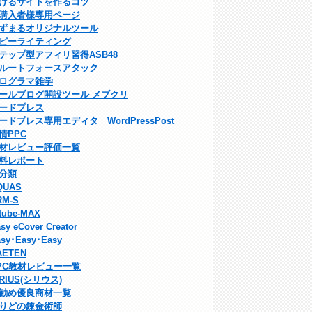
げるサイトを作るコツ
購入者様専用ページ
ずまるオリジナルツール
ピーライティング
テップ型アフィリ習得ASB48
ルートフォースアタック
ログラマ雑学
ールブログ開設ツール メブクリ
ードプレス
ードプレス専用エディタ WordPressPost
情PPC
材レビュー評価一覧
料レポート
分類
QUAS
RM-S
tube-MAX
sy eCover Creator
sy･Easy･Easy
AETEN
PC教材レビュー一覧
IRIUS(シリウス)
勧め優良商材一覧
りどの錬金術師