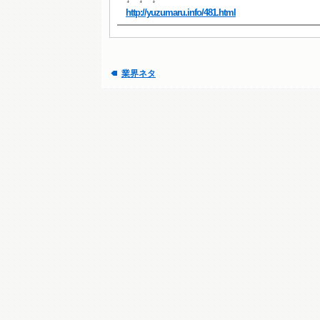
http://yuzumaru.info/481.html
業界ネタ