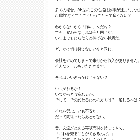
多くの場合、AB型のこの性格は物事が進まない原
AB型でなくてもこういうことって多くない？
わからないから「怖い」んだね？
でも、変わらなければ今と同じだ。
いつまでもだらだらと稼げない状態だ。
どこかで切り替えないと今と同じ。
会社をやめてしまって来月から収入がありません
そんなメールもいただきます。
それはいいきっかけじゃない？
いつ変わるか？
いつからどう変わるか。
そして、その変わるための方向は？ 道しるべは
それを選ぶことも不安だ。
だって間違ったらあとがない。
昔、友達がとある再販商材を持ってきて、
「これを売ることができるんだ。」
「１つ売ったら２万円入るんだ。」