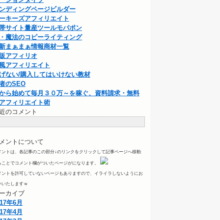
ンディングページビルダー
ーキーズアフィリエイト
帯サイト量産ツールモバポン
・魔法のコピーライティング
新まぁまぁ情報商材一覧
販アフィリオ
風アフィリエイト
げない/購入してはいけない教材
者のSEO
から始めて毎月３０万～を稼ぐ、資料請求・無料
アフィリエイト術
近のコメント
メントについて
メントは、各記事のこの部分↓のリンクをクリックして記事ページへ移動
ることでコメント欄がついたページがになります。
メントを許可していないページもありますので、イライラしないようにお
いいたしますｗ
ーカイブ
017年6月
017年4月