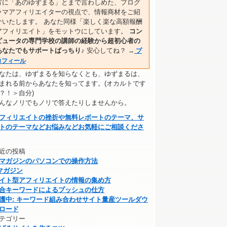
方に「あのゆずまる」とまで言わしめた、プログ
ラマアフィリエイターの視点で、情報商材をご紹
介いたします。 あなた同様「楽しく楽な高額報酬
アフィリエイト」をモットウにしています。
コン
ピュータの専門学校の講師の経験から超初心者の
あなたでもサポートばっちり♪
安心してね？
→
プ
ロフィール
なたは、ゆずまるを知らなくとも、ゆずまるは、
まれる前からあなたを知ってます。(オカルトです
？！＞自分)
んなノリでもノリで答えたりしませんから。
フィリエイトの挫折や無料レポートのテーマ、サ
トのテーマなどお悩みなどお気軽にご相談くださ
近の投稿
マガジンのパソコンでの操作方法
マガジン
イト型アフィリエイトの情報の集め方
合キーワードによるプッシュの仕方
護中: キーワード組み合わせサイト量産ツールダウ
ロード
テゴリー