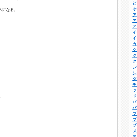
ど
ゆ
因になる。
ア
ア
ア
イ
イ
カ
ク
ク
。
ク
シ
シ
ダ
チ
ツ
ド
？
パ
パ
ブ
ブ
ブ
メ
モ