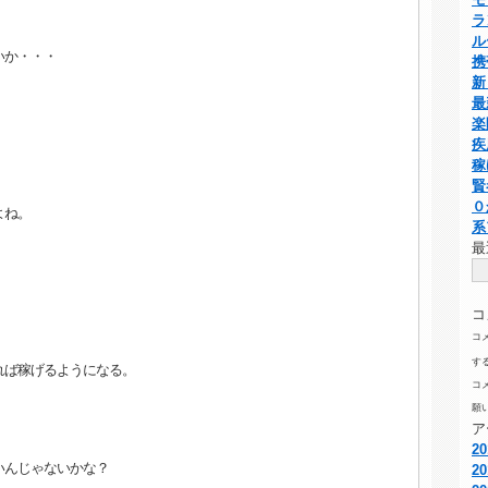
ラ
ル
いか・・・
携
新
最
楽
疾
稼
賢
０
よね。
系
最
コ
コ
す
れば稼げるようになる。
コ
願
ア
2
いんじゃないかな？
2