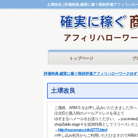
トップページ
プ
評価特典.確実に稼ぐ商材評価アフィリハローワークゆず
土壌改良
ご連絡、ARM-S をお申し込みいただきました方へ
注文IDと購入時のメールアドレスを添えて
ゆずまるへメールをお送りください。→yuzumaru@a-s
shop2table stage 4 を追加特典としてリリースい
→
http://yuzumaru.info/2773.html
※申し込み初月からご利用いただけますのでARM-