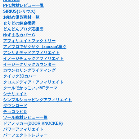
PPC教材レビュー一覧
SIRIUS(シリウス)
お勧め優良商材一覧
せりどの錬金術師
どんどんブログ応援団
ゆずまるカバーＧ
アフィリエイトファクトリー
アメブロでザクザク（zaqzaq)稼ぐ
アンリミテッドアフィリエイト
イメージチェックアフィリエイト
イージークリックカウンター
カウンセリングライティング
クイック3Dカバー
クロスメディア・アフィリエイト
クールでかっこいいMTテーマ
シナリエイト
シンプルショッピングアフィリエイト
ダウンロード
チョコラビ５
ツール商材レビュー一覧
ドアノッカー(DOOR KNOCKER)
パワーアフィリエイト
パーフェクトトレジャー