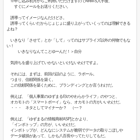
※申し込み初月からご利用いただけますのでARM-S入手後、
すぐにメールをお送りください。
誘導ってイメージなんだけどさ。
誘導ってくらいだからじょじょに盛り上がっていくってのは理解できる
よね？
いきなり「させて」とか「して」ってのはサプライズ以外の何物でもな
い！
いきなりなんてことゆーんだ！＞自分
気持ちを盛り上げていかないといけないわけですよ。
それには、まずは、前回の話のように、ラポール。
つまり、信頼関係を築く。
この信頼関係を築くために、ブランディングとか言うわけだ。
例えば、「個人事業のゆずまる印のやわらかライフ」のやつと、
オカモトの「スマートボーイ」なら、オカモトの方がいいわけだ。
・・・ ネタとしてマイナーか？ （−−？
例えば、「ゆずまるの情報商材ASP]とかより、
「インポトップ」の方が、いいわけだ。
インポトップが、どんなにシステムが脆弱でデータの取りこぼしや
データ破損があって、しかも八百長やってたりしてもだ。