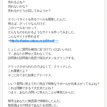
売れるよね？
売れないかな？
売れるかどうか試してみようか？
そういうサイトを作るツールを開発したんだ。
例えば、ざっくりなんだけど、
このツールをつかって、
どんなものかわかるようなサイトを作ってみました。
こんなサイトが作れます
⇒
http://a-shadow.sakura.ne.jp/blood/･･･
じょじょに質問を確信に近づけていけばいいわけ。
で、あなたが押せと言わなくても、
訪問者が訪問者の意思で採点ボタンをクリックする。
クリックさせられたのではなくて、クリックした。
これ重要だよ？
そこに出てきた結果とアドバイス。
いい？質問に答えて行く時点で簡単なラポールが出来上がってるよね？
これは理解できる？大丈夫だよね？
つまり、あなたの問いに答えたことが事実だからだ。
相手はあなたに無意識で情報出したんだ。
無意識はその時点であなたを信用した。