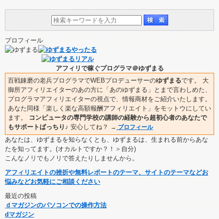
プロフィール
アフィリで稼ぐプログラマ＠ゆずまる
百戦錬磨の老兵プログラマでWEBプロデューサーの
ゆずまる
です。 大
御所アフィリエイターのあの方に「あのゆずまる」とまで言わしめた、
プログラマアフィリエイターの視点で、情報商材をご紹介いたします。
あなた同様「楽しく楽な高額報酬アフィリエイト」をモットウにしてい
ます。
コンピュータの専門学校の講師の経験から超初心者のあなたで
もサポートばっちり♪
安心してね？
→
プロフィール
あなたは、ゆずまるを知らなくとも、ゆずまるは、生まれる前からあな
たを知ってます。(オカルトですか？！＞自分)
こんなノリでもノリで答えたりしませんから。
アフィリエイトの挫折や無料レポートのテーマ、サイトのテーマなどお
悩みなどお気軽にご相談ください
最近の投稿
ｄマガジンのパソコンでの操作方法
dマガジン