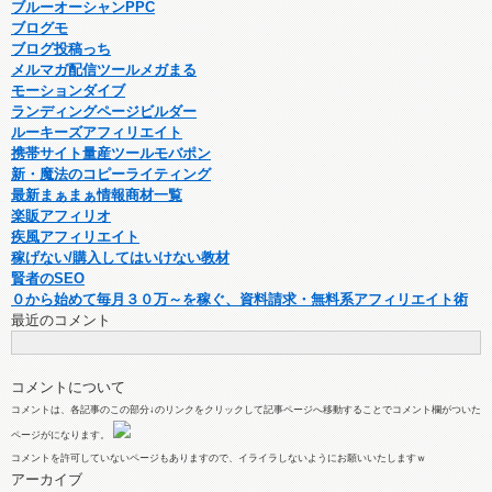
ブルーオーシャンPPC
ブログモ
ブログ投稿っち
メルマガ配信ツールメガまる
モーションダイブ
ランディングページビルダー
ルーキーズアフィリエイト
携帯サイト量産ツールモバポン
新・魔法のコピーライティング
最新まぁまぁ情報商材一覧
楽販アフィリオ
疾風アフィリエイト
稼げない/購入してはいけない教材
賢者のSEO
０から始めて毎月３０万～を稼ぐ、資料請求・無料系アフィリエイト術
最近のコメント
コメントについて
コメントは、各記事のこの部分↓のリンクをクリックして記事ページへ移動することでコメント欄がついた
ページがになります。
コメントを許可していないページもありますので、イライラしないようにお願いいたしますｗ
アーカイブ