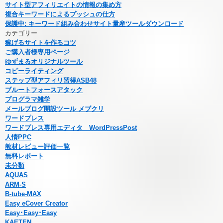
サイト型アフィリエイトの情報の集め方
複合キーワードによるプッシュの仕方
保護中: キーワード組み合わせサイト量産ツールダウンロード
カテゴリー
稼げるサイトを作るコツ
ご購入者様専用ページ
ゆずまるオリジナルツール
コピーライティング
ステップ型アフィリ習得ASB48
ブルートフォースアタック
プログラマ雑学
メールブログ開設ツール メブクリ
ワードプレス
ワードプレス専用エディタ WordPressPost
人情PPC
教材レビュー評価一覧
無料レポート
未分類
AQUAS
ARM-S
B-tube-MAX
Easy eCover Creator
Easy･Easy･Easy
KAETEN