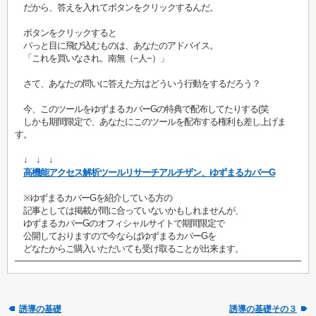
だから、答えを入れてボタンをクリックするんだ。
ボタンをクリックすると
パっと目に飛び込むものは、あなたのアドバイス。
「これを買いなされ。南無（−人−）」
さて、あなたの問いに答えた方はどういう行動をするだろう？
今、このツールをゆずまるカバーGの特典で配布してたりする(笑
しかも期間限定で、あなたにこのツールを配布する権利も差し上げま
す。
↓ ↓ ↓
高機能アクセス解析ツールリサーチアルチザン、ゆずまるカバーG
※ゆずまるカバーGを紹介している方の
記事としては掲載が間に合っていないかもしれませんが、
ゆずまるカバーGのオフィシャルサイトで期間限定で
公開しておりますので今ならばゆずまるカバーGを
どなたからご購入いただいても受け取ることが出来ます。
誘導の基礎
誘導の基礎その３