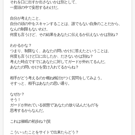
それを口に出すか出さないかは別として、
一度頭の中で妄想するわけだ。
自分が考えたこと、
自分の頭の中をスキャンすることは、誰でもない自身のことだから、
なんの制限もないわけ。
何度も言うけど、その結果をあなたに伝えるか伝えないかは別ね？
わかるかな？
つまり、制限なく、あなたの問いかけに答えたということは、
何度も言うけど口に出したか、ださないかは別ね？
考えた時点ですでにあなたに対してガードが外れてるんだ。
あなたの問いかけを受け入れてるからね？
相手がどう考えるのか概ね検討がつく質問をしてみよう。
そすっと、相手はあなたの思い通り。
なぜか？
そう！
ガードが外れている状態で”あなたの放り込んだもの”を
思考するからなんだ。
これは催眠の初歩ね？(笑
こういったことをサイトで出来たらどう？