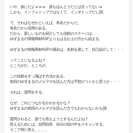
いや、仮にだよｗｗｗ 誰もほんとうだとは言ってないｗ
しかも、インフォトップではなくて、インポトップだし(笑
で、それはなぜかといえば、有名だからだ。
有名だから信用がある。
だから、新しいものを紹介しても信頼のステージは、
ゆずまるの情報商材ASPよりもはるか上の方から始まる。
ゆずまるの情報商材ASPの場合は、名刺を渡して、自己紹介して・・・
ってことになるよね？
ところがだ、ところが。
この信頼をすっ飛ばす方法がある。
前回のゆずまるのメルマガを読んだ方は予想がつくかと思うが・・・
それは、質問をする。
なぜ、これにつながるかわかるかな？
ゆずまるの前回のメルマガを読んだ方でもわからないかも(笑
質問されると、誰でも答えようとするんだよね？
答えるためには、自問自答、自分の頭の中をスキャンする。
そこで得た答え。。。。