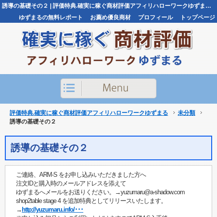
誘導の基礎その２ | 評価特典.確実に稼ぐ商材評価アフィリハローワークゆずまる評価特典.確実に稼ぐ商材評価アフィリハローワークゆずまる
ゆずまるの無料レポート
お薦め優良商材
プロフィール
トップページ
お問い合わせ
評価特典.確実に稼ぐ商材評価アフィリハローワークゆずまる
未分類
誘導の基礎その２
誘導の基礎その２
ご連絡、ARM-S をお申し込みいただきました方へ
注文IDと購入時のメールアドレスを添えて
ゆずまるへメールをお送りください。→yuzumaru@a-shadow.com
shop2table stage 4 を追加特典としてリリースいたします。
→
http://yuzumaru.info/･･･