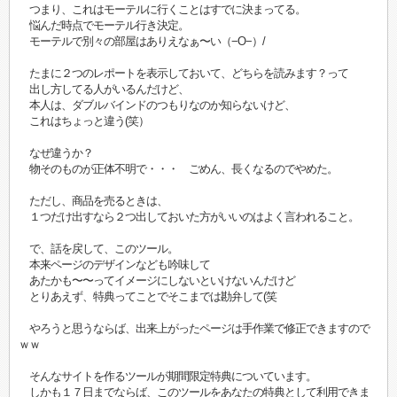
つまり、これはモーテルに行くことはすでに決まってる。
悩んだ時点でモーテル行き決定。
モーテルで別々の部屋はありえなぁ〜い（−O−）/
たまに２つのレポートを表示しておいて、どちらを読みます？って
出し方してる人がいるんだけど、
本人は、ダブルバインドのつもりなのか知らないけど、
これはちょっと違う(笑）
なぜ違うか？
物そのものが正体不明で・・・ ごめん、長くなるのでやめた。
ただし、商品を売るときは、
１つだけ出すなら２つ出しておいた方がいいのはよく言われること。
で、話を戻して、このツール。
本来ページのデザインなども吟味して
あたかも〜〜ってイメージにしないといけないんだけど
とりあえず、特典ってことでそこまでは勘弁して(笑
やろうと思うならば、出来上がったページは手作業で修正できますので
ｗｗ
そんなサイトを作るツールが期間限定特典についています。
しかも１７日までならば、このツールをあなたの特典として利用できま