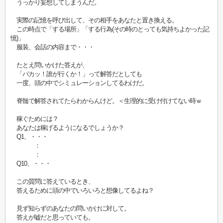
うっかり妄想してしまうんだ。
実際の記憶を呼び出して、その相手をあなたと置き換える。
この時点で「する場所」「する行為(その時のとっても気持ちよかった記
憶)」
服装、会話の内容まで・・・
たとえ問いかけた答えが、
「バカッ！誰が行くか！」って解答だとしても
一度、頭の中でシミュレーションしてるわけだ。
脊髄で解答されてたらわからんけど。＜生理的に受け付けてない時ｗ
稼ぐためには？
あなたは稼げるようになるでしょうか？
Q1、・・・
：
：
Q10、・・・
この質問に答えているとき、
答えるために頭の中でいろいろと想像してるよね？
見ず知らずのあなたの問いかけに対して。
答えが嘘だと思っていても。