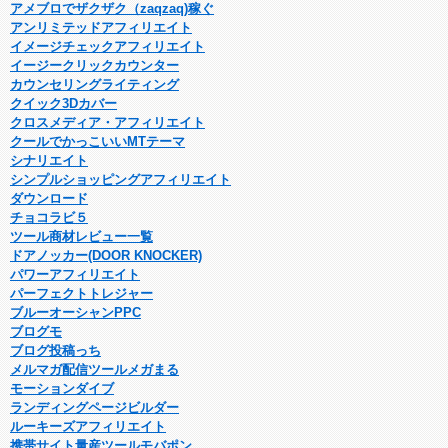
アメブロでザクザク（zaqzaq)稼ぐ
アンリミテッドアフィリエイト
イメージチェックアフィリエイト
イージークリックカウンター
カウンセリングライティング
クイック3Dカバー
クロスメディア・アフィリエイト
クールでかっこいいMTテーマ
シナリエイト
シンプルショッピングアフィリエイト
ダウンロード
チョコラビ５
ツール商材レビュー一覧
ドアノッカー(DOOR KNOCKER)
パワーアフィリエイト
パーフェクトトレジャー
ブルーオーシャンPPC
ブログモ
ブログ投稿っち
メルマガ配信ツールメガまる
モーションダイブ
ランディングページビルダー
ルーキーズアフィリエイト
携帯サイト量産ツールモバポン