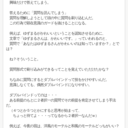
興味だけで答えてしまう。
答えるために「質問を読んでしまう」
質問を理解しようとして頭の中に質問を刷り込むんだ。
この行為で顕在意識のガードを抜けることになる。
例えば、ゆずまるがかわいいということを認知させるために、
文章で「ゆずまるさんは、かわいいです。」っていわれるのと、
質問で「あなたはゆずまるさんがかわいいのは知っていますか？」とで
は？
ね？そういうこと。
質問形式で刷り込みができるってことを覚えていただけたかな？
ちなみに質問にするとダブルバインドって技をかけやすいんだ。
意識しなくても、偶然ダブルバインドになりやすい。
ダブルバインドってのは・・・
ある前提のもとに２者択一の質問でその前提を肯定させてしまう手法
だ。
（４つとか５つとかにすると思考が始まって、
ちょっと待てよ・・・ってなるから２者択一なんだｗ）
例えば、今夜の宿は、洋風のモーテルと和風のモーテルどっちがいい？