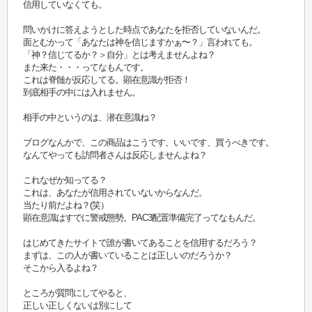
信用していなくても。
問いかけに答えようとした時点であなたを拒否していないんだ。
面とむかって「あなたは神を信じますかぁ〜？」言われても。
「神？信じてるか？＞自分」とは考えませんよね？
また来た・・・ってなもんです。
これは脊髄が反応してる。顕在意識が拒否！
到底相手の中には入れません。
相手の中というのは、潜在意識ね？
ブログなんかで、この商品はこうです、いいです、買うべきです。
なんてやっても訪問者さんは反応しませんよね？
これなぜか知ってる？
これは、あなたが信用されていないからなんだ。
当たり前だよね？(笑）
顕在意識はすでに警戒態勢。PAC3配置準備完了ってなもんだ。
はじめてきたサイトで誰が書いてあることを信用するだろう？
まずは、この人が書いていることは正しいのだろうか？
そこから入るよね？
ところが質問にしてやると、
正しい正しくないは別にして