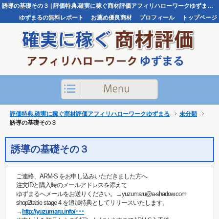
誘導の基礎その３ | 評価特典.確実に稼ぐ商材評価アフィリハローワークゆずまる評価特典.確実に稼ぐ商材評価アフィリハローワークゆずまる
ゆずまるの無料レポート
お薦め優良商材
プロフィール
トップページ
お問い合わせ
評価特典.確実に稼ぐ商材評価アフィリハローワークゆずまる
未分類
誘導の基礎その３
誘導の基礎その３
ご連絡、ARM-S をお申し込みいただきました方へ
注文IDと購入時のメールアドレスを添えて
ゆずまるへメールをお送りください。→yuzumaru@a-shadow.com
shop2table stage 4 を追加特典としてリリースいたします。
→
http://yuzumaru.info/･･･