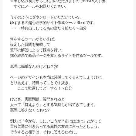
※申し込み初月からご利用いただけますのでARM-S入手後、
すぐにメールをお送りください。
うそのようにダウンロードいただいている、
ゆずまるの超心理学的サイト作成ツール Blood です。
・・・特典出ししてるもの当たり前だろ＞自分
何をするツールかといえば、
設定した質問を掲載して
質問の解答によって採点を行い、
採点結果で商品ページを変えるサイトを作るツールです。
原理は簡単なんだけどね？(笑
ページのデザインも本当は関係してくるんでしょうけど、
とりあえず、特典ってことで手抜き。
ここで吐露してどーする！＞自分
けどさ、実際問題、質問されると
人って「答えよう」とする気持ちが出てきてしまう。
実際に答えなくてもね？
例えば「今から、しにいこうか？あはははは」とかって
普段普通に付き合ってる異性の友達に言ったとしよう。
そうすると相手は、それに答えるために、