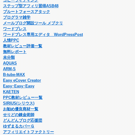
コピーライティング
ステップ型アフィリ習得ASB48
ブルートフォースアタック
プログラマ雑学
メールブログ開設ツール メブクリ
ワードプレス
ワードプレス専用エディタ WordPressPost
人情PPC
教材レビュー評価一覧
無料レポート
未分類
AQUAS
ARM-S
B-tube-MAX
Easy eCover Creator
Easy･Easy･Easy
KAETEN
PPC教材レビュー一覧
SIRIUS(シリウス)
お勧め優良商材一覧
せりどの錬金術師
どんどんブログ応援団
ゆずまるカバーＧ
アフィリエイトファクトリー