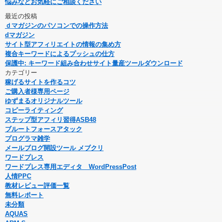
悩みなどお気軽にご相談ください
最近の投稿
ｄマガジンのパソコンでの操作方法
dマガジン
サイト型アフィリエイトの情報の集め方
複合キーワードによるプッシュの仕方
保護中: キーワード組み合わせサイト量産ツールダウンロード
カテゴリー
稼げるサイトを作るコツ
ご購入者様専用ページ
ゆずまるオリジナルツール
コピーライティング
ステップ型アフィリ習得ASB48
ブルートフォースアタック
プログラマ雑学
メールブログ開設ツール メブクリ
ワードプレス
ワードプレス専用エディタ WordPressPost
人情PPC
教材レビュー評価一覧
無料レポート
未分類
AQUAS