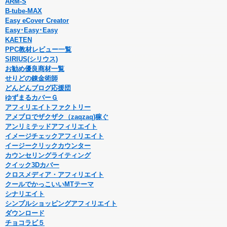
ARM-S
B-tube-MAX
Easy eCover Creator
Easy･Easy･Easy
KAETEN
PPC教材レビュー一覧
SIRIUS(シリウス)
お勧め優良商材一覧
せりどの錬金術師
どんどんブログ応援団
ゆずまるカバーＧ
アフィリエイトファクトリー
アメブロでザクザク（zaqzaq)稼ぐ
アンリミテッドアフィリエイト
イメージチェックアフィリエイト
イージークリックカウンター
カウンセリングライティング
クイック3Dカバー
クロスメディア・アフィリエイト
クールでかっこいいMTテーマ
シナリエイト
シンプルショッピングアフィリエイト
ダウンロード
チョコラビ５