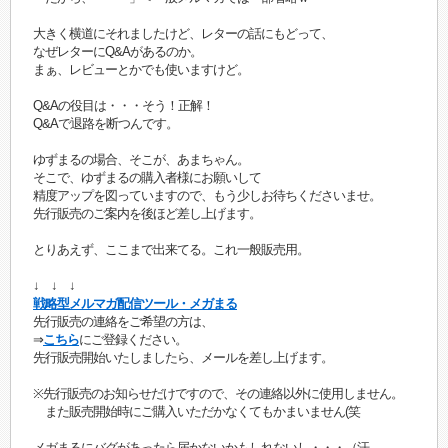
大きく横道にそれましたけど、レターの話にもどって、
なぜレターにQ&Aがあるのか。
まぁ、レビューとかでも使いますけど。
Q&Aの役目は・・・そう！正解！
Q&Aで退路を断つんです。
ゆずまるの場合、そこが、あまちゃん。
そこで、ゆずまるの購入者様にお願いして
精度アップを図っていますので、もう少しお待ちくださいませ。
先行販売のご案内を後ほど差し上げます。
とりあえず、ここまで出来てる。これ一般販売用。
↓ ↓ ↓
戦略型メルマガ配信ツール・メガまる
先行販売の連絡をご希望の方は、
⇒
こちら
にご登録ください。
先行販売開始いたしましたら、メールを差し上げます。
※先行販売のお知らせだけですので、その連絡以外に使用しません。
また販売開始時にご購入いただかなくてもかまいません(笑
メガまるにバグがあったら届かないかもしれないし・・・（汗