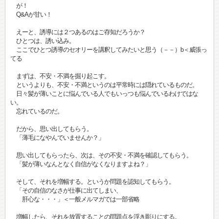
が！
Q&Aが甘い！
えーと、誘導には２つあるのはご存知だろうか？
ひとつは、誘い込み。
ここでひとつ誘導のセオリーを講釈してみたいと思う（－－）b＜威張っ
てる
まずは、不安・不満を掘り起こす。
というよりも、不安・不満というのは平常時には隠れているものだ。
日々髪が薄いことに悩んでいる人でもいっつも悩んでいるわけではな
い。
忘れているのだ。
だから、思い出してもらう。
「薄毛になやんでいませんか？」
思い出してもらったら、次は、その不安・不満を確認してもらう。
「髪が薄いなんとなく自信がなくなりますよね？」
そして、それを増幅する。というか問題を認知してもらう。
「その自信のなさが仕事に出てしまい、
肝心な・・・」＜一般メルマガでは一部省略
増幅したら、それを放置することの問題点を浮き彫りにする。