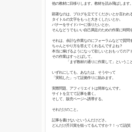
他の教材に目移りします。教材を読み飛ばします
顕著なのは、ブログを立ててくださいとか言われ
タイトルの文字をもっと大きくしたいとか。
バナーをサイドバーに張りたいとか。
そんなどうでもいい自己満足のための作業に時間
それは、余計な作業なのにフォーラムなどで質問
ちゃんとやり方を答えてくれるんですよね？
本当に稼げるようになって欲しいとおもってのア
その作業はすっとばして、
「まず教材の通りに作業して」ということ
いずれにしても、あなたは、そうやって
「実戦した」って証拠作りに励みます。
実際問題、アフィリエイトは簡単なんです。
サイトを立てて記事を書く。
そして、販売ページへ誘導する。
それだけのこと。
記事を書けないというんだけどさ。
どんだけ芥川賞を狙ってるんですか？！って話(笑