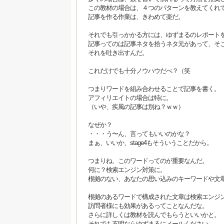
この教材の場合は、４つのパターンを教えてくれ
記事を作る作業は、きわめて楽だ。
それでも引っかかる方には、ゆずまるのレポート
記事ってのは記事ネタを拾うネタ元があって、そ
それを吐き出すんだ。
これだけでも十分ノウハウだべ？（笑
つまりワードを組み合わせることで記事を書く。
アフィリエイトの場合は特に。
（いや、疾風の記事は別ね？ｗｗ）
なぜか？
・・・う〜ん、言ってもいいのかな？
まぁ、いいか、stage4もそういうことだから。
つまりね、このワードってのが重要なんだ。
何に？検索エンジン対策に。
根拠のない、あなたの思い込みのキーワードや文
根拠のあるワードで構成された文章は検索エンジ
訪問者様にも効果があるってことなんだな。
さらに詳しくは教材を読んでもらうといいかと。
それでも不明ならゆずまるにメールください。