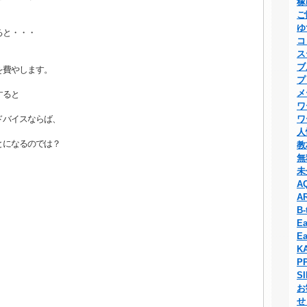
稼
。
ご
ゆ
ると・・・
コ
ス
ブ
を費やします。
プ
メ
すると
ワ
ドバイスならば、
ワ
人
になるのでは？
教
無
未
A
A
B-
Ea
Ea
K
P
S
お
せ