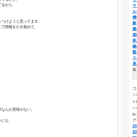
てるから
ラ
ル
携
をつけようと思ってます。
新
こで情報をかき集めて、
最
楽
疾
稼
賢
０
系
最
コ
コ
す
コ
章なんか意味がない。
願
ンにも
ア
2
2