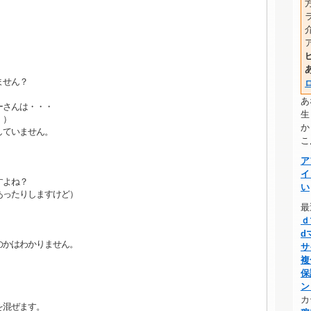
ません？
あ
ーさんは・・・
生
。）
か
していません。
こ
ア
イ
すよね？
い
あったりしますけど）
最
。
ｄ
d
のかはわかりません。
サ
複
保
ン
カ
を混ぜます。