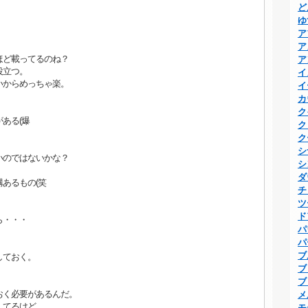
ど
ゆ
ア
ア
ほど載ってるのね？
ア
役立つ。
イ
いからめっちゃ楽。
イ
カ
ク
ある(爆
ク
ク
シ
いのではないかな？
シ
ダ
あるもの(笑
チ
ツ
ド
ら・・・
パ
パ
ブ
しておく。
ブ
ブ
おく必要があるんだ。
メ
してるけど、
モ