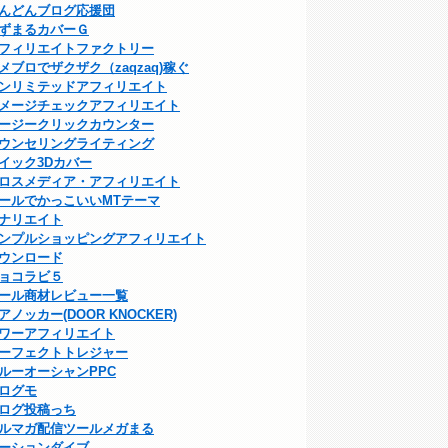
んどんブログ応援団
ずまるカバーＧ
フィリエイトファクトリー
メブロでザクザク（zaqzaq)稼ぐ
ンリミテッドアフィリエイト
メージチェックアフィリエイト
ージークリックカウンター
ウンセリングライティング
イック3Dカバー
ロスメディア・アフィリエイト
ールでかっこいいMTテーマ
ナリエイト
ンプルショッピングアフィリエイト
ウンロード
ョコラビ５
ール商材レビュー一覧
アノッカー(DOOR KNOCKER)
ワーアフィリエイト
ーフェクトトレジャー
ルーオーシャンPPC
ログモ
ログ投稿っち
ルマガ配信ツールメガまる
ーションダイブ