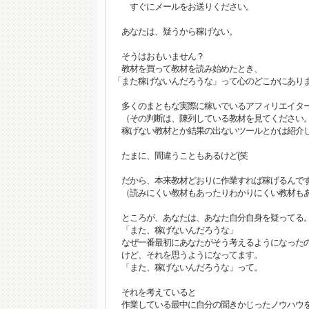
すぐにメールをお送りください。
あなたは、疑うから稼げない。
そうはおもいません？
教材を買って教材を読み始めたとき、
「また稼げないんだろうな」って心のどこかにあり
多くのまともな実際に稼いでいるアフィリエイタ
（その判断は、陳列している教材を見てください
稼げない教材とか結果の出ないツールとかは紹介
たまに、間違うこともあるけど(笑
だから、本来教材どおりに作業すれば稼げるんで
（読みにくい教材もあったりわかりにくい教材も
ところが、あなたは、あなた自分自身を疑ってる
「また、稼げないんだろうな」
なぜ一番最初にあなたがそう考えるようになった
けど、それを思うようになってます。
「また、稼げないんだろうな」って。
それを考えていると
作業している最中に自分の聞きかじったノウハウ