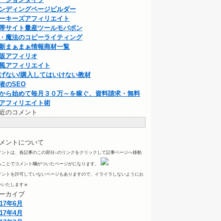
ンディングページビルダー
ーキーズアフィリエイト
帯サイト量産ツールモバポン
・魔法のコピーライティング
新まぁまぁ情報商材一覧
販アフィリオ
風アフィリエイト
げない/購入してはいけない教材
者のSEO
から始めて毎月３０万～を稼ぐ、資料請求・無料
アフィリエイト術
近のコメント
メントについて
メントは、各記事のこの部分↓のリンクをクリックして記事ページへ移動
ることでコメント欄がついたページがになります。
メントを許可していないページもありますので、イライラしないようにお
いいたしますｗ
ーカイブ
017年6月
017年4月