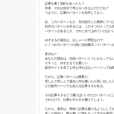
記事を書く指針があったら？
本来、それは自分で考えるべきなんだけどね？
つまりだ、記事のパターンを自作しておく。
あ、このパターンもさ、先日紹介した教材に４つ
自作のパターンを作るには、この４つがとっても
パターンがあるとさ、それに当てはめていけばい
ゆずまるの場合は、おしゃべり野郎なので、
いくつかのパターンの他に自由書式ってパターンが
多分ね？
あなたの場合は、自由パターン１つしかもってな
そすっと、ゆずまるでも難しい。
販売サイトを見ても何も浮かばないページって結構
だから、記事パターンは重要だ。
苦しんで苦しんで過去に何を書いたか思い出した
どの販売ページでも拾える記事ネタがある。
その記事ネタをどう書けばいいかだけパターンに
それだけで、記事がすかすか書けてしまう。
だから、基本は、簡単に記事を書けるようにして
多くの場合は、数を書いて慣れるって方法を推奨