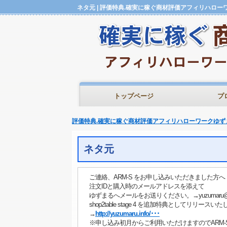
トップページ
プ
評価特典.確実に稼ぐ商材評価アフィリハローワークゆず
ネタ元
ご連絡、ARM-S をお申し込みいただきました方へ
注文IDと購入時のメールアドレスを添えて
ゆずまるへメールをお送りください。→yuzumaru@a-s
shop2table stage 4 を追加特典としてリリースい
→
http://yuzumaru.info/･･･
※申し込み初月からご利用いただけますのでARM-