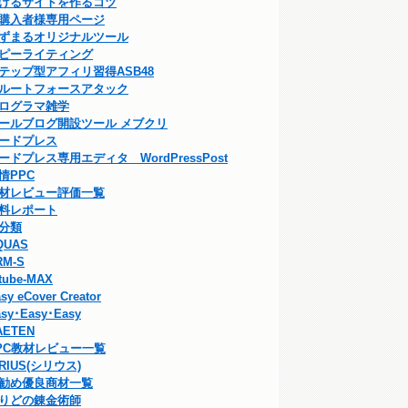
げるサイトを作るコツ
購入者様専用ページ
ずまるオリジナルツール
ピーライティング
テップ型アフィリ習得ASB48
ルートフォースアタック
ログラマ雑学
ールブログ開設ツール メブクリ
ードプレス
ードプレス専用エディタ WordPressPost
情PPC
材レビュー評価一覧
料レポート
分類
QUAS
RM-S
tube-MAX
sy eCover Creator
sy･Easy･Easy
AETEN
PC教材レビュー一覧
IRIUS(シリウス)
勧め優良商材一覧
りどの錬金術師