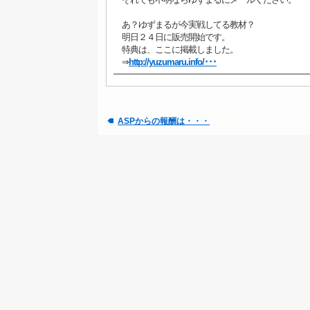
あ？ゆずまるが今実戦してる教材？
明日２４日に販売開始です。
特典は、ここに掲載しました。
⇒
http://yuzumaru.info/･･･
ASPからの報酬は・・・