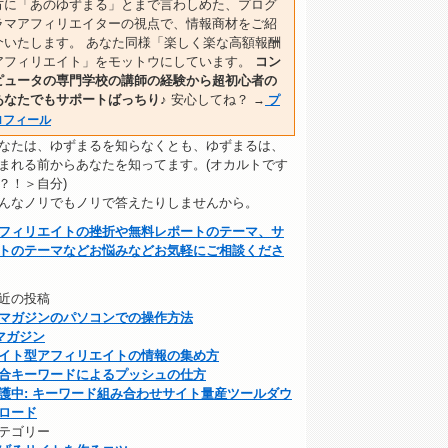
方に「あのゆずまる」とまで言わしめた、プログ
ラマアフィリエイターの視点で、情報商材をご紹
介いたします。 あなた同様「楽しく楽な高額報酬
アフィリエイト」をモットウにしています。
コン
ピュータの専門学校の講師の経験から超初心者の
あなたでもサポートばっちり♪
安心してね？
→
プ
ロフィール
なたは、ゆずまるを知らなくとも、ゆずまるは、
まれる前からあなたを知ってます。(オカルトです
？！＞自分)
んなノリでもノリで答えたりしませんから。
フィリエイトの挫折や無料レポートのテーマ、サ
トのテーマなどお悩みなどお気軽にご相談くださ
近の投稿
マガジンのパソコンでの操作方法
マガジン
イト型アフィリエイトの情報の集め方
合キーワードによるプッシュの仕方
護中: キーワード組み合わせサイト量産ツールダウ
ロード
テゴリー