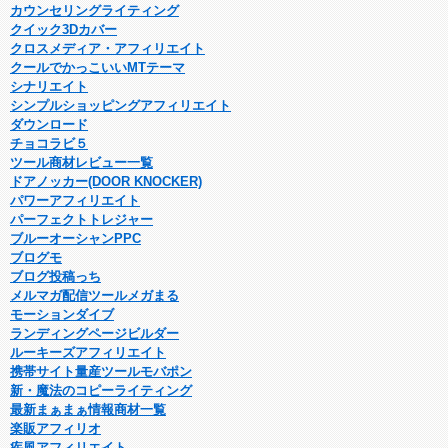
カウンセリングライティング
クイック3Dカバー
クロスメディア・アフィリエイト
クールでかっこいいMTテーマ
シナリエイト
シンプルショッピングアフィリエイト
ダウンロード
チョコラビ５
ツール商材レビュー一覧
ドアノッカー(DOOR KNOCKER)
パワーアフィリエイト
パーフェクトトレジャー
ブルーオーシャンPPC
ブログモ
ブログ投稿っち
メルマガ配信ツールメガまる
モーションダイブ
ランディングページビルダー
ルーキーズアフィリエイト
携帯サイト量産ツールモバポン
新・魔法のコピーライティング
最新まぁまぁ情報商材一覧
楽販アフィリオ
疾風アフィリエイト