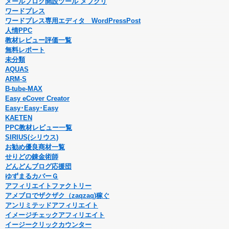
メールブログ開設ツール メブクリ
ワードプレス
ワードプレス専用エディタ WordPressPost
人情PPC
教材レビュー評価一覧
無料レポート
未分類
AQUAS
ARM-S
B-tube-MAX
Easy eCover Creator
Easy･Easy･Easy
KAETEN
PPC教材レビュー一覧
SIRIUS(シリウス)
お勧め優良商材一覧
せりどの錬金術師
どんどんブログ応援団
ゆずまるカバーＧ
アフィリエイトファクトリー
アメブロでザクザク（zaqzaq)稼ぐ
アンリミテッドアフィリエイト
イメージチェックアフィリエイト
イージークリックカウンター