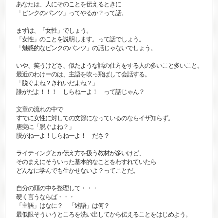
あなたは、人にそのことを伝えるときに
「ピンクのパンツ」ってやるか？って話。
まずは、「女性」でしょう。
「女性」のことを説明します。って話でしょう。
「魅惑的なピンクのパンツ」の話じゃないでしょう。
いや、笑うけどさ、似たような話の仕方をする人の多いこと多いこと。
最近のわけーのは、主語を吹っ飛ばして会話する。
「脱ぐよね？きれいだよね？」
誰がだよ！！！ しらねーよ！ って話じゃん？
文章の流れの中で
すでに女性に対しての文節になっているのならイザ知らず。
唐突に「脱ぐよね？」
脱がねーよ！しらねーよ！ ださ？
ライティングとか伝え方を扱う教材が多いけど、
そのまえにそういった基本的なことをわすれていたら
どんなに学んでも生かせないよ？ってことだ。
自分の頭の中を整理して・・・
硬く言うならば・・・
「主語」はなに？ 「述語」は何？
最低限そういうところを洗い出してから伝えることをはじめよう。