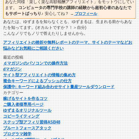
あなた同様「楽しく楽な高額報酬アフィリエイト」をモットウにしてい
ます。
コンピュータの専門学校の講師の経験から超初心者のあなたで
もサポートばっちり♪
安心してね？
→
プロフィール
あなたは、ゆずまるを知らなくとも、ゆずまるは、生まれる前からあな
たを知ってます。(オカルトですか？！＞自分)
こんなノリでもノリで答えたりしませんから。
アフィリエイトの挫折や無料レポートのテーマ、サイトのテーマなどお
悩みなどお気軽にご相談ください
最近の投稿
ｄマガジンのパソコンでの操作方法
dマガジン
サイト型アフィリエイトの情報の集め方
複合キーワードによるプッシュの仕方
保護中: キーワード組み合わせサイト量産ツールダウンロード
カテゴリー
稼げるサイトを作るコツ
ご購入者様専用ページ
ゆずまるオリジナルツール
コピーライティング
ステップ型アフィリ習得ASB48
ブルートフォースアタック
プログラマ雑学