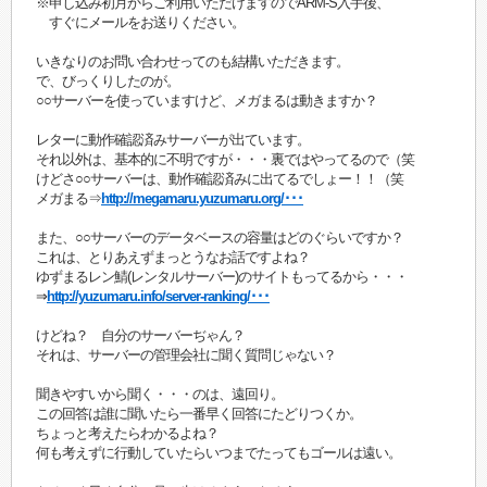
※申し込み初月からご利用いただけますのでARM-S入手後、
すぐにメールをお送りください。
いきなりのお問い合わせってのも結構いただきます。
で、びっくりしたのが。
○○サーバーを使っていますけど、メガまるは動きますか？
レターに動作確認済みサーバーが出ています。
それ以外は、基本的に不明ですが・・・裏ではやってるので（笑
けどさ○○サーバーは、動作確認済みに出てるでしょー！！（笑
メガまる⇒
http://megamaru.yuzumaru.org/･･･
また、○○サーバーのデータベースの容量はどのぐらいですか？
これは、とりあえずまっとうなお話ですよね？
ゆずまるレン鯖(レンタルサーバー)のサイトもってるから・・・
⇒
http://yuzumaru.info/server-ranking/･･･
けどね？ 自分のサーバーぢゃん？
それは、サーバーの管理会社に聞く質問じゃない？
聞きやすいから聞く・・・のは、遠回り。
この回答は誰に聞いたら一番早く回答にたどりつくか。
ちょっと考えたらわかるよね？
何も考えずに行動していたらいつまでたってもゴールは遠い。