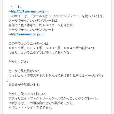
で、これ
⇒
http://f103.yuzumaru.org/･･･
このサイトは、「クールでかっこいいテンプレート」を使っています。
クールでかっこいいテンプレートは
全部で７色７体形で、約４９パターンあります。
クールでかっこいいテンプレート
⇒
http://yuzumaru.co.jp/･･･
この中で１カラムパターンは、
６０１１系、６０２１系、６０３１系、６０４１系の合計４つ。
つまり、１カラムタイプに特化してるんだな。
だから、好き♪
とにかく見た目がいい。
ウィジェットで空のテキストを入れてあげると見事に１ページが作れ
る。
見栄えが全然違います。
だから、使ってみて欲しい。
アフィリエイトファクトリーとクールでかっこいいテンプレート。
ゆずまるは、この組み合わせで作業始めてから、
すでに・・・サイト立ててます。