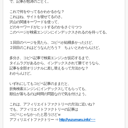
で、記事が怒涛のごとく。
これで何をやってるかわかるかな？
これはね、サイトを寝せてるのさ。
沢山の関連キーワードを使って、
どのキーワードがヒットするのかをさぐりつつ
このページが検索エンジンにインデックスされるのを待ってる。
１回目のページを見たら、コピペが結構多かったけど、
２回目のこれはどうなんだろう？ ちょいとわからんけど。
多分さ、コピペ記事で検索エンジンが反応するまで、
タイムラグがあるから、インデックスされて勝てそうなら、
記事を全部オリジナルに差し替えるって方法かな？
わからんけど。
いずれにしてもコピペ記事のままだと、
折角検索エンジンにインデックスしてもらっても、
順位が落ちるのは時間の問題なので気を付けよう。
これは、アフィリエイトファクトリーの方法に近いね？
でも、アフィリエイトファクトリーの記事は
コピペじゃなかったと思うけどｗ
アフィリエイトファクトリー ⇒
http://yuzumaru.info/･･･