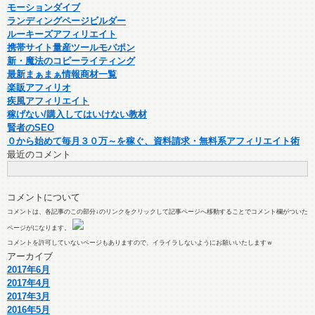
モーションダイブ
ランディングページビルダー
ルーキーズアフィリエイト
携帯サイト量産ツールモバポン
新・魔法のコピーライティング
最新まぁまぁ情報商材一覧
楽販アフィリオ
疾風アフィリエイト
稼げない/購入してはいけない教材
賢者のSEO
０から始めて毎月３０万～を稼ぐ、資料請求・無料系アフィリエイト術
最近のコメント
コメントについて
コメントは、各記事のこの部分↓のリンクをクリックして記事ページへ移動することでコメント欄がついた
ページがになります。
コメントを許可していないページもありますので、イライラしないようにお願いいたしますｗ
アーカイブ
2017年6月
2017年4月
2017年3月
2016年5月