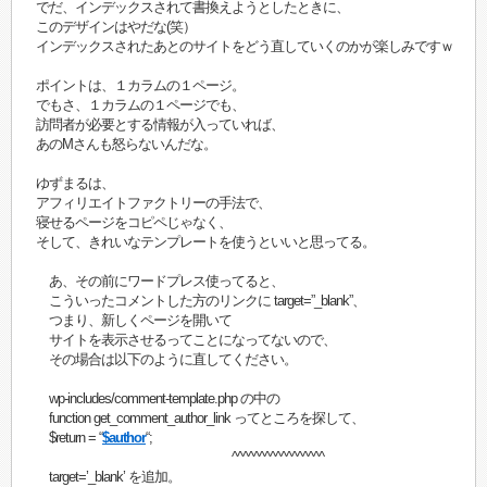
でだ、インデックスされて書換えようとしたときに、
このデザインはやだな(笑）
インデックスされたあとのサイトをどう直していくのかが楽しみですｗ
ポイントは、１カラムの１ページ。
でもさ、１カラムの１ページでも、
訪問者が必要とする情報が入っていれば、
あのMさんも怒らないんだな。
ゆずまるは、
アフィリエイトファクトリーの手法で、
寝せるページをコピペじゃなく、
そして、きれいなテンプレートを使うといいと思ってる。
あ、その前にワードプレス使ってると、
こういったコメントした方のリンクに target=”_blank”、
つまり、新しくページを開いて
サイトを表示させるってことになってないので、
その場合は以下のように直してください。
wp-includes/comment-template.php の中の
function get_comment_author_link ってところを探して、
$return = “
$author
“;
^^^^^^^^^^^^^^^^^
target=’_blank’ を追加。