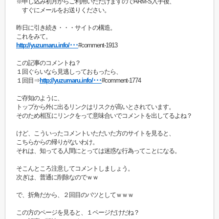
※申し込み初月からご利用いただけますのでARM-S入手後、
すぐにメールをお送りください。
昨日に引き続き・・・サイトの構造。
これをみて。
http://yuzumaru.info/･･･
#comment-1913
この記事のコメントね？
１回ぐらいなら見逃しっておもったら、
１回目⇒
http://yuzumaru.info/･･･
#comment-1774
ご存知のように、
トップから外に出るリンクはリスクが高いとされています。
そのため相互にリンクをって意味合いでコメントを出してるよね？
けど、こういったコメントいただいた方のサイトを見ると、
こちらからの帰りがないわけ。
それは、知ってる人間にとっては迷惑な行為ってことになる。
そこんところ注意してコメントしましょう。
次ぎは、普通に削除なのでｗｗ
で、折角だから、２回目のバツとしてｗｗｗ
この方のページを見ると、１ページだけだね？