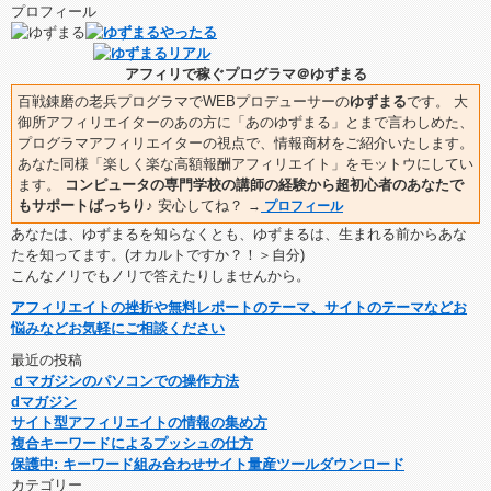
プロフィール
アフィリで稼ぐプログラマ＠ゆずまる
百戦錬磨の老兵プログラマでWEBプロデューサーの
ゆずまる
です。 大
御所アフィリエイターのあの方に「あのゆずまる」とまで言わしめた、
プログラマアフィリエイターの視点で、情報商材をご紹介いたします。
あなた同様「楽しく楽な高額報酬アフィリエイト」をモットウにしてい
ます。
コンピュータの専門学校の講師の経験から超初心者のあなたで
もサポートばっちり♪
安心してね？
→
プロフィール
あなたは、ゆずまるを知らなくとも、ゆずまるは、生まれる前からあな
たを知ってます。(オカルトですか？！＞自分)
こんなノリでもノリで答えたりしませんから。
アフィリエイトの挫折や無料レポートのテーマ、サイトのテーマなどお
悩みなどお気軽にご相談ください
最近の投稿
ｄマガジンのパソコンでの操作方法
dマガジン
サイト型アフィリエイトの情報の集め方
複合キーワードによるプッシュの仕方
保護中: キーワード組み合わせサイト量産ツールダウンロード
カテゴリー