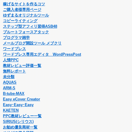
稼げるサイトを作るコツ
ご購入者様専用ページ
ゆずまるオリジナルツール
コピーライティング
ステップ型アフィリ習得ASB48
ブルートフォースアタック
プログラマ雑学
メールブログ開設ツール メブクリ
ワードプレス
ワードプレス専用エディタ WordPressPost
人情PPC
教材レビュー評価一覧
無料レポート
未分類
AQUAS
ARM-S
B-tube-MAX
Easy eCover Creator
Easy･Easy･Easy
KAETEN
PPC教材レビュー一覧
SIRIUS(シリウス)
お勧め優良商材一覧