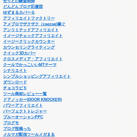
せりどの錬金術師
どんどんブログ応援団
ゆずまるカバーＧ
アフィリエイトファクトリー
アメブロでザクザク（zaqzaq)稼ぐ
アンリミテッドアフィリエイト
イメージチェックアフィリエイト
イージークリックカウンター
カウンセリングライティング
クイック3Dカバー
クロスメディア・アフィリエイト
クールでかっこいいMTテーマ
シナリエイト
シンプルショッピングアフィリエイト
ダウンロード
チョコラビ５
ツール商材レビュー一覧
ドアノッカー(DOOR KNOCKER)
パワーアフィリエイト
パーフェクトトレジャー
ブルーオーシャンPPC
ブログモ
ブログ投稿っち
メルマガ配信ツールメガまる