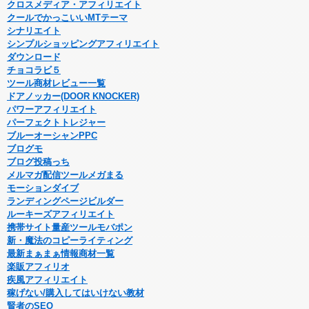
クロスメディア・アフィリエイト
クールでかっこいいMTテーマ
シナリエイト
シンプルショッピングアフィリエイト
ダウンロード
チョコラビ５
ツール商材レビュー一覧
ドアノッカー(DOOR KNOCKER)
パワーアフィリエイト
パーフェクトトレジャー
ブルーオーシャンPPC
ブログモ
ブログ投稿っち
メルマガ配信ツールメガまる
モーションダイブ
ランディングページビルダー
ルーキーズアフィリエイト
携帯サイト量産ツールモバポン
新・魔法のコピーライティング
最新まぁまぁ情報商材一覧
楽販アフィリオ
疾風アフィリエイト
稼げない/購入してはいけない教材
賢者のSEO