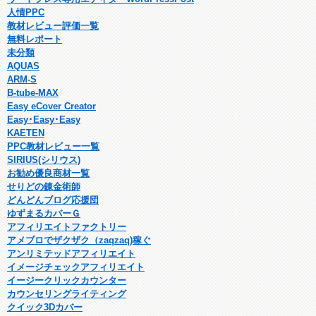
人情PPC
教材レビュー評価一覧
無料レポート
未分類
AQUAS
ARM-S
B-tube-MAX
Easy eCover Creator
Easy･Easy･Easy
KAETEN
PPC教材レビュー一覧
SIRIUS(シリウス)
お勧め優良商材一覧
せりどの錬金術師
どんどんブログ応援団
ゆずまるカバーＧ
アフィリエイトファクトリー
アメブロでザクザク（zaqzaq)稼ぐ
アンリミテッドアフィリエイト
イメージチェックアフィリエイト
イージークリックカウンター
カウンセリングライティング
クイック3Dカバー