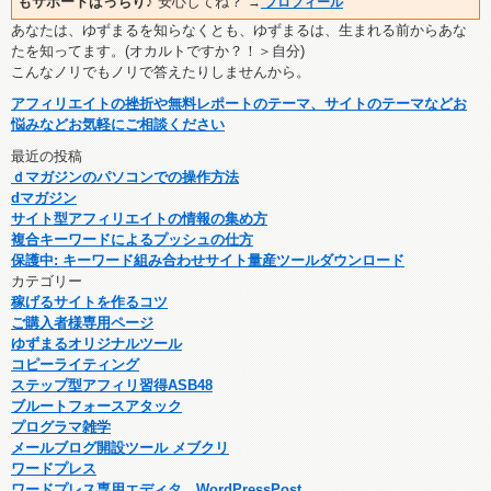
もサポートばっちり♪
安心してね？
→
プロフィール
あなたは、ゆずまるを知らなくとも、ゆずまるは、生まれる前からあな
たを知ってます。(オカルトですか？！＞自分)
こんなノリでもノリで答えたりしませんから。
アフィリエイトの挫折や無料レポートのテーマ、サイトのテーマなどお
悩みなどお気軽にご相談ください
最近の投稿
ｄマガジンのパソコンでの操作方法
dマガジン
サイト型アフィリエイトの情報の集め方
複合キーワードによるプッシュの仕方
保護中: キーワード組み合わせサイト量産ツールダウンロード
カテゴリー
稼げるサイトを作るコツ
ご購入者様専用ページ
ゆずまるオリジナルツール
コピーライティング
ステップ型アフィリ習得ASB48
ブルートフォースアタック
プログラマ雑学
メールブログ開設ツール メブクリ
ワードプレス
ワードプレス専用エディタ WordPressPost