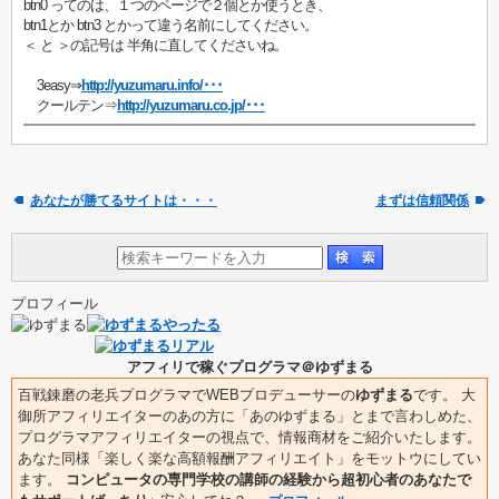
btn0 ってのは、１つのページで２個とか使うとき、
btn1とか btn3 とかって違う名前にしてください。
＜ と ＞の記号は 半角に直してくださいね。
3easy⇒
http://yuzumaru.info/･･･
クールテン⇒
http://yuzumaru.co.jp/･･･
あなたが勝てるサイトは・・・
まずは信頼関係
プロフィール
アフィリで稼ぐプログラマ＠ゆずまる
百戦錬磨の老兵プログラマでWEBプロデューサーの
ゆずまる
です。 大
御所アフィリエイターのあの方に「あのゆずまる」とまで言わしめた、
プログラマアフィリエイターの視点で、情報商材をご紹介いたします。
あなた同様「楽しく楽な高額報酬アフィリエイト」をモットウにしてい
ます。
コンピュータの専門学校の講師の経験から超初心者のあなたで