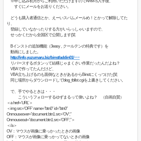
※申し込み初月からご利用いただけますのでARM-S入手後、
すぐにメールをお送りください。
どうも購入者通信とか、えーいスパムメールめ！とかって解除してた
り、
登録していなかったりする方がいらっしゃいますので、
せっかくだから全国区で公開します(笑
Bインストの追加機能（3easy , クールテンの特典です）を
動画にしました。
http://info.yuzumaru.biz/binst/addin01/･･･
リバースするボタンって結構じゃまくさい作業だったんだよね？
VBAで作ってたんだけど、
VBA立ち上げるのも面倒なときがあるからBinstにくっつけた(笑
同じ場所からダウンロードしてblog_tbllst.cgiを上書きしてください。
で、手でやるときは・・・
こういうフォローするゆずまるって偉いよね？ （自画自賛）
＜a href=’URL’＞
＜img src=’OFF’ name=”btn0″ id=”btn0″
Onmouseover=”document.btn1.src=’OV’;”
Onmouseout=”document.btn1.src=’OFF’;”＞
＜/a＞
OV：マウスが画像に乗っかったときの画像
OFF：マウスが画像に乗っかってないときの画像