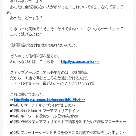
そりゃそうでしょ？
あなたに全然知らない人がボソっと「これいいですよ」なんて言って
み。
あ〜た、どーする？
引きつった笑顔で「そ、そ、そうですね・・・さいなら〜〜！」って
走って逃げるよね？
信頼関係がなければ物は売れないんだよ。
どうやって信頼関係を築くか。
わからなければ、こちらを ⇒
http://yuzumaru.info/･･･
ステップメールにしても必要なのは、信頼関係。
だから、１通で済むところを数通に分けるんだ。
・・・ゆずまるも、最近わかったことだけどね？(笑
これに書いてあった。
⇒
http://info.yuzumaru.biz/oncode/bBLEhz/･･･
■特典 リサーチアルチザンゆずまるカバー
■特典 Shop2Table ヤフーアフィリアドイン
■特典 キーワード収集ツール ExcelAyahoo
■特典 PRMS.楽天アフィリエイトで結果を出すための鉄板フローチャー
ト
■特典 ブルーオーシャンＰＰＣを公開２０時間で６本販売した柔よく･･･