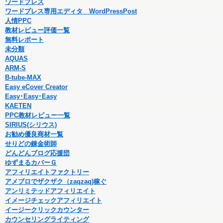
ワードプレス
ワードプレス専用エディタ WordPressPost
人情PPC
教材レビュー評価一覧
無料レポート
未分類
AQUAS
ARM-S
B-tube-MAX
Easy eCover Creator
Easy･Easy･Easy
KAETEN
PPC教材レビュー一覧
SIRIUS(シリウス)
お勧め優良商材一覧
せりどの錬金術師
どんどんブログ応援団
ゆずまるカバーＧ
アフィリエイトファクトリー
アメブロでザクザク（zaqzaq)稼ぐ
アンリミテッドアフィリエイト
イメージチェックアフィリエイト
イージークリックカウンター
カウンセリングライティング