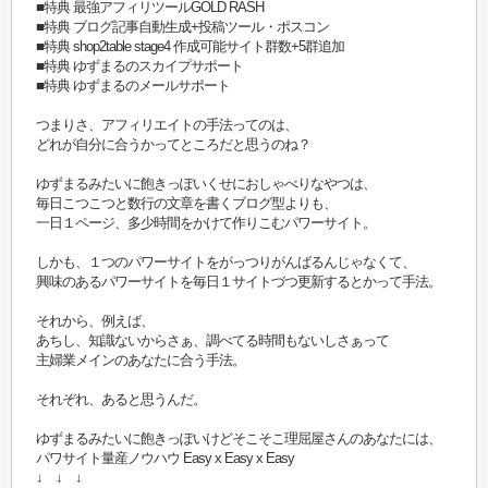
■特典 最強アフィリツールGOLD RASH
■特典 ブログ記事自動生成+投稿ツール・ポスコン
■特典 shop2table stage4 作成可能サイト群数+5群追加
■特典 ゆずまるのスカイプサポート
■特典 ゆずまるのメールサポート
つまりさ、アフィリエイトの手法ってのは、
どれが自分に合うかってところだと思うのね？
ゆずまるみたいに飽きっぽいくせにおしゃべりなやつは、
毎日こつこつと数行の文章を書くブログ型よりも、
一日１ページ、多少時間をかけて作りこむパワーサイト。
しかも、１つのパワーサイトをがっつりがんばるんじゃなくて、
興味のあるパワーサイトを毎日１サイトづつ更新するとかって手法。
それから、例えば、
あちし、知識ないからさぁ、調べてる時間もないしさぁって
主婦業メインのあなたに合う手法。
それぞれ、あると思うんだ。
ゆずまるみたいに飽きっぽいけどそこそこ理屈屋さんのあなたには、
パワサイト量産ノウハウ Easy x Easy x Easy
↓ ↓ ↓