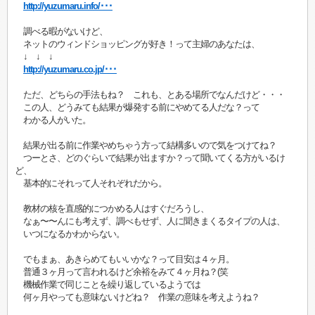
http://yuzumaru.info/･･･
調べる暇がないけど、
ネットのウィンドショッピングが好き！って主婦のあなたは、
↓ ↓ ↓
http://yuzumaru.co.jp/･･･
ただ、どちらの手法もね？ これも、とある場所でなんだけど・・・
この人、どうみても結果が爆発する前にやめてる人だな？って
わかる人がいた。
結果が出る前に作業やめちゃう方って結構多いので気をつけてね？
つーとさ、どのぐらいで結果が出ますか？って聞いてくる方がいるけ
ど、
基本的にそれって人それぞれだから。
教材の核を直感的につかめる人はすぐだろうし、
なぁ〜〜んにも考えず、調べもせず、人に聞きまくるタイプの人は、
いつになるかわからない。
でもまぁ、あきらめてもいいかな？って目安は４ヶ月。
普通３ヶ月って言われるけど余裕をみて４ヶ月ね？(笑
機械作業で同じことを繰り返しているようでは
何ヶ月やっても意味ないけどね？ 作業の意味を考えようね？