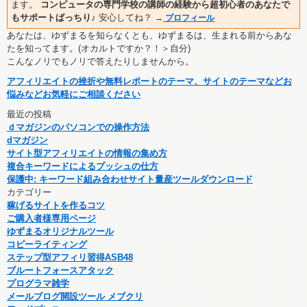
ます。
コンピュータの専門学校の講師の経験から超初心者のあなたで
もサポートばっちり♪
安心してね？
→
プロフィール
あなたは、ゆずまるを知らなくとも、ゆずまるは、生まれる前からあな
たを知ってます。(オカルトですか？！＞自分)
こんなノリでもノリで答えたりしませんから。
アフィリエイトの挫折や無料レポートのテーマ、サイトのテーマなどお
悩みなどお気軽にご相談ください
最近の投稿
ｄマガジンのパソコンでの操作方法
dマガジン
サイト型アフィリエイトの情報の集め方
複合キーワードによるプッシュの仕方
保護中: キーワード組み合わせサイト量産ツールダウンロード
カテゴリー
稼げるサイトを作るコツ
ご購入者様専用ページ
ゆずまるオリジナルツール
コピーライティング
ステップ型アフィリ習得ASB48
ブルートフォースアタック
プログラマ雑学
メールブログ開設ツール メブクリ