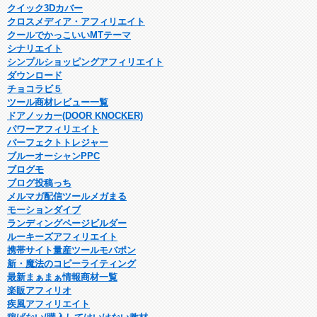
クイック3Dカバー
クロスメディア・アフィリエイト
クールでかっこいいMTテーマ
シナリエイト
シンプルショッピングアフィリエイト
ダウンロード
チョコラビ５
ツール商材レビュー一覧
ドアノッカー(DOOR KNOCKER)
パワーアフィリエイト
パーフェクトトレジャー
ブルーオーシャンPPC
ブログモ
ブログ投稿っち
メルマガ配信ツールメガまる
モーションダイブ
ランディングページビルダー
ルーキーズアフィリエイト
携帯サイト量産ツールモバポン
新・魔法のコピーライティング
最新まぁまぁ情報商材一覧
楽販アフィリオ
疾風アフィリエイト